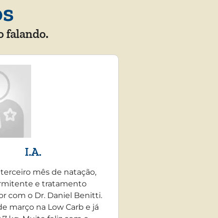
os
o falando.
I.A.
 terceiro mês de natação,
rmitente e tratamento
r com o Dr. Daniel Benitti.
e março na Low Carb e já