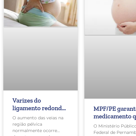
Varizes do
ligamento redondo.
MPF/PE garant
Você já ouviu falar
medicamento 
O aumento das veias na
sobre isso?
previne tromb
região pélvica
O Ministério Públic
em grávidas
normalmente ocorre
Federal de Pernam