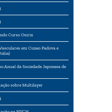
3
3
ndo Curso Osirix
Vasculares em Cuneo Padova e
tália)
o Anual da Sociedade Japonesa de
ação sobre Multilayer
4
tação na NVCH