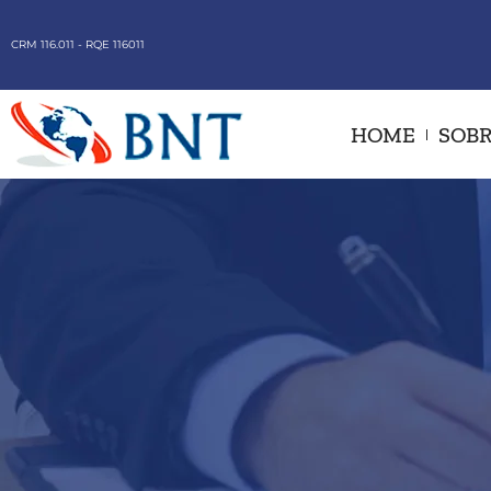
CRM 116.011 - RQE 116011
HOME
SOBR