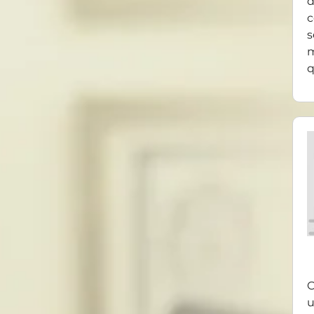
d
c
s
m
q
O
u