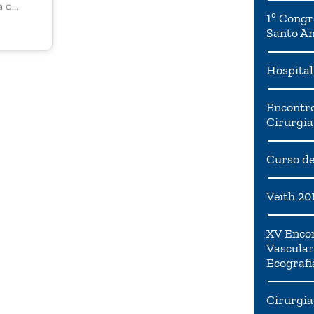
a o
1º Congr
ento
Santo A
ose em
amento
Hospital
Encontro
Cirurgia
Curso de
Veith 20
XV Encon
Vascular
Ecografi
Cirurgia