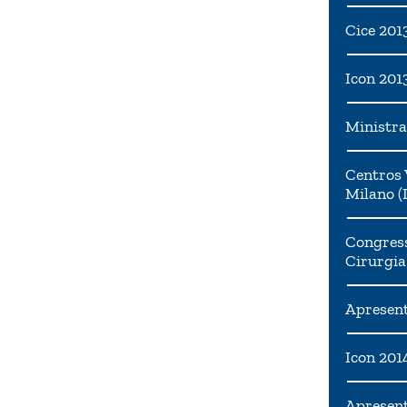
Cice 201
Icon 201
Ministra
Centros 
Milano (I
Congress
Cirurgia
Apresent
Icon 201
Apresen