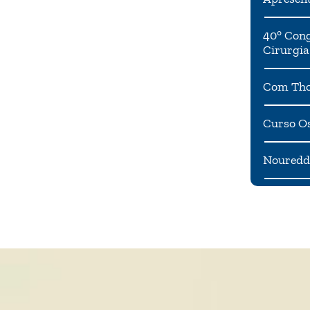
40° Cong
Cirurgia
Com Tho
Curso Os
Noureddi