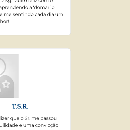
,7 kg. Muito feliz com o
 aprendendo a ‘domar’ o
e me sentindo cada dia um
hor!
T.S.R.
dizer que o Sr. me passou
uilidade e uma convicção