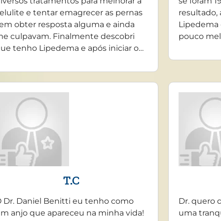
iversos tratamentos para melhorar a
se foram 19
elulite e tentar emagrecer as pernas
resultado,
em obter resposta alguma e ainda
Lipedema 
e culpavam. Finalmente descobri
pouco mel
ue tenho Lipedema e após iniciar o…
T.C
 Dr. Daniel Benitti eu tenho como
Dr. quero 
m anjo que apareceu na minha vida!
uma tranq