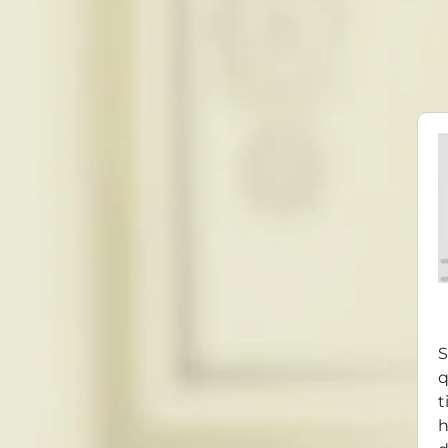
S
q
t
h