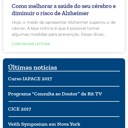
Como melhorar a saúde do seu cérebro e
diminuir o risco de Alzheimer
Hoje, o medo de apresentar Alzheimer superou o de
câncer. A boa notícia é que é possível tomar
algumas medidas para prevenção. Essas dicas
valem para todos, mesmo para aqueles que estão
CONTINUAR LEITURA
em risco de desenvolver a doença de Alzheimer.
Quanto antes começar, melhor!
Últimas notícias
Curso IAPACE 2017
Programa “Consulta ao Doutor” da Rit TV
CICE 2017
Veith Symposium em Nova York