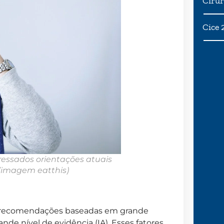
Cirur
Cice 
ressados orientações atuais
(imagem
eatthis
)
1 recomendações baseadas em grande
nde nível de evidência (IA). Esses fatores