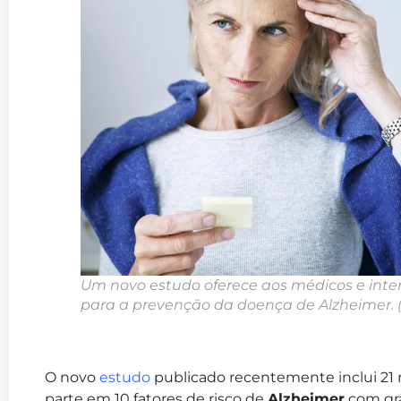
Um novo estudo
oferece aos médicos e inte
para a prevenção da doença de Alzheimer.
O novo
estudo
publicado recentemente inclui 2
parte em 10 fatores de risco de
Alzheimer
com gra