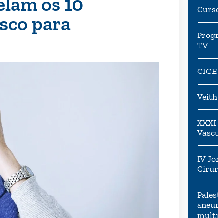
elam os 10
Curs
isco para
Progr
TV
CICE
Veit
XXXI 
Vascu
IV Jo
Cirur
Pales
aneur
multi