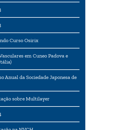
3
3
ndo Curso Osirix
Vasculares em Cuneo Padova e
tália)
o Anual da Sociedade Japonesa de
ação sobre Multilayer
4
tação na NVCH