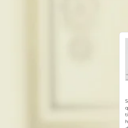
S
q
t
h