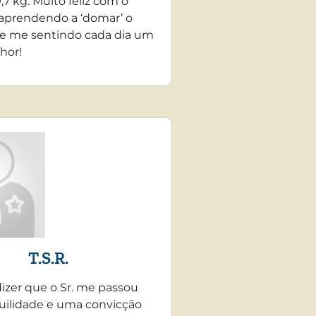
,7 kg. Muito feliz com o
 aprendendo a ‘domar’ o
e me sentindo cada dia um
hor!
T.S.R.
dizer que o Sr. me passou
uilidade e uma convicção