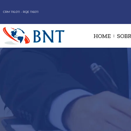
CRM 116.011 - RQE 116011
HOME
SOBR