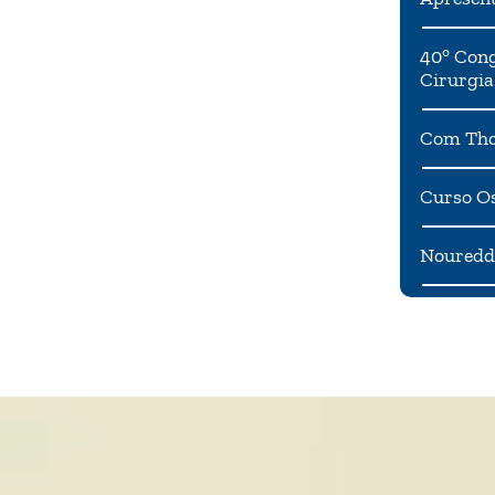
40° Cong
Cirurgia
Com Tho
Curso Os
Noureddi