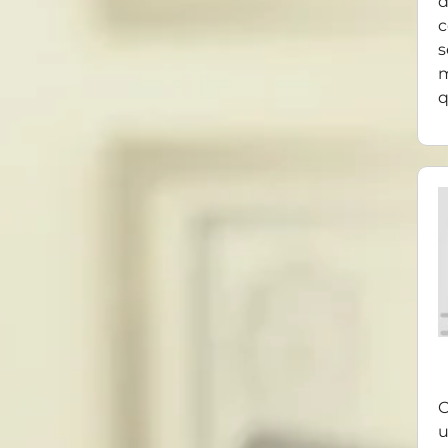
d
c
s
m
q
O
u