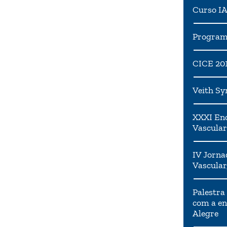
Curso I
Programa
CICE 20
Veith S
XXXI Enc
Vascular
IV Jorna
Vascular
Palestra
com a en
Alegre