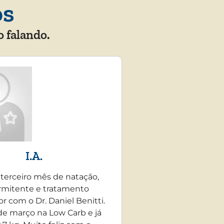
os
o falando.
I.A.
 terceiro mês de natação,
rmitente e tratamento
r com o Dr. Daniel Benitti.
e março na Low Carb e já