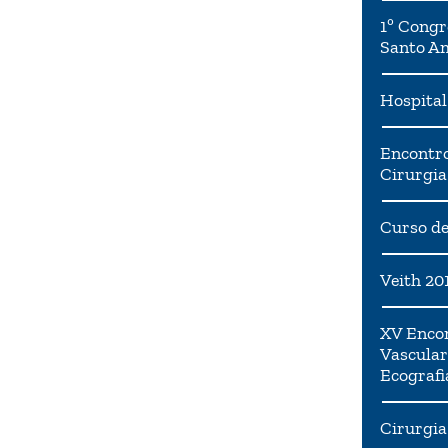
1º Congr
Santo A
Hospital
Encontro
Cirurgia
Curso de
Veith 20
XV Encon
Vascular
Ecografi
Cirurgia