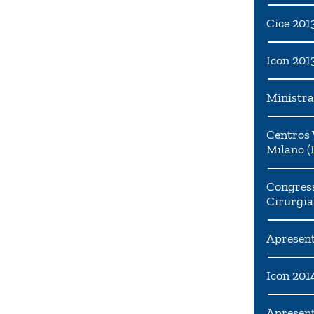
Cice 201
Icon 201
Ministra
Centros 
Milano (I
Congress
Cirurgia
Apresent
Icon 201
Apresen