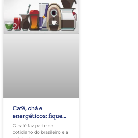
Café, chá e
energéticos: fique
atento aos riscos do
O café faz parte do
excesso de cafeína
cotidiano do brasileiro e a