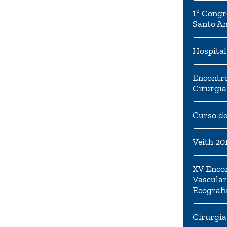
1º Congr
Santo A
Hospital
Encontro
Cirurgia
Curso de
Veith 20
XV Encon
Vascular
Ecografi
Cirurgia