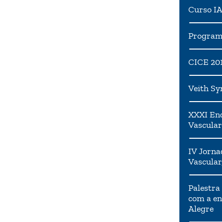
Curso I
Programa
CICE 20
Veith S
XXXI Enc
Vascular
IV Jorna
Vascular
Palestra
com a en
Alegre