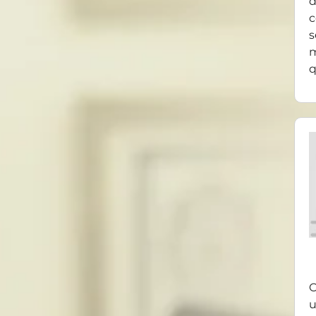
d
c
s
m
q
O
u