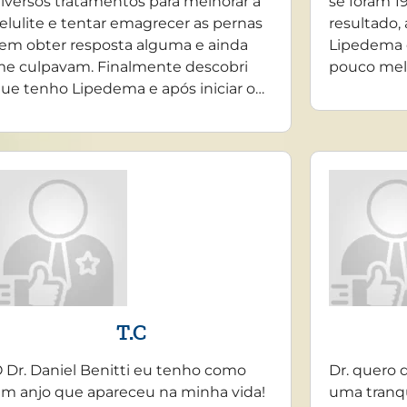
iversos tratamentos para melhorar a
se foram 19
elulite e tentar emagrecer as pernas
resultado,
em obter resposta alguma e ainda
Lipedema 
e culpavam. Finalmente descobri
pouco mel
ue tenho Lipedema e após iniciar o…
T.C
 Dr. Daniel Benitti eu tenho como
Dr. quero 
m anjo que apareceu na minha vida!
uma tranq