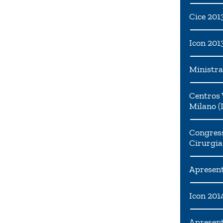
Cice 201
Icon 201
Ministra
Centros 
Milano (I
Congress
Cirurgia
Apresent
Icon 201
Apresen