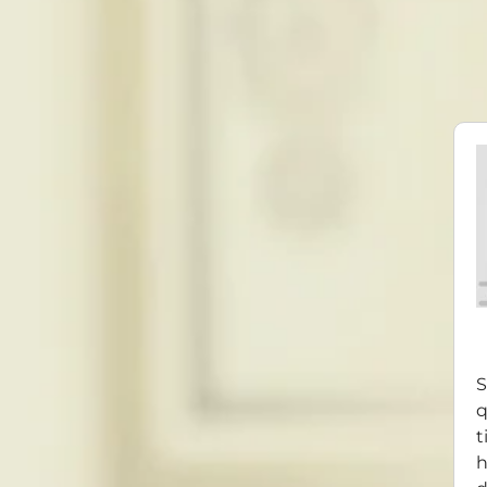
S
q
t
h