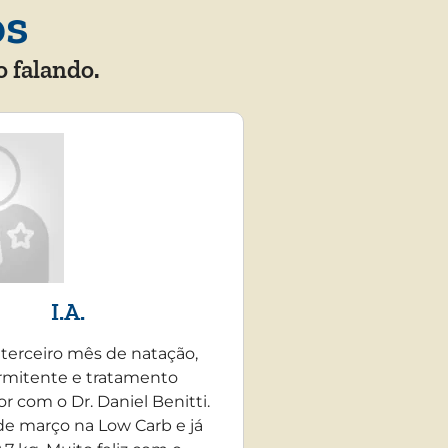
os
o falando.
I.A.
 terceiro mês de natação,
rmitente e tratamento
r com o Dr. Daniel Benitti.
e março na Low Carb e já