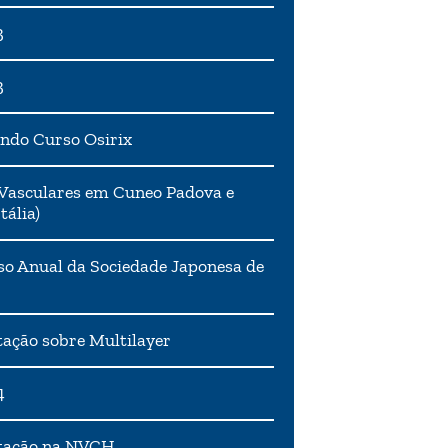
3
3
ndo Curso Osirix
Vasculares em Cuneo Padova e
tália)
o Anual da Sociedade Japonesa de
ação sobre Multilayer
4
tação na NVCH