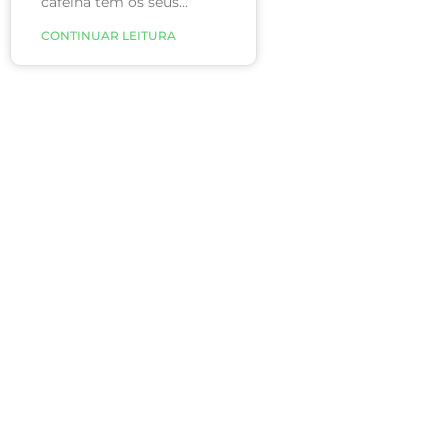
cafeína tem os seus
benefícios. No entanto, o
CONTINUAR LEITURA
consumo exagerado
dessa bebida pode trazer
malefícios à saúde.