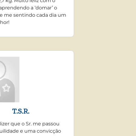
,7 kg. Muito feliz com o
 aprendendo a ‘domar’ o
e me sentindo cada dia um
hor!
T.S.R.
dizer que o Sr. me passou
uilidade e uma convicção