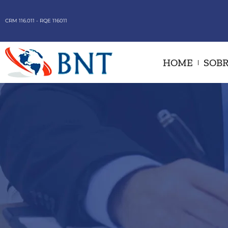
CRM 116.011 - RQE 116011
HOME
SOBR