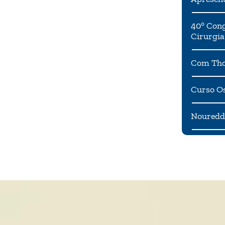
40° Cong
Cirurgia
Com Tho
Curso Os
Noureddi