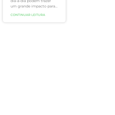
dia-a-dia podem trazer
um grande impacto para
a saúde. Diversas pessoas
CONTINUAR LEITURA
perguntam e querem
saber se tomar água com
limão, por exemplo, traz
algum benefício ou se é
apenas mais um mito.