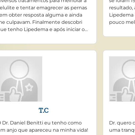
iversos tratamentos para melhorar a
se foram 19
elulite e tentar emagrecer as pernas
resultado,
em obter resposta alguma e ainda
Lipedema 
e culpavam. Finalmente descobri
pouco mel
ue tenho Lipedema e após iniciar o…
T.C
 Dr. Daniel Benitti eu tenho como
Dr. quero 
m anjo que apareceu na minha vida!
uma tranq