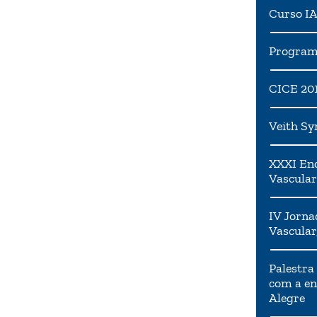
Curso I
Programa
CICE 20
Veith S
XXXI Enc
Vascular
IV Jorna
Vascular
Palestra
com a en
Alegre