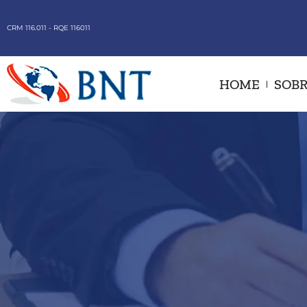
CRM 116.011 - RQE 116011
HOME
SOBR