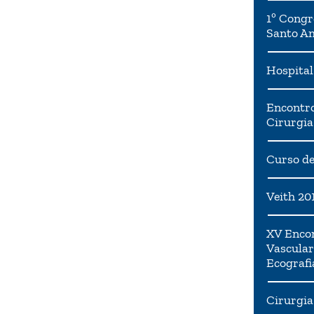
1º Congr
Santo A
Hospital
Encontro
Cirurgia
Curso de
Veith 20
XV Encon
Vascular
Ecografi
Cirurgia