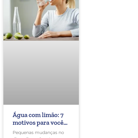
Água com limão: 7
motivos para você
começar a tomar
Pequenas mudanças no