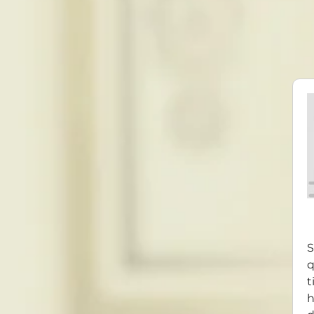
S
q
t
h