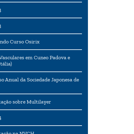
3
3
ndo Curso Osirix
Vasculares em Cuneo Padova e
tália)
o Anual da Sociedade Japonesa de
ação sobre Multilayer
4
tação na NVCH