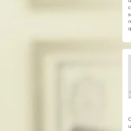
d
c
s
m
q
O
u