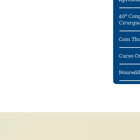
40° Cong
Cirurgia
Com Tho
Curso Os
Noureddi