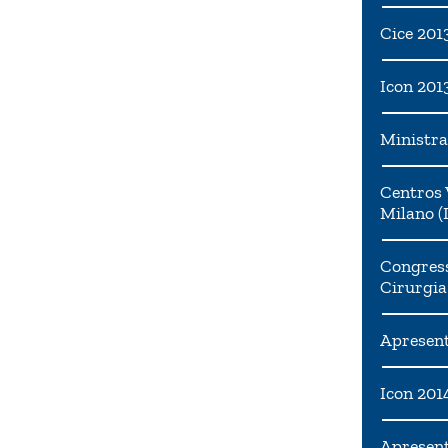
Cice 201
Icon 201
Ministra
Centros 
Milano (I
Congress
Cirurgia
Apresent
Icon 201
Apresen