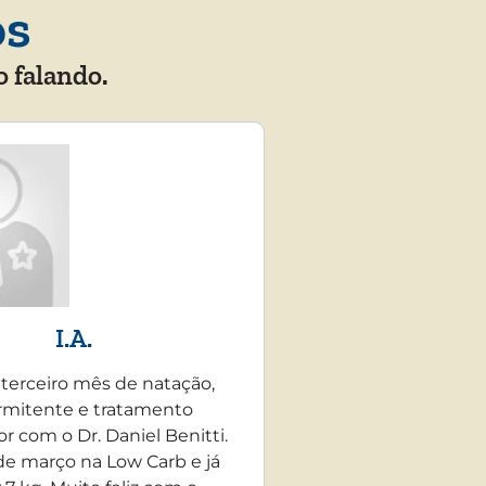
os
o falando.
I.A.
 terceiro mês de natação,
rmitente e tratamento
r com o Dr. Daniel Benitti.
e março na Low Carb e já