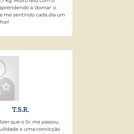
,7 kg. Muito feliz com o
 aprendendo a ‘domar’ o
e me sentindo cada dia um
hor!
T.S.R.
dizer que o Sr. me passou
uilidade e uma convicção