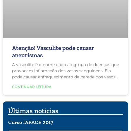
Atenção! Vasculite pode causar
aneurismas
A vasculite é o nome dado ao grupo de doenças que
provocam inflamação dos vasos sanguíneos. Ela
pode causar enfraquecimento da parede dos vasos,
fazendo-os ceder à pressão do sangue, propiciando
CONTINUAR LEITURA
a formação de aneurismas.
Últimas notícias
Curso IAPACE 2017