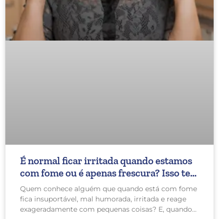
É normal ficar irritada quando estamos
com fome ou é apenas frescura? Isso tem
relação com Lipedema?
Quem conhece alguém que quando está com fome
fica insuportável, mal humorada, irritada e reage
exageradamente com pequenas coisas? E, quando