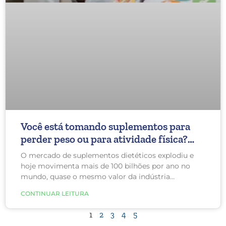
Você está tomando suplementos para
perder peso ou para atividade física?
Cuidado!
O mercado de suplementos dietéticos explodiu e
hoje movimenta mais de 100 bilhões por ano no
mundo, quase o mesmo valor da indústria
farmacêutica, e espera-se que continue a se
CONTINUAR LEITURA
expandir. Se você visualizar e acreditar nos
anúncios, os suplementos podem melhorar a sua
1
2
3
4
5
memória, saúde articular, saúde cardíaca, função