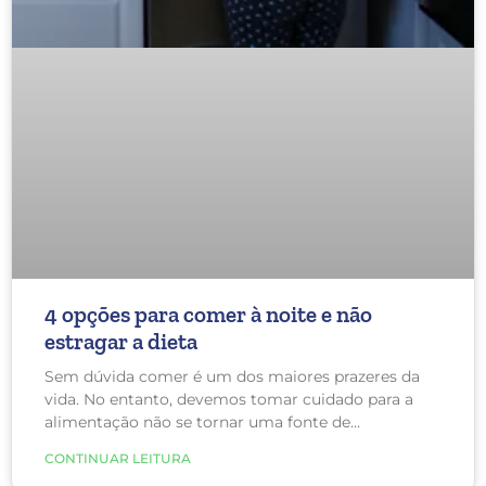
4 opções para comer à noite e não
estragar a dieta
Sem dúvida comer é um dos maiores prazeres da
vida. No entanto, devemos tomar cuidado para a
alimentação não se tornar uma fonte de
inflamação, que irá acarretar excesso de peso.
CONTINUAR LEITURA
Alguns lanches não são tão saudáveis quanto você