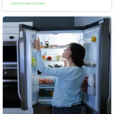
esse alguém é você?! É real essa combinação de
CONTINUAR LEITURA
fome e raiva? Isso é realmente um fenômeno
fisiológico ou apenas uma versão adulta de chorar
pela mamadeira?