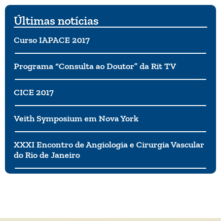
sexual, secar a barriga e melhorar o seu bem-estar
de muitas outras maneiras. Mas, de uma forma
Últimas notícias
muito clara: muitos suplementos, talvez a maioria,
não têm comprovação de eficácia e podem fazer
Curso IAPACE 2017
pouco para melhorar a saúde ou combater doenças.
Programa “Consulta ao Doutor” da Rit TV
CICE 2017
Veith Symposium em Nova York
XXXI Encontro de Angiologia e Cirurgia Vascular
do Rio de Janeiro