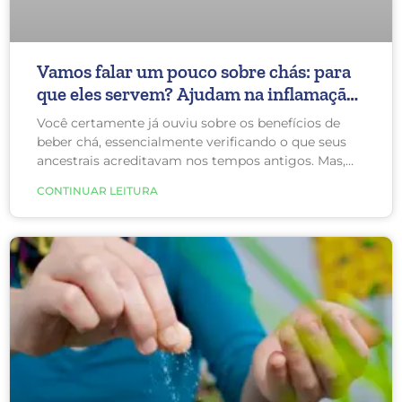
Vamos falar um pouco sobre chás: para
que eles servem? Ajudam na inflamação
do Lipedema?
Você certamente já ouviu sobre os benefícios de
beber chá, essencialmente verificando o que seus
ancestrais acreditavam nos tempos antigos. Mas,
pode uma planta sob a forma seca/desidratada
CONTINUAR LEITURA
fornecer alguma resposta para as doenças?