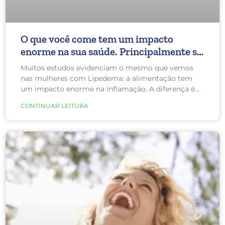
O que você come tem um impacto
enorme na sua saúde. Principalmente se
você tem Lipedema.
Muitos estudos evidenciam o mesmo que vemos
nas mulheres com Lipedema: a alimentação tem
um impacto enorme na inflamação. A diferença é
qual local do corpo inflama. A alimentação é o
CONTINUAR LEITURA
melhor e o pior remédio que qualquer pessoa pode
utilizar diariamente. As escolhas e orientações são
fundamentais para uma vida saudável. A
alimentação correta pode realmente melhorar a sua
saúde e diminuir o risco de desenvolver qualquer
doença crônica