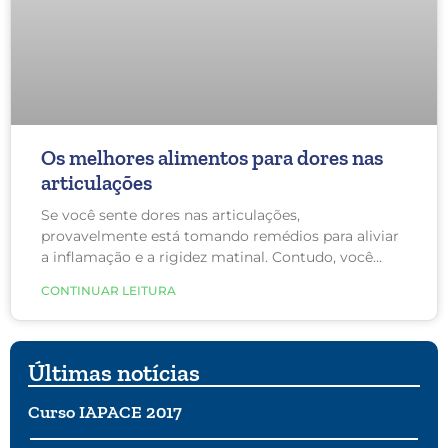
Os melhores alimentos para dores nas
articulações
Se você sente dores nas articulações,
provavelmente está tomando remédios para aliviar
a inflamação e a rigidez matinal. Contudo, você
sabia que, segundo estudos, certos alimentos,
CONTINUAR LEITURA
temperos e suplementos podem auxiliar os
medicamentos?
Últimas notícias
Curso IAPACE 2017