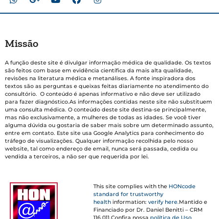
Missão
A função deste site é divulgar informação médica de qualidade. Os textos
são feitos com base em evidência científica da mais alta qualidade,
revisões na literatura médica e metanálises. A fonte inspiradora dos
textos são as perguntas e queixas feitas diariamente no atendimento do
consultório. O conteúdo é apenas informativo e não deve ser utilizado
para fazer diagnóstico.As informações contidas neste site não substituem
uma consulta médica. O conteúdo deste site destina-se principalmente,
mas não exclusivamente, a mulheres de todas as idades. Se você tiver
alguma dúvida ou gostaria de saber mais sobre um determinado assunto,
entre em contato. Este site usa Google Analytics para conhecimento do
tráfego de visualizações. Qualquer informação recolhida pelo nosso
website, tal como endereço de email, nunca será passada, cedida ou
vendida a terceiros, a não ser que requerida por lei.
This site complies with the
HONcode
standard for trustworthy
health
information:
verify here.
Mantido e
Financiado por Dr. Daniel Benitti – CRM
116.011.Confira nossa
política de Uso