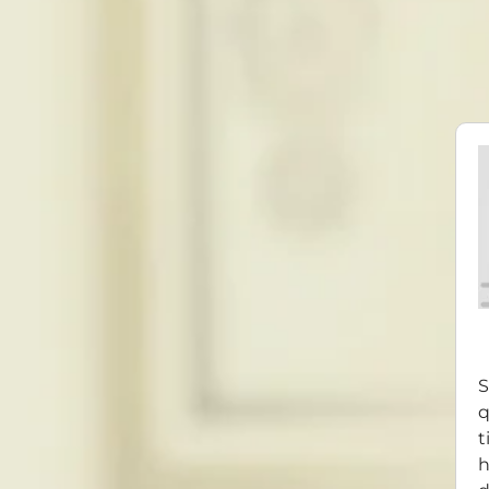
S
q
t
h