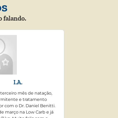
os
o falando.
I.A.
 terceiro mês de natação,
rmitente e tratamento
r com o Dr. Daniel Benitti.
e março na Low Carb e já