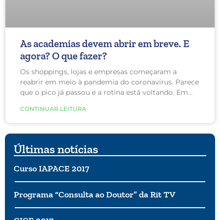
As academias devem abrir em breve. E
agora? O que fazer?
Os shoppings, lojas e empresas começaram a
reabrir em meio à pandemia do coronavírus. Parece
que o pico já passou e a rotina está voltando. Em
breve, as academias irão abrir e muitas pessoas
CONTINUAR LEITURA
estão desesperadas para voltar. Mas, também tem
muita gente preocupada com isso.
Últimas notícias
Curso IAPACE 2017
Programa “Consulta ao Doutor” da Rit TV