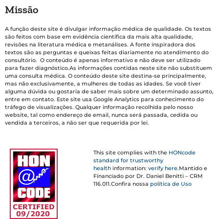
Missão
A função deste site é divulgar informação médica de qualidade. Os textos
são feitos com base em evidência científica da mais alta qualidade,
revisões na literatura médica e metanálises. A fonte inspiradora dos
textos são as perguntas e queixas feitas diariamente no atendimento do
consultório. O conteúdo é apenas informativo e não deve ser utilizado
para fazer diagnóstico.As informações contidas neste site não substituem
uma consulta médica. O conteúdo deste site destina-se principalmente,
mas não exclusivamente, a mulheres de todas as idades. Se você tiver
alguma dúvida ou gostaria de saber mais sobre um determinado assunto,
entre em contato. Este site usa Google Analytics para conhecimento do
tráfego de visualizações. Qualquer informação recolhida pelo nosso
website, tal como endereço de email, nunca será passada, cedida ou
vendida a terceiros, a não ser que requerida por lei.
This site complies with the
HONcode
standard for trustworthy
health
information:
verify here.
Mantido e
Financiado por Dr. Daniel Benitti – CRM
116.011.Confira nossa
política de Uso