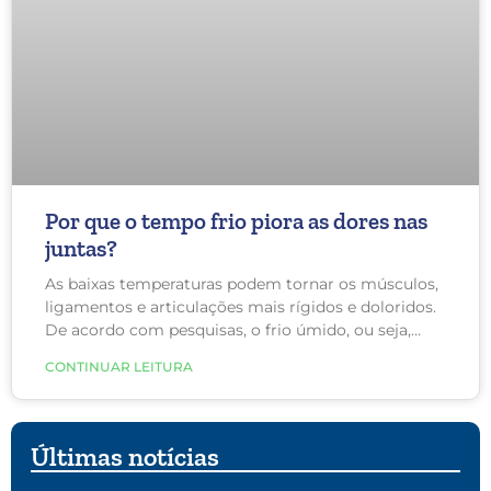
Por que o tempo frio piora as dores nas
juntas?
As baixas temperaturas podem tornar os músculos,
ligamentos e articulações mais rígidos e doloridos.
De acordo com pesquisas, o frio úmido, ou seja,
aquele dia gelado com uma garoa fininha, é o que
CONTINUAR LEITURA
mais piora a dor.
Últimas notícias