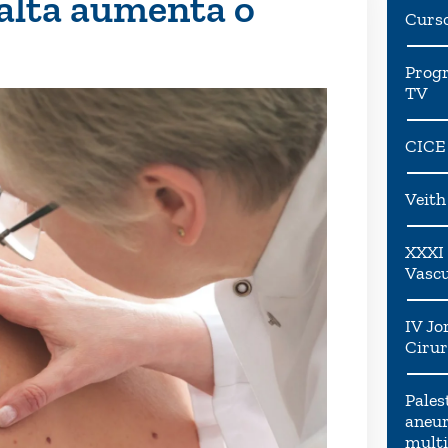
alta aumenta o
Curs
Progr
TV
CICE
Veit
XXXI 
Vascu
IV Jo
Cirur
Pales
aneur
multi