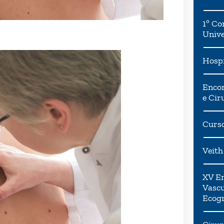
1º Co
Univ
Hospi
Encon
e Cir
Curso
Veith
XV En
Vascu
Ecogr