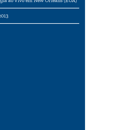
gia ao Vivo em New Orleans (EUA)
2013