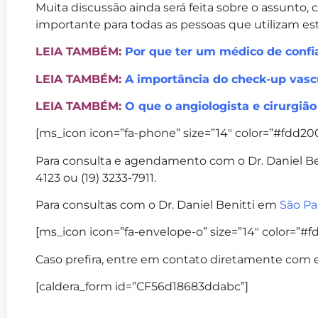
Muita discussão ainda será feita sobre o assunto,
importante para todas as pessoas que utilizam es
LEIA TAMBÉM:
Por que ter um médico de confi
LEIA TAMBÉM:
A importância do check-up vasc
LEIA TAMBÉM:
O que o angiologista e cirurgião
[ms_icon icon=”fa-phone” size=”14″ color=”#fdd200″
Para consulta e agendamento com o Dr. Daniel B
4123 ou (19) 3233-7911.
Para consultas com o Dr. Daniel Benitti em
São Pa
[ms_icon icon=”fa-envelope-o” size=”14″ color=”#fd
Caso prefira, entre em contato diretamente com e
[caldera_form id=”CF56d18683ddabc”]