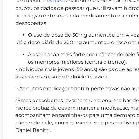
Um recente
estudo
analisou mais de 80.000 cas
cruzou os dados de pessoas que utilizavam hidro
associação entre o uso do medicamento e a enf
descobertas:
O uso de dose de 50mg aumentou em 4 vezes
-Já a dose diária de 200mg aumentou o risco em m
A associação mais forte com câncer de pele f
os membros inferiores (contra o tronco).
-Indivíduos mais jovens (50 anos) são os que apr
associado ao uso de hidroclorotiazida.
– As outras medicações anti-hipertensivas não au
“Essas descobertas levantam uma enorme bandei
hidroclorotiazida devem manter a medicação, mas
acompanham encaminhe-os para uma dermatologi
câncer de pele, principalmente se a pessoa tiver pele
Daniel Benitti.