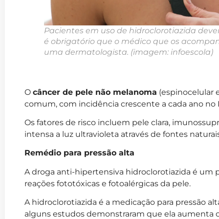
Pacientes em uso de hidroclorotiazida de
é obrigatório que o médico que os acomp
uma dermatologista. (imagem: infoescola)
O
câncer de pele não melanoma
(espinocelular e
comum, com incidência crescente a cada ano no 
Os fatores de risco incluem pele clara, imunossupre
intensa a luz ultravioleta através de fontes naturais 
Remédio para pressão alta
A droga anti-hipertensiva hidroclorotiazida é um p
reações fototóxicas e fotoalérgicas da pele.
A hidroclorotiazida é a medicação para pressão al
alguns estudos demonstraram que ela aumenta o