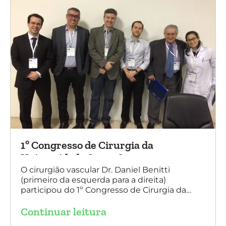
1º Congresso de Cirurgia da
Universidade Santo Amaro
O cirurgião vascular Dr. Daniel Benitti
(primeiro da esquerda para a direita)
participou do 1º Congresso de Cirurgia da
Universidade Santo Amaro, discutindo casos
Continuar leitura
de cirurgia endovascular. O evento também
contou com a presença do Dr. Alexandre