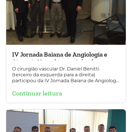
IV Jornada Baiana de Angiologia e
Cirurgia Vascular, em Salvador
O cirurgião vascular Dr. Daniel Benitti
(terceiro da esquerda para a direita)
participou da IV Jornada Baiana de Angiologia
e Cirurgia Vascular, em Salvador, nos dias 28 e
Continuar leitura
29 de outubro. Na foto também está
presente o Dr. Mauricio Aquino, presidente da
SBACV (Sociedade Brasileira de Angiologia e
de Cirurgia Vascular) Bahia.