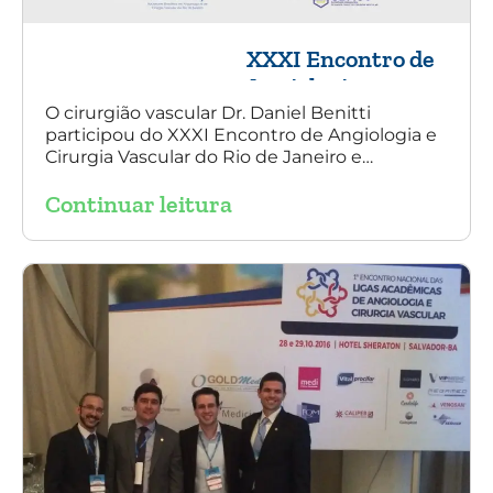
XXXI Encontro de
Angiologia e
Cirurgia Vascular
O cirurgião vascular Dr. Daniel Benitti
participou do XXXI Encontro de Angiologia e
do Rio de Janeiro
Cirurgia Vascular do Rio de Janeiro e
palestrou sobre a utilização da endoprótese
Continuar leitura
multilayer no tratamento de aneurisma
tóraco-abdominal.