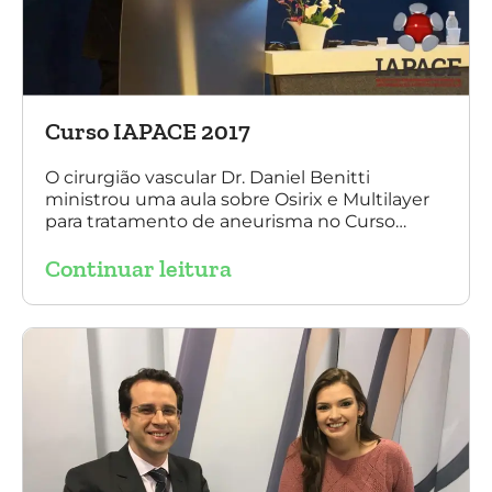
Curso IAPACE 2017
O cirurgião vascular Dr. Daniel Benitti
ministrou uma aula sobre Osirix e Multilayer
para tratamento de aneurisma no Curso
IAPACE no último sábado (25 de março de
Continuar leitura
2017). Agradecemos a todos os participantes
e, principalmente, ao nosso grande amigo Dr.
Sergio Belczak pelo convite!