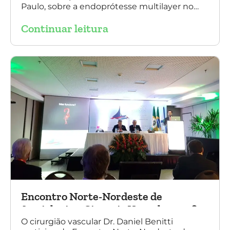
Paulo, sobre a endoprótesse multilayer no
tratamento de aneurismas, mostrando a
Continuar leitura
experiência nacional e mundial com esta
tecnologia disruptiva. (na foto: à esquerda Dr.
Daniel Benitti e à direita Dr. Carlos Alberto
Fernandes Costa)
Encontro Norte-Nordeste de
Angiologia e Cirurgia Vascular 2016
O cirurgião vascular Dr. Daniel Benitti