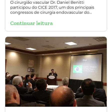
O cirurgião vascular Dr. Daniel Benitti
participou do CICE 2017, um dos principais
congressos de cirurgia endovascular do
mundo. No evento ele apresentou uma aula
Continuar leitura
sobre a experiência brasileira no tratamento
de aneurismas com a endoprótese
multilayer. Mais de 200 pacientes operados
sem nenhum caso de paraplegia!