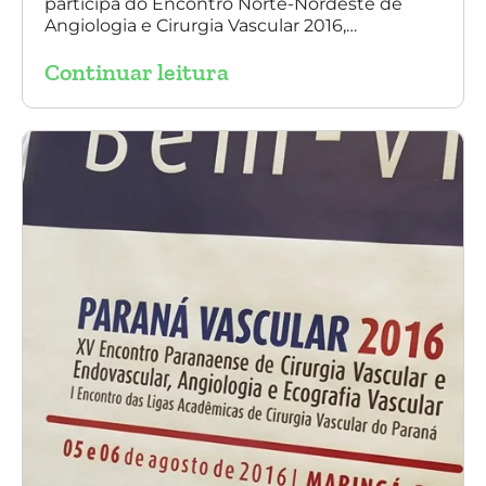
participa do Encontro Norte-Nordeste de
Angiologia e Cirurgia Vascular 2016,
palestrando sobre o tratamento de
Continuar leitura
aneurisma da Aorta.