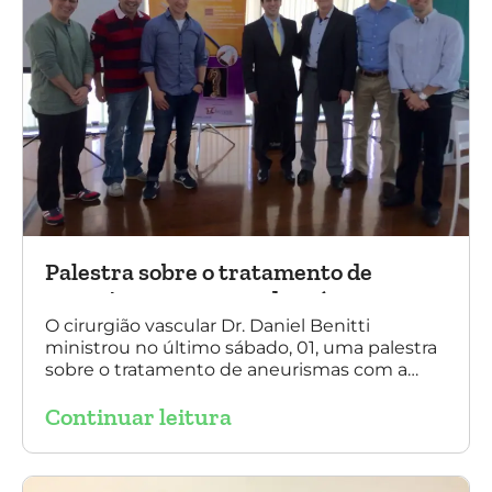
Palestra sobre o tratamento de
aneurismas com a endoprótese
multilayer, em Porto Alegre
O cirurgião vascular Dr. Daniel Benitti
ministrou no último sábado, 01, uma palestra
sobre o tratamento de aneurismas com a
endoprótese multilayer, em Porto Alegre. Na
Continuar leitura
foto, Dr. Daniel Benitti (ao centro) com os
diretores da Sociedade Brasileira de
Angiologia e Cirurgia Vascular do Rio Grande
do Sul.