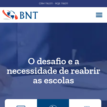
CRM 116.011 - RQE 116011
DOENÇAS V
O desafio e a
necessidade de reabrir
as escolas