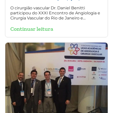
Angiologia e
Cirurgia Vascular
O cirurgião vascular Dr. Daniel Benitti
participou do XXXI Encontro de Angiologia e
do Rio de Janeiro
Cirurgia Vascular do Rio de Janeiro e
palestrou sobre a utilização da endoprótese
Continuar leitura
multilayer no tratamento de aneurisma
tóraco-abdominal.