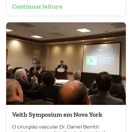
Continuar leitura
sobre a experiência brasileira no tratamento
de aneurismas com a endoprótese
multilayer. Mais de 200 pacientes operados
sem nenhum caso de paraplegia!
Veith Symposium em Nova York
O cirurgião vascular Dr. Daniel Benitti