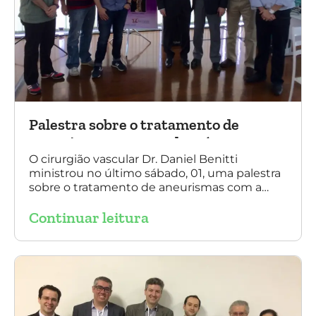
Palestra sobre o tratamento de
aneurismas com a endoprótese
multilayer, em Porto Alegre
O cirurgião vascular Dr. Daniel Benitti
ministrou no último sábado, 01, uma palestra
sobre o tratamento de aneurismas com a
endoprótese multilayer, em Porto Alegre. Na
Continuar leitura
foto, Dr. Daniel Benitti (ao centro) com os
diretores da Sociedade Brasileira de
Angiologia e Cirurgia Vascular do Rio Grande
do Sul.