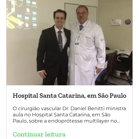
Hospital Santa Catarina, em São Paulo
O cirurgião vascular Dr. Daniel Benitti ministra
aula no Hospital Santa Catarina, em São
Paulo, sobre a endoprótesse multilayer no
tratamento de aneurismas, mostrando a
Continuar leitura
experiência nacional e mundial com esta