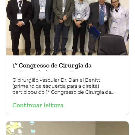
1º Congresso de Cirurgia da
Universidade Santo Amaro
O cirurgião vascular Dr. Daniel Benitti
(primeiro da esquerda para a direita)
participou do 1º Congresso de Cirurgia da
Universidade Santo Amaro, discutindo casos
Continuar leitura
de cirurgia endovascular. O evento também
contou com a presença do Dr. Alexandre
Amato e do Dr. Adnam Neser.