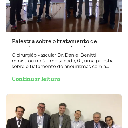
Palestra sobre o tratamento de
aneurismas com a endoprótese
multilayer, em Porto Alegre
O cirurgião vascular Dr. Daniel Benitti
ministrou no último sábado, 01, uma palestra
sobre o tratamento de aneurismas com a
endoprótese multilayer, em Porto Alegre. Na
Continuar leitura
foto, Dr. Daniel Benitti (ao centro) com os
diretores da Sociedade Brasileira de
Angiologia e Cirurgia Vascular do Rio Grande
do Sul.