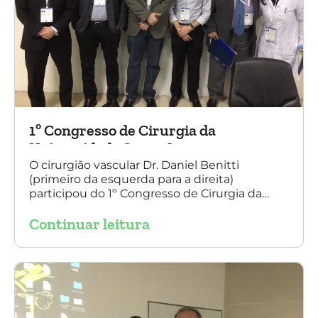
1º Congresso de Cirurgia da
Universidade Santo Amaro
O cirurgião vascular Dr. Daniel Benitti
(primeiro da esquerda para a direita)
participou do 1º Congresso de Cirurgia da
Universidade Santo Amaro, discutindo casos
Continuar leitura
de cirurgia endovascular. O evento também
contou com a presença do Dr. Alexandre
Amato e do Dr. Adnam Neser.