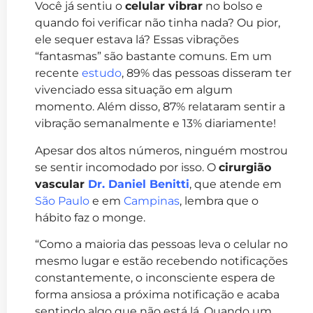
Você já sentiu o
celular vibrar
no bolso e
quando foi verificar não tinha nada? Ou pior,
ele sequer estava lá? Essas vibrações
“fantasmas” são bastante comuns. Em um
recente
estudo
, 89% das pessoas disseram ter
vivenciado essa situação em algum
momento. Além disso, 87% relataram sentir a
vibração semanalmente e 13% diariamente!
Apesar dos altos números, ninguém mostrou
se sentir incomodado por isso. O
cirurgião
vascular
Dr. Daniel Benitti
, que atende em
São Paulo
e em
Campinas
, lembra que o
hábito faz o monge.
“Como a maioria das pessoas leva o celular no
mesmo lugar e estão recebendo notificações
constantemente, o inconsciente espera de
forma ansiosa a próxima notificação e acaba
sentindo algo que não está lá. Quando um