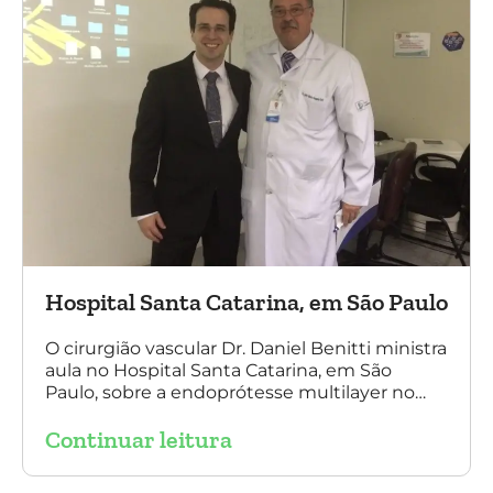
Hospital Santa Catarina, em São Paulo
O cirurgião vascular Dr. Daniel Benitti ministra
aula no Hospital Santa Catarina, em São
Paulo, sobre a endoprótesse multilayer no
tratamento de aneurismas, mostrando a
Continuar leitura
experiência nacional e mundial com esta
tecnologia disruptiva. (na foto: à esquerda Dr.
Daniel Benitti e à direita Dr. Carlos Alberto