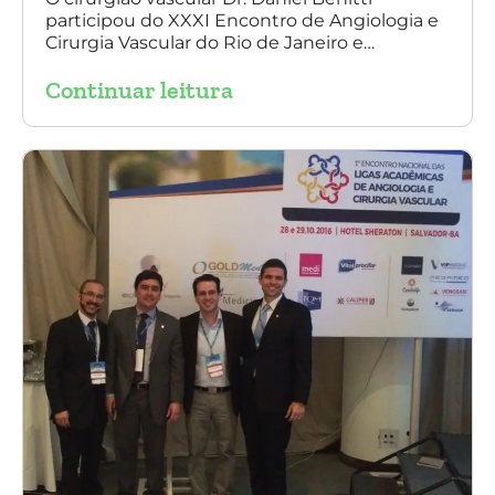
participou do XXXI Encontro de Angiologia e
do Rio de Janeiro
Cirurgia Vascular do Rio de Janeiro e
palestrou sobre a utilização da endoprótese
Continuar leitura
multilayer no tratamento de aneurisma
tóraco-abdominal.