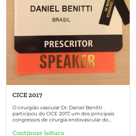
CICE 2017
O cirurgião vascular Dr. Daniel Benitti
participou do CICE 2017, um dos principais
congressos de cirurgia endovascular do
mundo. No evento ele apresentou uma aula
Continuar leitura
sobre a experiência brasileira no tratamento