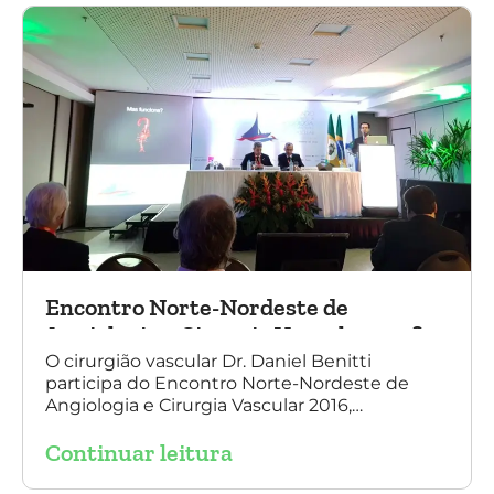
Fernandes Costa)
Encontro Norte-Nordeste de
Angiologia e Cirurgia Vascular 2016
O cirurgião vascular Dr. Daniel Benitti
participa do Encontro Norte-Nordeste de
Angiologia e Cirurgia Vascular 2016,
palestrando sobre o tratamento de
Continuar leitura
aneurisma da Aorta.