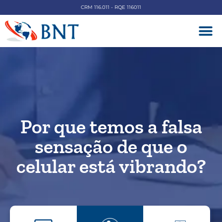
CRM 116.011 - RQE 116011
DOENÇAS V
Por que temos a falsa
sensação de que o
celular está vibrando?