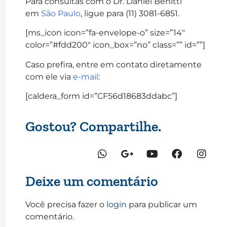
Para consultas com o Dr. Daniel Benitti
em
São Paulo
, ligue para (11) 3081-6851.
[ms_icon icon=”fa-envelope-o” size=”14″
color=”#fdd200″ icon_box=”no” class=”” id=””]
Caso prefira, entre em contato diretamente
com ele via
e-mail
:
[caldera_form id=”CF56d18683ddabc”]
Gostou? Compartilhe.
Deixe um comentário
Você precisa fazer o
login
para publicar um
comentário.