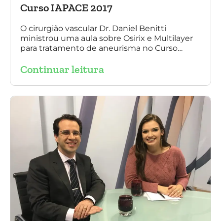
Curso IAPACE 2017
O cirurgião vascular Dr. Daniel Benitti
ministrou uma aula sobre Osirix e Multilayer
para tratamento de aneurisma no Curso
IAPACE no último sábado (25 de março de
Continuar leitura
2017). Agradecemos a todos os participantes
e, principalmente, ao nosso grande amigo Dr.
Sergio Belczak pelo convite!