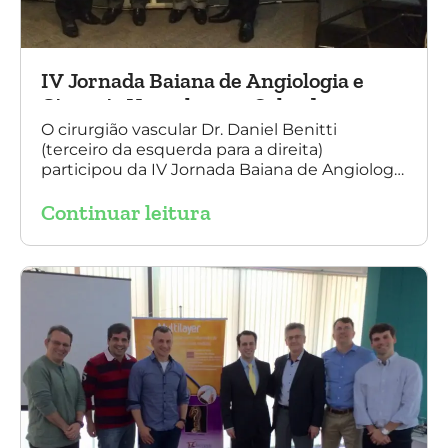
IV Jornada Baiana de Angiologia e
Cirurgia Vascular, em Salvador
O cirurgião vascular Dr. Daniel Benitti
(terceiro da esquerda para a direita)
participou da IV Jornada Baiana de Angiologia
e Cirurgia Vascular, em Salvador, nos dias 28 e
Continuar leitura
29 de outubro. Na foto também está
presente o Dr. Mauricio Aquino, presidente da
SBACV (Sociedade Brasileira de Angiologia e
de Cirurgia Vascular) Bahia.