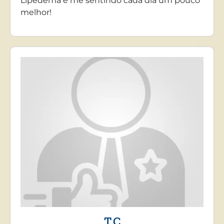
Lipedema e me sentindo cada dia um pouco
melhor!
T.C