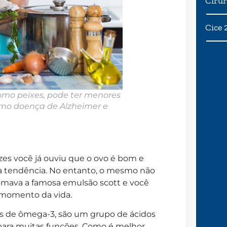
Cirur
Cice 
omo peixes, pode ter menores
omo doença de Alzheimer e
zes você já ouviu que o ovo é bom e
 tendência. No entanto, o mesmo não
 tomava a famosa emulsão scott e você
 momento da vida.
 de ômega-3, são um grupo de ácidos
 para muitas funções. Como é melhor