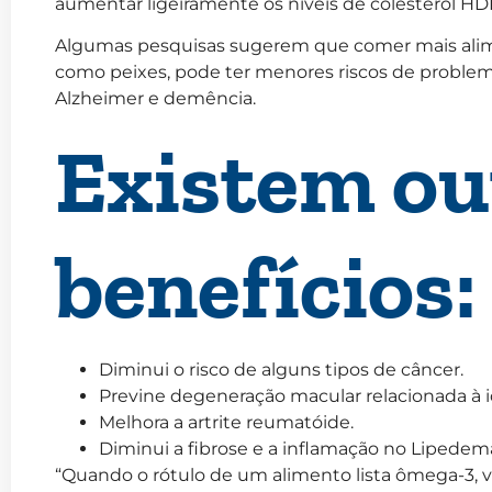
aumentar ligeiramente os níveis de colesterol HD
Algumas pesquisas sugerem que comer mais alim
como peixes, pode ter menores riscos de proble
Alzheimer e demência.
Existem ou
benefícios:
Diminui o risco de alguns tipos de câncer.
Previne degeneração macular relacionada à 
Melhora a artrite reumatóide.
Diminui a fibrose e a inflamação no Lipedem
“Quando o rótulo de um alimento lista ômega-3, v