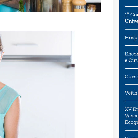
1º Co
Univ
Hospi
Encon
e Cir
Curso
Veith
XV En
Vascu
Ecogr