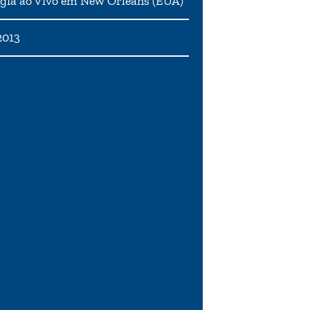
gia ao Vivo em New Orleans (EUA)
2013