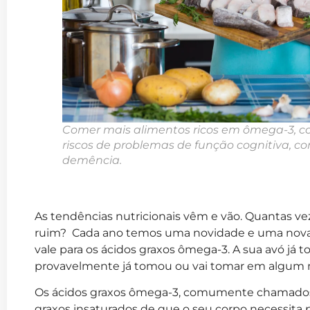
Comer mais alimentos ricos em ômega-3, c
riscos de problemas de função cognitiva, c
demência.
As tendências nutricionais vêm e vão. Quantas ve
ruim? Cada ano temos uma novidade e uma nova
vale para os ácidos graxos ômega-3. A sua avó já
provavelmente já tomou ou vai tomar em algum
Os ácidos graxos ômega-3, comumente chamados
graxos insaturados de que o seu corpo necessita