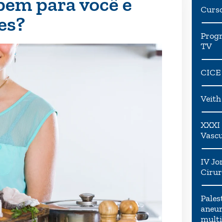
bem para você e
Curs
es?
Progr
TV
CICE
Veit
XXXI 
Vascu
IV Jo
Cirur
Pales
aneur
multi