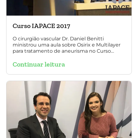
Curso IAPACE 2017
O cirurgião vascular Dr. Daniel Benitti
ministrou uma aula sobre Osirix e Multilayer
para tratamento de aneurisma no Curso
IAPACE no último sábado (25 de março de
Continuar leitura
2017). Agradecemos a todos os participantes
e, principalmente, ao nosso grande amigo Dr.
Sergio Belczak pelo convite!