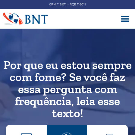
CRM 116.011 - RQE 116011
DOENÇAS V
Por que eu estou sempre
com fome? Se você faz
essa pergunta com
frequência, leia esse
texto!