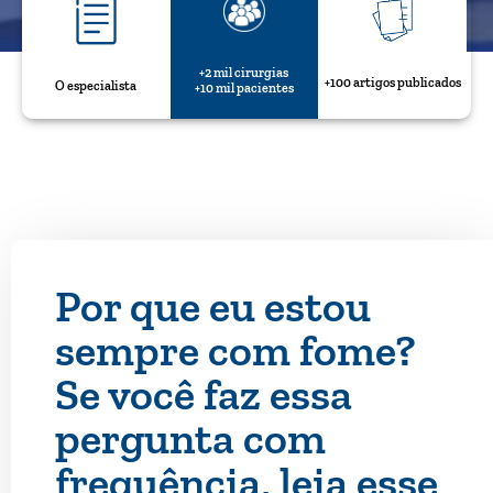
+2 mil cirurgias
+100 artigos publicados
O especialista
+10 mil pacientes
Por que eu estou
sempre com fome?
Se você faz essa
pergunta com
frequência, leia esse