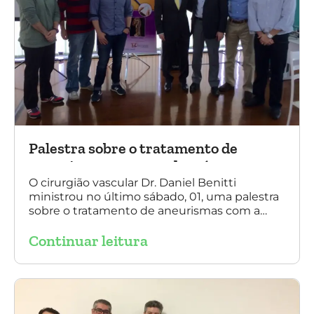
Palestra sobre o tratamento de
aneurismas com a endoprótese
multilayer, em Porto Alegre
O cirurgião vascular Dr. Daniel Benitti
ministrou no último sábado, 01, uma palestra
sobre o tratamento de aneurismas com a
endoprótese multilayer, em Porto Alegre. Na
Continuar leitura
foto, Dr. Daniel Benitti (ao centro) com os
diretores da Sociedade Brasileira de
Angiologia e Cirurgia Vascular do Rio Grande
do Sul.