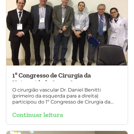
1º Congresso de Cirurgia da
Universidade Santo Amaro
O cirurgião vascular Dr. Daniel Benitti
(primeiro da esquerda para a direita)
participou do 1º Congresso de Cirurgia da
Universidade Santo Amaro, discutindo casos
Continuar leitura
de cirurgia endovascular. O evento também
contou com a presença do Dr. Alexandre
Amato e do Dr. Adnam Neser.