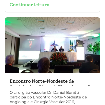
Continuar leitura
experiência nacional e mundial com esta
tecnologia disruptiva. (na foto: à esquerda Dr.
Daniel Benitti e à direita Dr. Carlos Alberto
Fernandes Costa)
Encontro Norte-Nordeste de
Angiologia e Cirurgia Vascular 2016
O cirurgião vascular Dr. Daniel Benitti
participa do Encontro Norte-Nordeste de
Angiologia e Cirurgia Vascular 2016,