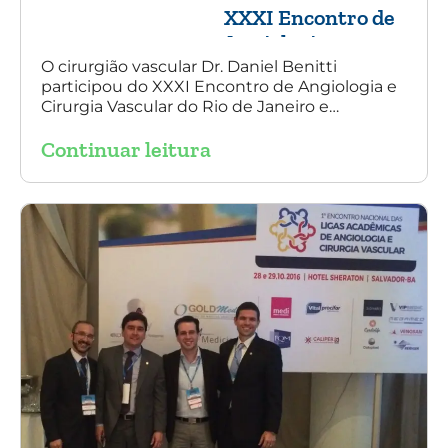
XXXI Encontro de
Angiologia e
Cirurgia Vascular
O cirurgião vascular Dr. Daniel Benitti
participou do XXXI Encontro de Angiologia e
do Rio de Janeiro
Cirurgia Vascular do Rio de Janeiro e
palestrou sobre a utilização da endoprótese
Continuar leitura
multilayer no tratamento de aneurisma
tóraco-abdominal.