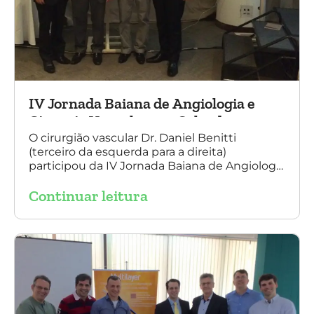
IV Jornada Baiana de Angiologia e
Cirurgia Vascular, em Salvador
O cirurgião vascular Dr. Daniel Benitti
(terceiro da esquerda para a direita)
participou da IV Jornada Baiana de Angiologia
e Cirurgia Vascular, em Salvador, nos dias 28 e
Continuar leitura
29 de outubro. Na foto também está
presente o Dr. Mauricio Aquino, presidente da
SBACV (Sociedade Brasileira de Angiologia e
de Cirurgia Vascular) Bahia.