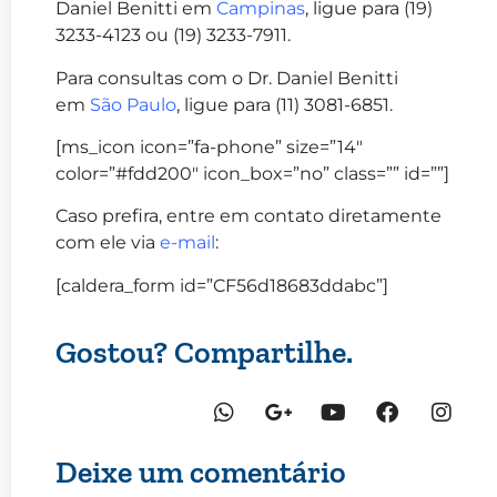
Daniel Benitti em
Campinas
, ligue para (19)
3233-4123 ou (19) 3233-7911.
Para consultas com o Dr. Daniel Benitti
em
São Paulo
, ligue para (11) 3081-6851.
[ms_icon icon=”fa-phone” size=”14″
color=”#fdd200″ icon_box=”no” class=”” id=””]
Caso prefira, entre em contato diretamente
com ele via
e-mail
:
[caldera_form id=”CF56d18683ddabc”]
Gostou? Compartilhe.
Deixe um comentário