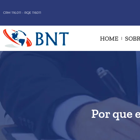
CRM 116.011 - RQE 116011
HOME
SOBR
Por que 