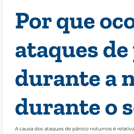
Por que oc
ataques de
durante a n
durante o 
A causa dos ataques de pânico noturnos é relat