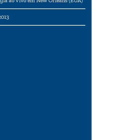
gia ao Vivo em New Orleans (EUA)
2013