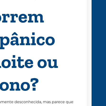
orrem
 pânico
oite ou
sono?
ivamente desconhecida, mas parece que