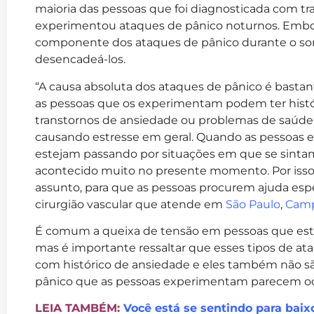
maioria das pessoas que foi diagnosticada com t
experimentou ataques de pânico noturnos. Embo
componente dos ataques de pânico durante o son
desencadeá-los.
“A causa absoluta dos ataques de pânico é bast
as pessoas que os experimentam podem ter histór
transtornos de ansiedade ou problemas de saúd
causando estresse em geral. Quando as pessoas
estejam passando por situações em que se sintam
acontecido muito no presente momento. Por isso,
assunto, para que as pessoas procurem ajuda espec
cirurgião vascular que atende em
São Paulo
,
Camp
É comum a queixa de tensão em pessoas que est
mas é importante ressaltar que esses tipos de at
com histórico de ansiedade e eles também não sã
pânico que as pessoas experimentam parecem oco
LEIA TAMBÉM:
Você está se sentindo para bai