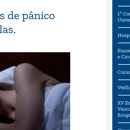
es de pânico
1º Co
Univ
las.
Hospi
Encon
e Cir
Curso
Veith
XV En
Vascu
Ecogr