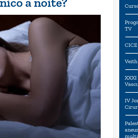
nico a noite?
Curs
Progr
TV
CICE
Veit
XXXI 
Vascu
IV Jo
Cirur
Pales
aneur
multi