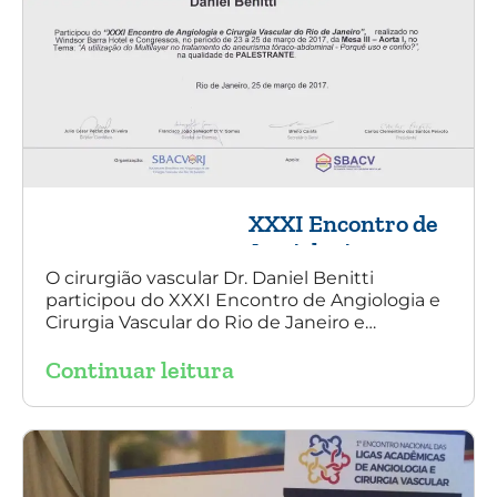
XXXI Encontro de
Angiologia e
Cirurgia Vascular
O cirurgião vascular Dr. Daniel Benitti
participou do XXXI Encontro de Angiologia e
do Rio de Janeiro
Cirurgia Vascular do Rio de Janeiro e
palestrou sobre a utilização da endoprótese
Continuar leitura
multilayer no tratamento de aneurisma
tóraco-abdominal.