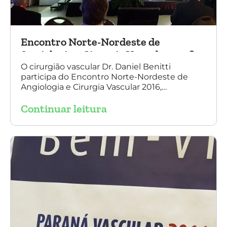
Encontro Norte-Nordeste de
Angiologia e Cirurgia Vascular 2016
O cirurgião vascular Dr. Daniel Benitti
participa do Encontro Norte-Nordeste de
Angiologia e Cirurgia Vascular 2016,
palestrando sobre o tratamento de
Continuar leitura
aneurisma da Aorta.