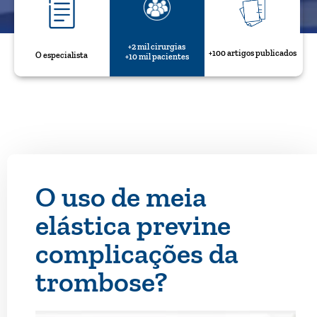
+2 mil cirurgias
+100 artigos publicados
O especialista
+10 mil pacientes
O uso de meia
elástica previne
complicações da
trombose?