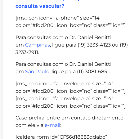
consulta vascular?
[ms_icon icon=”fa-phone” size=”14″
color=”#fdd200″ icon_box=”no” class=”” id=””]
Para consultas com o Dr. Daniel Benitti
em
Campinas
, ligue para (19) 3233-4123 ou (19)
3233-7911.
Para consultas com o Dr. Daniel Benitti
em
São Paulo
, ligue para (11) 3081-6851.
[ms_icon icon=”fa-envelope-o” size=”14″
color=”#fdd200″ icon_box=”no” class=”” id=””]
[ms_icon icon=”fa-envelope-o” size=”14″
color=”#fdd200″ icon_box=”no” class=”” id=””]
Caso prefira, entre em contato diretamente
com ele via
e-mail
:
[caldera_form id=”CF56d18683ddabc”]