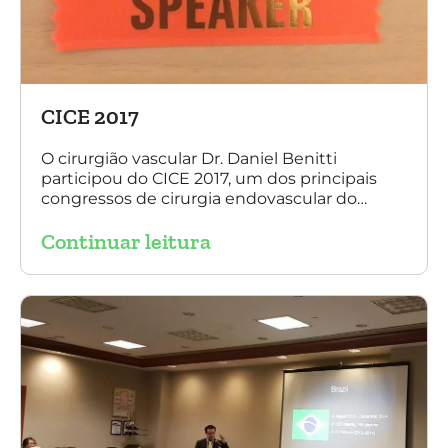
CICE 2017
O cirurgião vascular Dr. Daniel Benitti
participou do CICE 2017, um dos principais
congressos de cirurgia endovascular do
mundo. No evento ele apresentou uma aula
Continuar leitura
sobre a experiência brasileira no tratamento
de aneurismas com a endoprótese
multilayer. Mais de 200 pacientes operados
sem nenhum caso de paraplegia!