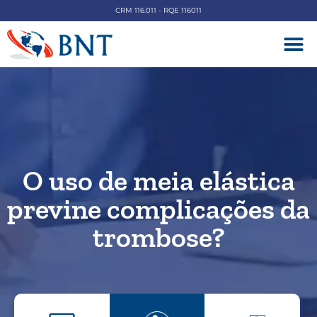
CRM 116.011 - RQE 116011
DOENÇAS V
O uso de meia elástica
previne complicações da
trombose?