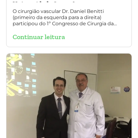
Universidade Santo Amaro
O cirurgião vascular Dr. Daniel Benitti
(primeiro da esquerda para a direita)
participou do 1º Congresso de Cirurgia da
Universidade Santo Amaro, discutindo casos
Continuar leitura
de cirurgia endovascular. O evento também
contou com a presença do Dr. Alexandre
Amato e do Dr. Adnam Neser.