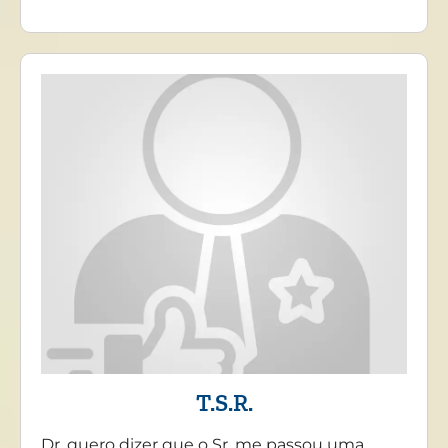
T.S.R.
Dr. quero dizer que o Sr. me passou uma