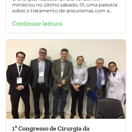
ministrou no último sábado, 01, uma palestra
sobre o tratamento de aneurismas com a
endoprótese multilayer, em Porto Alegre. Na
Continuar leitura
foto, Dr. Daniel Benitti (ao centro) com os
diretores da Sociedade Brasileira de
Angiologia e Cirurgia Vascular do Rio Grande
do Sul.
1º Congresso de Cirurgia da