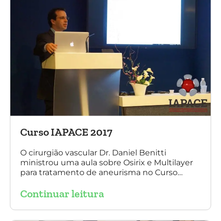
Curso IAPACE 2017
O cirurgião vascular Dr. Daniel Benitti
ministrou uma aula sobre Osirix e Multilayer
para tratamento de aneurisma no Curso
IAPACE no último sábado (25 de março de
Continuar leitura
2017). Agradecemos a todos os participantes
e, principalmente, ao nosso grande amigo Dr.
Sergio Belczak pelo convite!