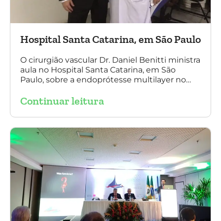
Hospital Santa Catarina, em São Paulo
O cirurgião vascular Dr. Daniel Benitti ministra
aula no Hospital Santa Catarina, em São
Paulo, sobre a endoprótesse multilayer no
tratamento de aneurismas, mostrando a
Continuar leitura
experiência nacional e mundial com esta
tecnologia disruptiva. (na foto: à esquerda Dr.
Daniel Benitti e à direita Dr. Carlos Alberto
Fernandes Costa)