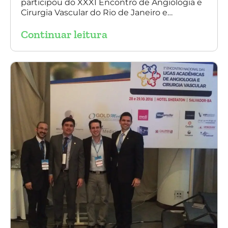
participou do XXXI Encontro de Angiologia e
do Rio de Janeiro
Cirurgia Vascular do Rio de Janeiro e
palestrou sobre a utilização da endoprótese
Continuar leitura
multilayer no tratamento de aneurisma
tóraco-abdominal.