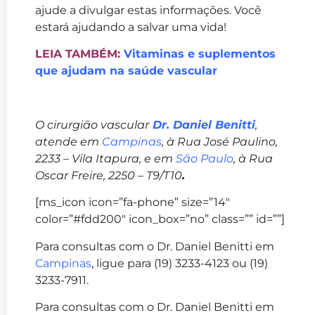
ajude a divulgar estas informações. Você
estará ajudando a salvar uma vida!
LEIA TAMBÉM:
Vitaminas e suplementos
que ajudam na saúde vascular
O cirurgião vascular
Dr. Daniel Benitti
,
atende em
Campinas
, à Rua José Paulino,
2233 – Vila Itapura, e em
São Paulo
, à Rua
Oscar Freire, 2250 – T9/T10
.
[ms_icon icon=”fa-phone” size=”14″
color=”#fdd200″ icon_box=”no” class=”” id=””]
Para consultas com o Dr. Daniel Benitti em
Campinas
, ligue para (19) 3233-4123 ou (19)
3233-7911.
Para consultas com o Dr. Daniel Benitti em