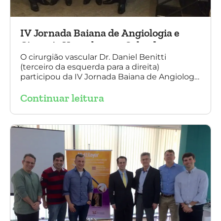
IV Jornada Baiana de Angiologia e
Cirurgia Vascular, em Salvador
O cirurgião vascular Dr. Daniel Benitti
(terceiro da esquerda para a direita)
participou da IV Jornada Baiana de Angiologia
e Cirurgia Vascular, em Salvador, nos dias 28 e
Continuar leitura
29 de outubro. Na foto também está
presente o Dr. Mauricio Aquino, presidente da
SBACV (Sociedade Brasileira de Angiologia e
de Cirurgia Vascular) Bahia.