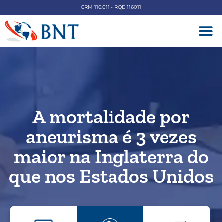
CRM 116.011 - RQE 116011
DOENÇAS V
A mortalidade por
aneurisma é 3 vezes
maior na Inglaterra do
que nos Estados Unidos