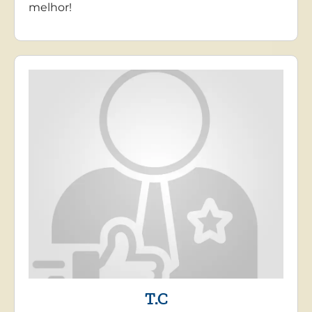
melhor!
T.C