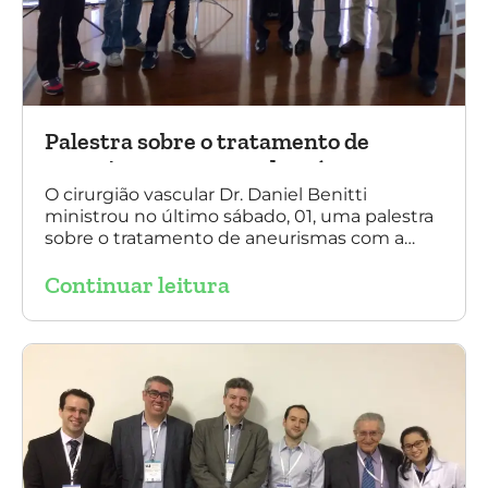
Palestra sobre o tratamento de
aneurismas com a endoprótese
multilayer, em Porto Alegre
O cirurgião vascular Dr. Daniel Benitti
ministrou no último sábado, 01, uma palestra
sobre o tratamento de aneurismas com a
endoprótese multilayer, em Porto Alegre. Na
Continuar leitura
foto, Dr. Daniel Benitti (ao centro) com os
diretores da Sociedade Brasileira de
Angiologia e Cirurgia Vascular do Rio Grande
do Sul.