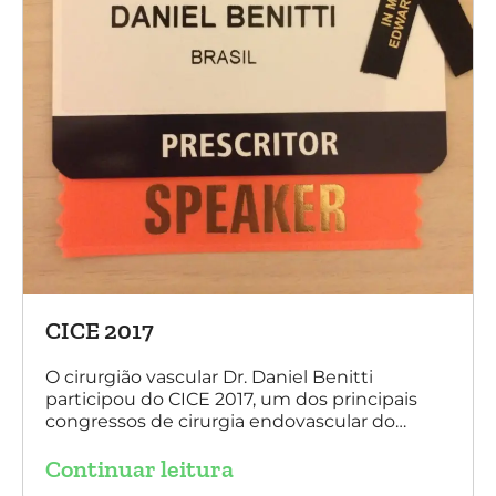
CICE 2017
O cirurgião vascular Dr. Daniel Benitti
participou do CICE 2017, um dos principais
congressos de cirurgia endovascular do
mundo. No evento ele apresentou uma aula
Continuar leitura
sobre a experiência brasileira no tratamento
de aneurismas com a endoprótese