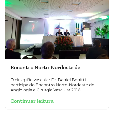
Encontro Norte-Nordeste de
Angiologia e Cirurgia Vascular 2016
O cirurgião vascular Dr. Daniel Benitti
participa do Encontro Norte-Nordeste de
Angiologia e Cirurgia Vascular 2016,
palestrando sobre o tratamento de
Continuar leitura
aneurisma da Aorta.