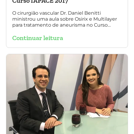
Curso IAPACE 2017
O cirurgião vascular Dr. Daniel Benitti
ministrou uma aula sobre Osirix e Multilayer
para tratamento de aneurisma no Curso
IAPACE no último sábado (25 de março de
Continuar leitura
2017). Agradecemos a todos os participantes
e, principalmente, ao nosso grande amigo Dr.
Sergio Belczak pelo convite!