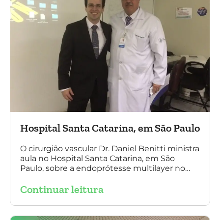
Hospital Santa Catarina, em São Paulo
O cirurgião vascular Dr. Daniel Benitti ministra
aula no Hospital Santa Catarina, em São
Paulo, sobre a endoprótesse multilayer no
tratamento de aneurismas, mostrando a
Continuar leitura
experiência nacional e mundial com esta
tecnologia disruptiva. (na foto: à esquerda Dr.
Daniel Benitti e à direita Dr. Carlos Alberto
Fernandes Costa)