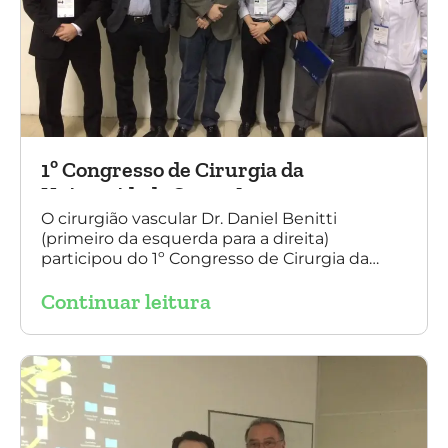
1º Congresso de Cirurgia da
Universidade Santo Amaro
O cirurgião vascular Dr. Daniel Benitti
(primeiro da esquerda para a direita)
participou do 1º Congresso de Cirurgia da
Universidade Santo Amaro, discutindo casos
Continuar leitura
de cirurgia endovascular. O evento também
contou com a presença do Dr. Alexandre
Amato e do Dr. Adnam Neser.