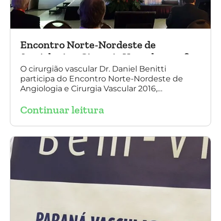
Encontro Norte-Nordeste de
Angiologia e Cirurgia Vascular 2016
O cirurgião vascular Dr. Daniel Benitti
participa do Encontro Norte-Nordeste de
Angiologia e Cirurgia Vascular 2016,
palestrando sobre o tratamento de
Continuar leitura
aneurisma da Aorta.