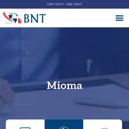
CRM 116.011 - RQE 116011
DOENÇAS V
Mioma