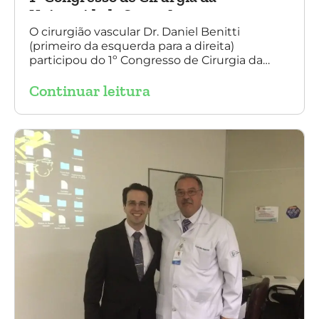
Universidade Santo Amaro
O cirurgião vascular Dr. Daniel Benitti
(primeiro da esquerda para a direita)
participou do 1º Congresso de Cirurgia da
Universidade Santo Amaro, discutindo casos
Continuar leitura
de cirurgia endovascular. O evento também
contou com a presença do Dr. Alexandre
Amato e do Dr. Adnam Neser.