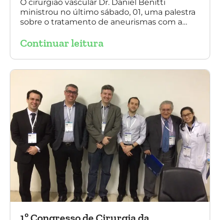
multilayer, em Porto Alegre
O cirurgião vascular Dr. Daniel Benitti
ministrou no último sábado, 01, uma palestra
sobre o tratamento de aneurismas com a
endoprótese multilayer, em Porto Alegre. Na
Continuar leitura
foto, Dr. Daniel Benitti (ao centro) com os
diretores da Sociedade Brasileira de
Angiologia e Cirurgia Vascular do Rio Grande
do Sul.
1º Congresso de Cirurgia da