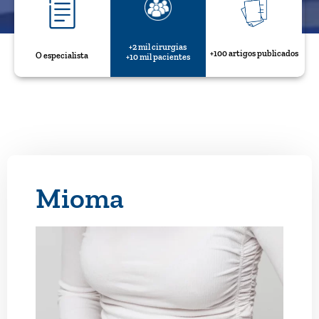
+2 mil cirurgias
+100 artigos publicados
O especialista
+10 mil pacientes
Mioma