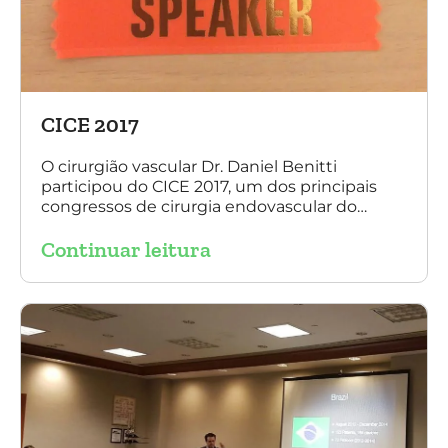
CICE 2017
O cirurgião vascular Dr. Daniel Benitti
participou do CICE 2017, um dos principais
congressos de cirurgia endovascular do
mundo. No evento ele apresentou uma aula
Continuar leitura
sobre a experiência brasileira no tratamento
de aneurismas com a endoprótese
multilayer. Mais de 200 pacientes operados
sem nenhum caso de paraplegia!