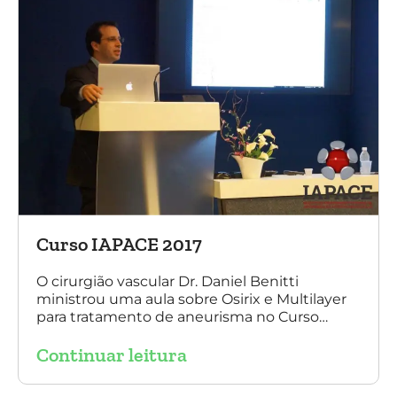
Curso IAPACE 2017
O cirurgião vascular Dr. Daniel Benitti
ministrou uma aula sobre Osirix e Multilayer
para tratamento de aneurisma no Curso
IAPACE no último sábado (25 de março de
Continuar leitura
2017). Agradecemos a todos os participantes
e, principalmente, ao nosso grande amigo Dr.
Sergio Belczak pelo convite!