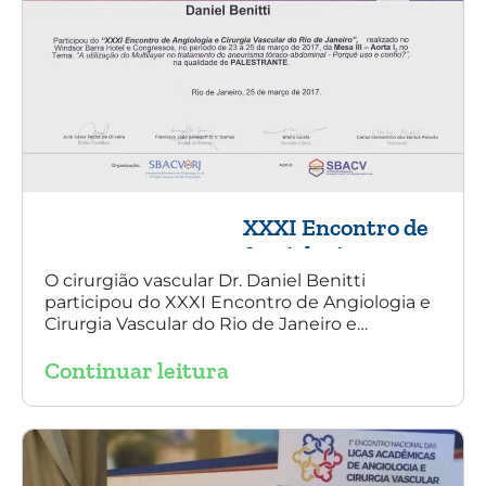
XXXI Encontro de
Angiologia e
Cirurgia Vascular
O cirurgião vascular Dr. Daniel Benitti
participou do XXXI Encontro de Angiologia e
do Rio de Janeiro
Cirurgia Vascular do Rio de Janeiro e
palestrou sobre a utilização da endoprótese
Continuar leitura
multilayer no tratamento de aneurisma
tóraco-abdominal.