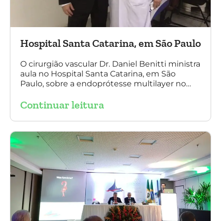
Hospital Santa Catarina, em São Paulo
O cirurgião vascular Dr. Daniel Benitti ministra
aula no Hospital Santa Catarina, em São
Paulo, sobre a endoprótesse multilayer no
tratamento de aneurismas, mostrando a
Continuar leitura
experiência nacional e mundial com esta
tecnologia disruptiva. (na foto: à esquerda Dr.
Daniel Benitti e à direita Dr. Carlos Alberto
Fernandes Costa)