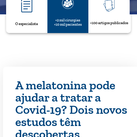
+2 mil cirurgias
+100 artigos publicados
O especialista
+10 mil pacientes
A melatonina pode
ajudar a tratar a
Covid-19? Dois novos
estudos têm
descobertas