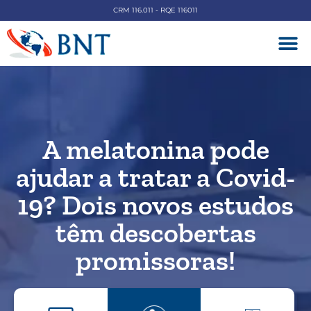
CRM 116.011 - RQE 116011
DOENÇAS V
A melatonina pode
ajudar a tratar a Covid-
19? Dois novos estudos
têm descobertas
promissoras!