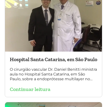
Hospital Santa Catarina, em São Paulo
O cirurgião vascular Dr. Daniel Benitti ministra
aula no Hospital Santa Catarina, em São
Paulo, sobre a endoprótesse multilayer no
tratamento de aneurismas, mostrando a
Continuar leitura
experiência nacional e mundial com esta
tecnologia disruptiva. (na foto: à esquerda Dr.
Daniel Benitti e à direita Dr. Carlos Alberto
Fernandes Costa)