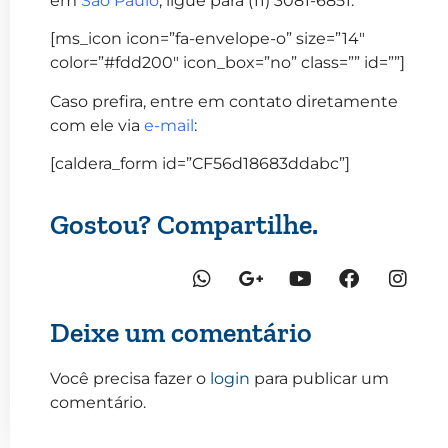
em
São Paulo
, ligue para (11) 3081-6851.
[ms_icon icon=”fa-envelope-o” size=”14″
color=”#fdd200″ icon_box=”no” class=”” id=””]
Caso prefira, entre em contato diretamente
com ele via
e-mail
:
[caldera_form id=”CF56d18683ddabc”]
Gostou? Compartilhe.
Deixe um comentário
Você precisa fazer o
login
para publicar um
comentário.