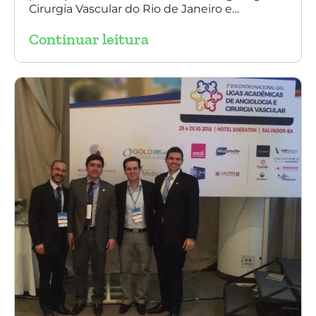
Cirurgia Vascular do Rio de Janeiro e
palestrou sobre a utilização da endoprótese
Continuar leitura
multilayer no tratamento de aneurisma
tóraco-abdominal.