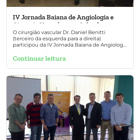
IV Jornada Baiana de Angiologia e
Cirurgia Vascular, em Salvador
O cirurgião vascular Dr. Daniel Benitti
(terceiro da esquerda para a direita)
participou da IV Jornada Baiana de Angiologia
e Cirurgia Vascular, em Salvador, nos dias 28 e
Continuar leitura
29 de outubro. Na foto também está
presente o Dr. Mauricio Aquino, presidente da
SBACV (Sociedade Brasileira de Angiologia e
de Cirurgia Vascular) Bahia.