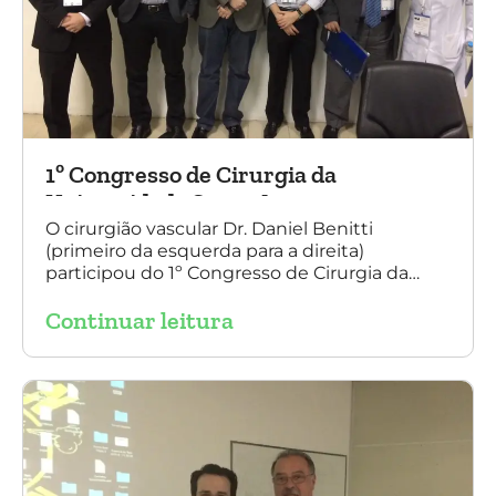
1º Congresso de Cirurgia da
Universidade Santo Amaro
O cirurgião vascular Dr. Daniel Benitti
(primeiro da esquerda para a direita)
participou do 1º Congresso de Cirurgia da
Universidade Santo Amaro, discutindo casos
Continuar leitura
de cirurgia endovascular. O evento também
contou com a presença do Dr. Alexandre
Amato e do Dr. Adnam Neser.