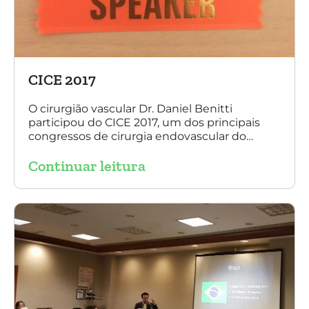
CICE 2017
O cirurgião vascular Dr. Daniel Benitti
participou do CICE 2017, um dos principais
congressos de cirurgia endovascular do
mundo. No evento ele apresentou uma aula
Continuar leitura
sobre a experiência brasileira no tratamento
de aneurismas com a endoprótese
multilayer. Mais de 200 pacientes operados
sem nenhum caso de paraplegia!