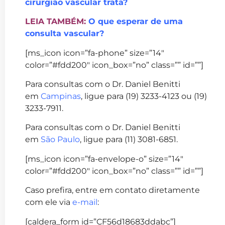
cirurgião vascular trata?
LEIA TAMBÉM:
O que esperar de uma
consulta vascular?
[ms_icon icon=”fa-phone” size=”14″
color=”#fdd200″ icon_box=”no” class=”” id=””]
Para consultas com o Dr. Daniel Benitti
em
Campinas
, ligue para (19) 3233-4123 ou (19)
3233-7911.
Para consultas com o Dr. Daniel Benitti
em
São Paulo
, ligue para (11) 3081-6851.
[ms_icon icon=”fa-envelope-o” size=”14″
color=”#fdd200″ icon_box=”no” class=”” id=””]
Caso prefira, entre em contato diretamente
com ele via
e-mail
:
[caldera_form id=”CF56d18683ddabc”]