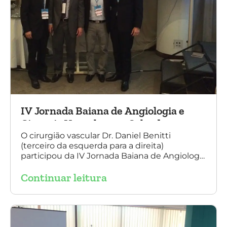
IV Jornada Baiana de Angiologia e
Cirurgia Vascular, em Salvador
O cirurgião vascular Dr. Daniel Benitti
(terceiro da esquerda para a direita)
participou da IV Jornada Baiana de Angiologia
e Cirurgia Vascular, em Salvador, nos dias 28 e
Continuar leitura
29 de outubro. Na foto também está
presente o Dr. Mauricio Aquino, presidente da
SBACV (Sociedade Brasileira de Angiologia e
de Cirurgia Vascular) Bahia.