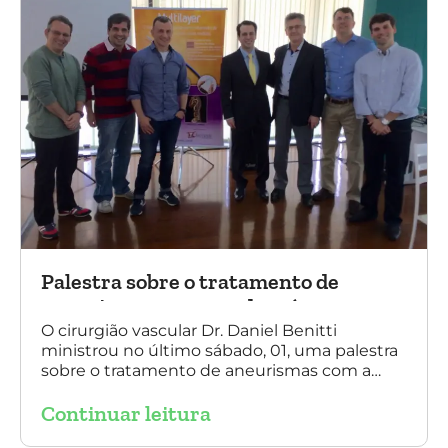
Palestra sobre o tratamento de
aneurismas com a endoprótese
multilayer, em Porto Alegre
O cirurgião vascular Dr. Daniel Benitti
ministrou no último sábado, 01, uma palestra
sobre o tratamento de aneurismas com a
endoprótese multilayer, em Porto Alegre. Na
Continuar leitura
foto, Dr. Daniel Benitti (ao centro) com os
diretores da Sociedade Brasileira de