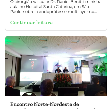
O cirurgião vascular Dr. Daniel Benitti ministra
aula no Hospital Santa Catarina, em São
Paulo, sobre a endoprótesse multilayer no
tratamento de aneurismas, mostrando a
Continuar leitura
experiência nacional e mundial com esta
tecnologia disruptiva. (na foto: à esquerda Dr.
Daniel Benitti e à direita Dr. Carlos Alberto
Fernandes Costa)
Encontro Norte-Nordeste de
Angiologia e Cirurgia Vascular 2016