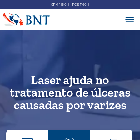
CRM 116.011 - RQE 116011
DOENÇAS V
Laser ajuda no
tratamento de úlceras
causadas por varizes