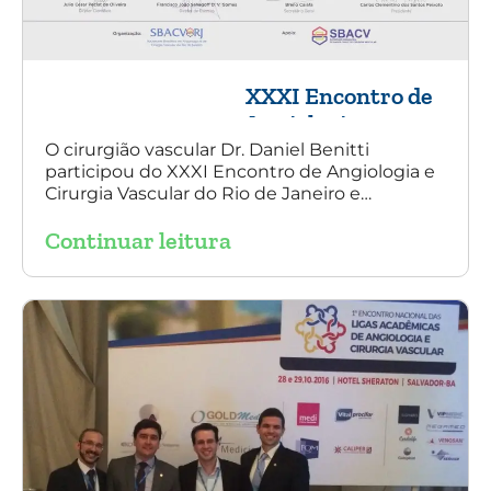
XXXI Encontro de
Angiologia e
Cirurgia Vascular
O cirurgião vascular Dr. Daniel Benitti
participou do XXXI Encontro de Angiologia e
do Rio de Janeiro
Cirurgia Vascular do Rio de Janeiro e
palestrou sobre a utilização da endoprótese
Continuar leitura
multilayer no tratamento de aneurisma
tóraco-abdominal.