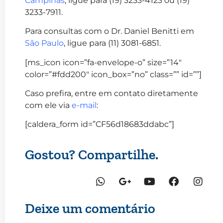
Campinas
, ligue para (19) 3233-4123 ou (19)
3233-7911.
Para consultas com o Dr. Daniel Benitti em
São Paulo
, ligue para (11) 3081-6851.
[ms_icon icon=”fa-envelope-o” size=”14″
color=”#fdd200″ icon_box=”no” class=”” id=””]
Caso prefira, entre em contato diretamente
com ele via
e-mail
:
[caldera_form id=”CF56d18683ddabc”]
Gostou? Compartilhe.
Deixe um comentário