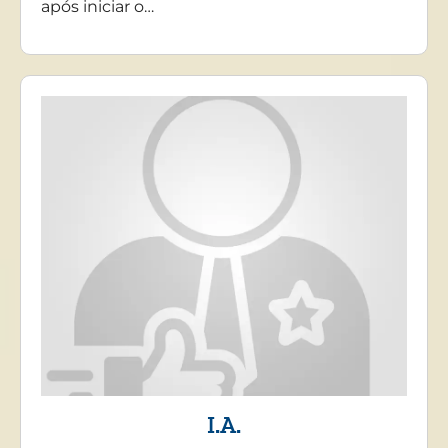
após iniciar o…
I.A.