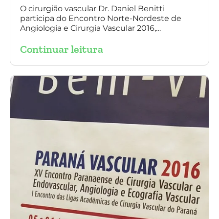
O cirurgião vascular Dr. Daniel Benitti
participa do Encontro Norte-Nordeste de
Angiologia e Cirurgia Vascular 2016,
palestrando sobre o tratamento de
Continuar leitura
aneurisma da Aorta.