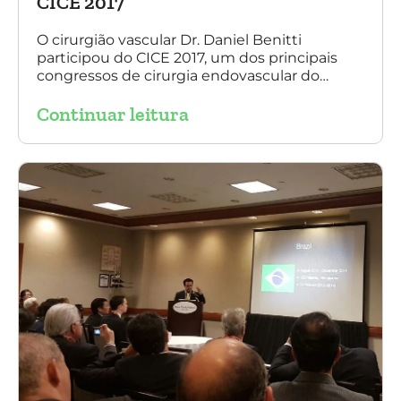
CICE 2017
O cirurgião vascular Dr. Daniel Benitti
participou do CICE 2017, um dos principais
congressos de cirurgia endovascular do
mundo. No evento ele apresentou uma aula
Continuar leitura
sobre a experiência brasileira no tratamento
de aneurismas com a endoprótese
multilayer. Mais de 200 pacientes operados
sem nenhum caso de paraplegia!