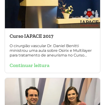
Curso IAPACE 2017
O cirurgião vascular Dr. Daniel Benitti
ministrou uma aula sobre Osirix e Multilayer
para tratamento de aneurisma no Curso
IAPACE no último sábado (25 de março de
Continuar leitura
2017). Agradecemos a todos os participantes
e, principalmente, ao nosso grande amigo Dr.
Sergio Belczak pelo convite!