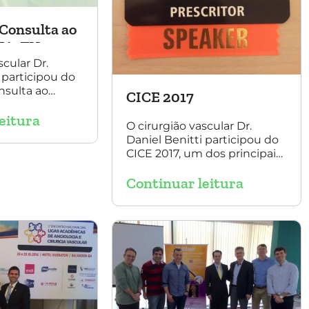
Consulta ao
Rit TV
scular Dr.
 participou do
nsulta ao
CICE 2017
t TV, com a
eitura
ise Luque.
O cirurgião vascular Dr.
Daniel Benitti participou do
CICE 2017, um dos principais
congressos de cirurgia
Continuar leitura
endovascular do mundo. No
evento ele apresentou uma
aula sobre a experiência
brasileira no tratamento de
aneurismas com a
endoprótese multilayer. Mais
de 200 pacientes operados
sem nenhum caso de
paraplegia!