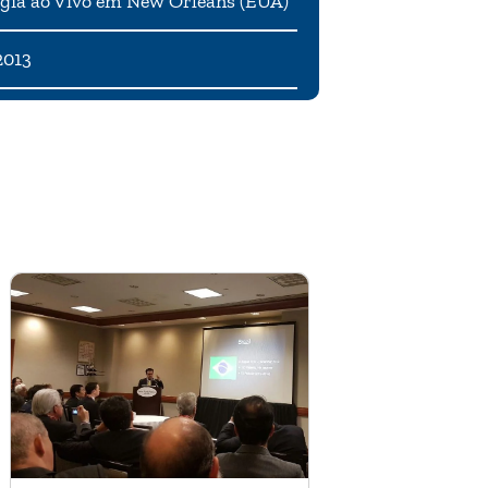
gia ao Vivo em New Orleans (EUA)
2013