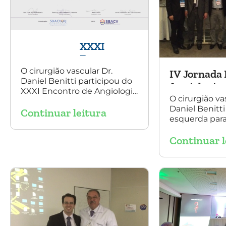
XXXI
Encontro
de
O cirurgião vascular Dr.
IV Jornada 
Daniel Benitti participou do
Angiologia
Angiologia 
XXXI Encontro de Angiologia
e Cirurgia
Vascular, e
O cirurgião va
e Cirurgia Vascular do Rio de
Vascular do
Daniel Benitti
Continuar leitura
Janeiro e palestrou sobre a
esquerda para 
Rio de
utilização da endoprótese
participou da
multilayer no tratamento de
Janeiro
Continuar l
Baiana de Ang
aneurisma tóraco-
Cirurgia Vascu
abdominal.
Salvador, nos 
outubro. Na 
está presente 
Aquino, presi
SBACV (Socied
de Angiologia 
Vascular) Bahi