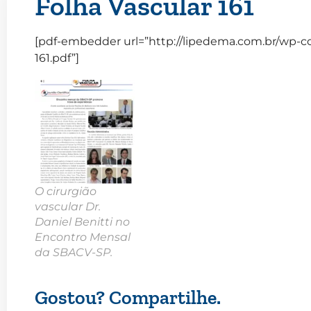
Folha Vascular 161
[pdf-embedder url=”http://lipedema.com.br/wp-co
161.pdf”]
O cirurgião
vascular Dr.
Daniel Benitti no
Encontro Mensal
da SBACV-SP.
Gostou? Compartilhe.