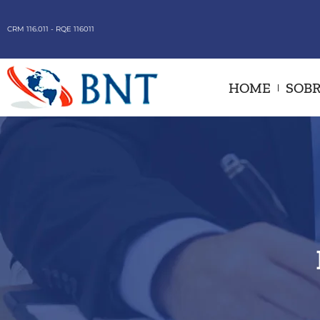
CRM 116.011 - RQE 116011
HOME
SOBR