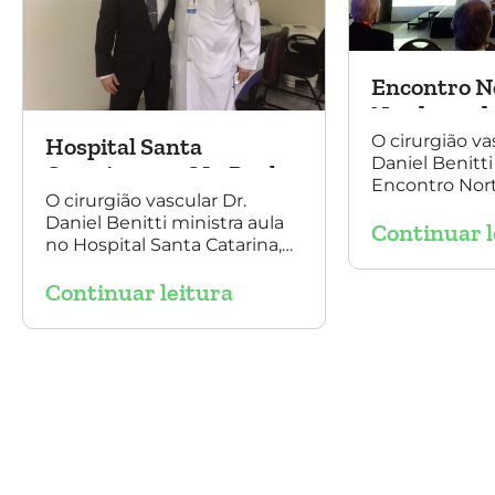
Encontro N
Nordeste de
e Cirurgia 
O cirurgião va
Hospital Santa
Daniel Benitti
2016
Catarina, em São Paulo
Encontro Nor
O cirurgião vascular Dr.
Angiologia e C
Daniel Benitti ministra aula
Continuar l
Vascular 2016,
no Hospital Santa Catarina,
sobre o trata
em São Paulo, sobre a
aneurisma da 
Continuar leitura
endoprótesse multilayer no
tratamento de aneurismas,
mostrando a experiência
nacional e mundial com esta
tecnologia disruptiva. (na
foto: à esquerda Dr. Daniel
Benitti e à direita Dr. Carlos
Alberto Fernandes Costa)