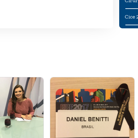
Cirur
Cice 