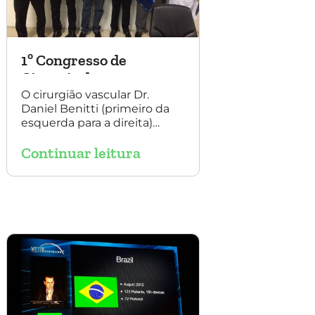
1º Congresso de
Cirurgia da
Universidade Santo
O cirurgião vascular Dr.
Daniel Benitti (primeiro da
Amaro
esquerda para a direita)
participou do 1º Congresso
Continuar leitura
de Cirurgia da Universidade
Santo Amaro, discutindo
casos de cirurgia
endovascular. O evento
também contou com a
presença do Dr. Alexandre
Amato e do Dr. Adnam
Neser.