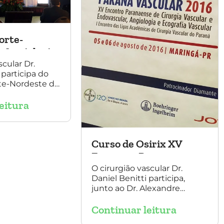
orte-
 Angiologia
Vascular
scular Dr.
 participa do
te-Nordeste de
irurgia
eitura
 palestrando
mento de
Aorta.
Curso de Osirix XV
Encontro Paranaense
O cirurgião vascular Dr.
Daniel Benitti participa,
junto ao Dr. Alexandre
Amato, do XV Encontro
Continuar leitura
Paranaense de Cirurgia
Vascular e Endovascular,