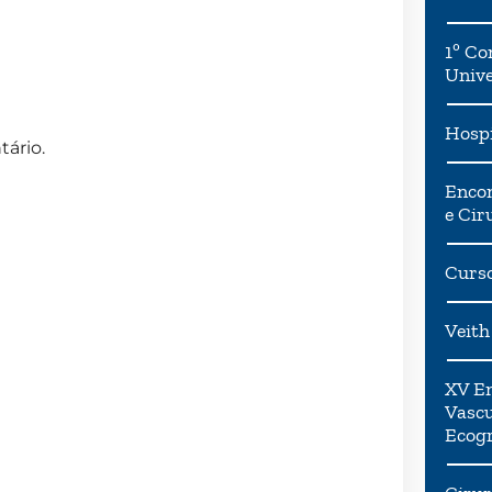
1º Co
Univ
Hospi
ário.
Encon
e Cir
Curso
Veith
XV En
Vascu
Ecogr