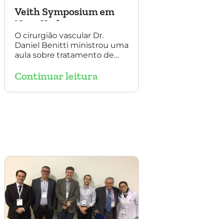
Veith Symposium em
Nova York
O cirurgião vascular Dr.
Daniel Benitti ministrou uma
aula sobre tratamento de
aneurisma com multilayer
Continuar leitura
no Veith Symposium em
Nova York.