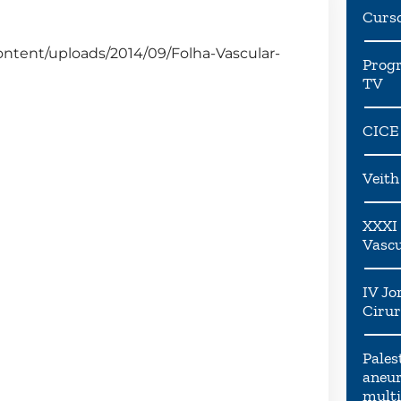
Curs
ntent/uploads/2014/09/Folha-Vascular-
Progr
TV
CICE
Veit
XXXI 
Vascu
IV Jo
Cirur
Pales
aneur
multi