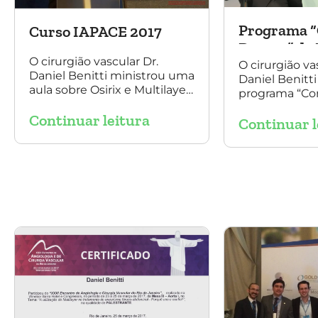
Programa “
Curso IAPACE 2017
Doutor” da 
O cirurgião vascular Dr.
O cirurgião va
Daniel Benitti ministrou uma
Daniel Benitti
aula sobre Osirix e Multilayer
programa “Co
para tratamento de
Doutor” da Ri
Continuar leitura
aneurisma no Curso IAPACE
Continuar l
jornalista Den
no último sábado (25 de
março de 2017).
Agradecemos a todos os
participantes e,
principalmente, ao nosso
grande amigo Dr. Sergio
Belczak pelo convite!