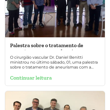
Palestra sobre o tratamento de
aneurismas com a endoprótese
multilayer, em Porto Alegre
O cirurgião vascular Dr. Daniel Benitti
ministrou no último sábado, 01, uma palestra
sobre o tratamento de aneurismas com a
endoprótese multilayer, em Porto Alegre. Na
Continuar leitura
foto, Dr. Daniel Benitti (ao centro) com os
diretores da Sociedade Brasileira de
Angiologia e Cirurgia Vascular do Rio Grande
do Sul.