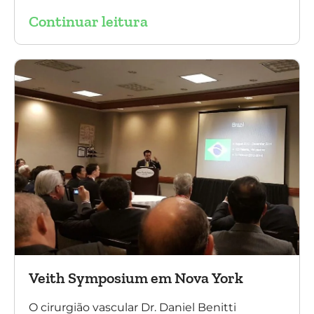
mundo. No evento ele apresentou uma aula
Continuar leitura
sobre a experiência brasileira no tratamento
de aneurismas com a endoprótese
multilayer. Mais de 200 pacientes operados
sem nenhum caso de paraplegia!
Veith Symposium em Nova York
O cirurgião vascular Dr. Daniel Benitti