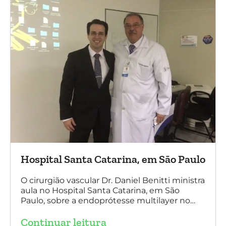
Hospital Santa Catarina, em São Paulo
O cirurgião vascular Dr. Daniel Benitti ministra
aula no Hospital Santa Catarina, em São
Paulo, sobre a endoprótesse multilayer no
tratamento de aneurismas, mostrando a
Continuar leitura
experiência nacional e mundial com esta