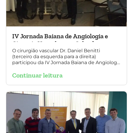
IV Jornada Baiana de Angiologia e
Cirurgia Vascular, em Salvador
O cirurgião vascular Dr. Daniel Benitti
(terceiro da esquerda para a direita)
participou da IV Jornada Baiana de Angiologia
e Cirurgia Vascular, em Salvador, nos dias 28 e
Continuar leitura
29 de outubro. Na foto também está
presente o Dr. Mauricio Aquino, presidente da
SBACV (Sociedade Brasileira de Angiologia e
de Cirurgia Vascular) Bahia.