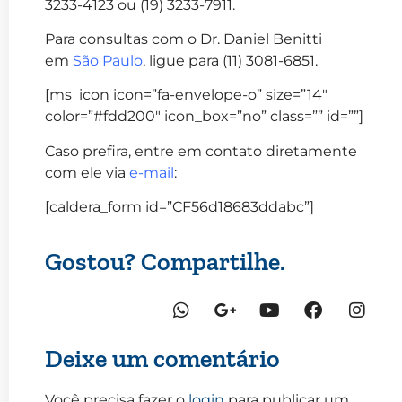
3233-4123 ou (19) 3233-7911.
Para consultas com o Dr. Daniel Benitti
em
São Paulo
, ligue para (11) 3081-6851.
[ms_icon icon=”fa-envelope-o” size=”14″
color=”#fdd200″ icon_box=”no” class=”” id=””]
Caso prefira, entre em contato diretamente
com ele via
e-mail
:
[caldera_form id=”CF56d18683ddabc”]
Gostou? Compartilhe.
Deixe um comentário
Você precisa fazer o
login
para publicar um