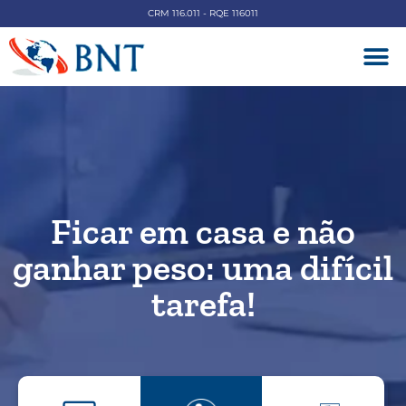
CRM 116.011 - RQE 116011
DOENÇAS V
Ficar em casa e não
ganhar peso: uma difícil
tarefa!