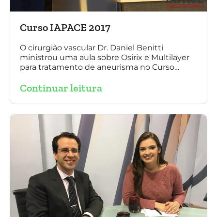
Curso IAPACE 2017
O cirurgião vascular Dr. Daniel Benitti
ministrou uma aula sobre Osirix e Multilayer
para tratamento de aneurisma no Curso
IAPACE no último sábado (25 de março de
Continuar leitura
2017). Agradecemos a todos os participantes
e, principalmente, ao nosso grande amigo Dr.
Sergio Belczak pelo convite!