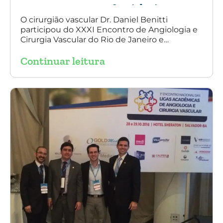
Angiologia e
Cirurgia Vascular
O cirurgião vascular Dr. Daniel Benitti
participou do XXXI Encontro de Angiologia e
do Rio de Janeiro
Cirurgia Vascular do Rio de Janeiro e
palestrou sobre a utilização da endoprótese
Continuar leitura
multilayer no tratamento de aneurisma
tóraco-abdominal.