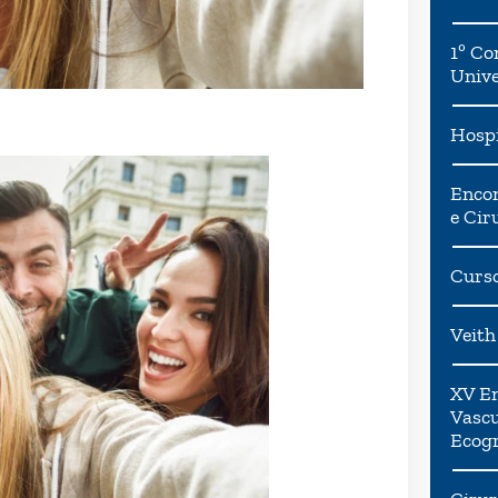
1º Co
Univ
Hospi
Encon
e Cir
Curso
Veith
XV En
Vascu
Ecogr