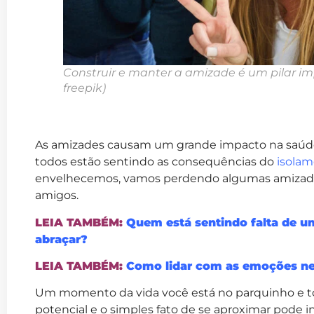
Construir e manter a amizade é um pilar i
freepik)
As amizades causam um grande impacto na saúde 
todos estão sentindo as consequências do
isolam
envelhecemos, vamos perdendo algumas amizades e
amigos.
LEIA TAMBÉM:
Quem está sentindo falta de 
abraçar?
LEIA TAMBÉM:
Como lidar com as emoções ne
Um momento da vida você está no parquinho e t
potencial e o simples fato de se aproximar pode