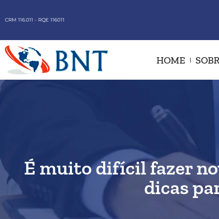
CRM 116.011 - RQE 116011
HOME
SOBR
É muito difícil fazer n
dicas pa