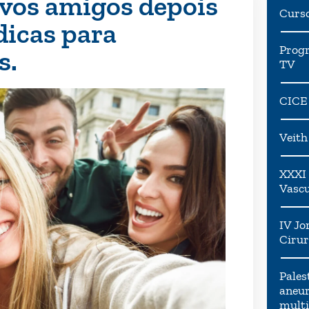
novos amigos depois
Curs
dicas para
Progr
s.
TV
CICE
Veit
XXXI 
Vascu
IV Jo
Cirur
Pales
aneur
multi