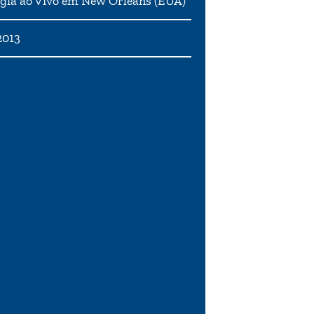
gia ao Vivo em New Orleans (EUA)
2013