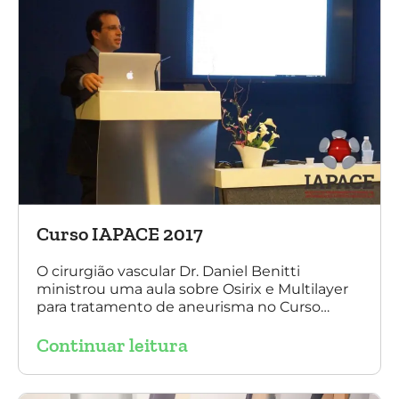
Curso IAPACE 2017
O cirurgião vascular Dr. Daniel Benitti
ministrou uma aula sobre Osirix e Multilayer
para tratamento de aneurisma no Curso
IAPACE no último sábado (25 de março de
Continuar leitura
2017). Agradecemos a todos os participantes
e, principalmente, ao nosso grande amigo Dr.
Sergio Belczak pelo convite!