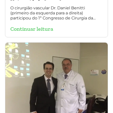
Universidade Santo Amaro
O cirurgião vascular Dr. Daniel Benitti
(primeiro da esquerda para a direita)
participou do 1º Congresso de Cirurgia da
Universidade Santo Amaro, discutindo casos
Continuar leitura
de cirurgia endovascular. O evento também
contou com a presença do Dr. Alexandre
Amato e do Dr. Adnam Neser.