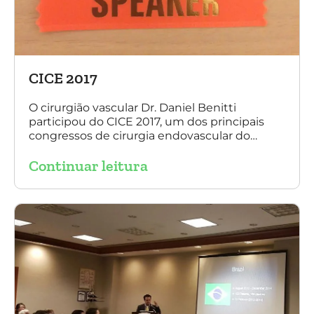
CICE 2017
O cirurgião vascular Dr. Daniel Benitti
participou do CICE 2017, um dos principais
congressos de cirurgia endovascular do
mundo. No evento ele apresentou uma aula
Continuar leitura
sobre a experiência brasileira no tratamento
de aneurismas com a endoprótese
multilayer. Mais de 200 pacientes operados
sem nenhum caso de paraplegia!