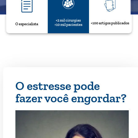
+2 mil cirurgias
+100 artigos publicados
O especialista
+10 mil pacientes
O estresse pode
fazer você engordar?