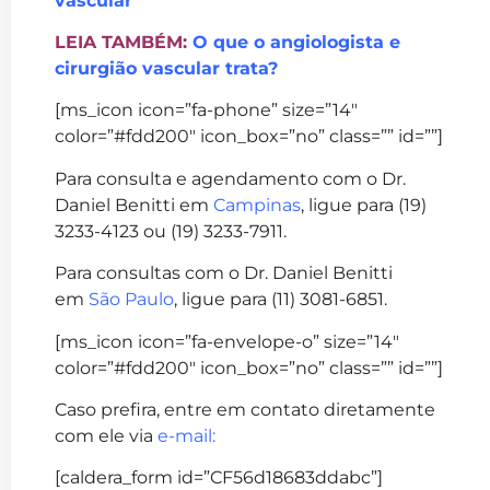
vascular
LEIA TAMBÉM:
O que o angiologista e
cirurgião vascular trata?
[ms_icon icon=”fa-phone” size=”14″
color=”#fdd200″ icon_box=”no” class=”” id=””]
Para consulta e agendamento com o Dr.
Daniel Benitti em
Campinas
, ligue para (19)
3233-4123 ou (19) 3233-7911.
Para consultas com o Dr. Daniel Benitti
em
São Paulo
, ligue para (11) 3081-6851.
[ms_icon icon=”fa-envelope-o” size=”14″
color=”#fdd200″ icon_box=”no” class=”” id=””]
Caso prefira, entre em contato diretamente
com ele via
e-mail
:
[caldera_form id=”CF56d18683ddabc”]