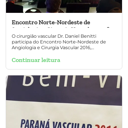
Encontro Norte-Nordeste de
Angiologia e Cirurgia Vascular 2016
O cirurgião vascular Dr. Daniel Benitti
participa do Encontro Norte-Nordeste de
Angiologia e Cirurgia Vascular 2016,
palestrando sobre o tratamento de
Continuar leitura
aneurisma da Aorta.