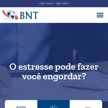
CRM 116.011 - RQE 116011
DOENÇAS V
O estresse pode fazer
você engordar?