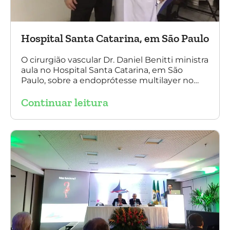
Hospital Santa Catarina, em São Paulo
O cirurgião vascular Dr. Daniel Benitti ministra
aula no Hospital Santa Catarina, em São
Paulo, sobre a endoprótesse multilayer no
tratamento de aneurismas, mostrando a
Continuar leitura
experiência nacional e mundial com esta
tecnologia disruptiva. (na foto: à esquerda Dr.
Daniel Benitti e à direita Dr. Carlos Alberto
Fernandes Costa)