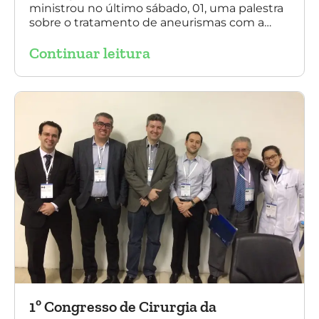
ministrou no último sábado, 01, uma palestra
sobre o tratamento de aneurismas com a
endoprótese multilayer, em Porto Alegre. Na
Continuar leitura
foto, Dr. Daniel Benitti (ao centro) com os
diretores da Sociedade Brasileira de
Angiologia e Cirurgia Vascular do Rio Grande
do Sul.
1º Congresso de Cirurgia da