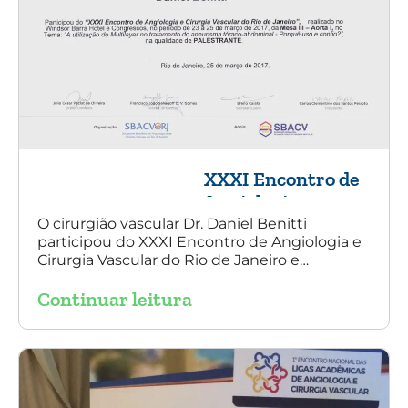
XXXI Encontro de
Angiologia e
Cirurgia Vascular
O cirurgião vascular Dr. Daniel Benitti
participou do XXXI Encontro de Angiologia e
do Rio de Janeiro
Cirurgia Vascular do Rio de Janeiro e
palestrou sobre a utilização da endoprótese
Continuar leitura
multilayer no tratamento de aneurisma
tóraco-abdominal.