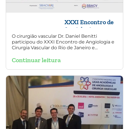
XXXI Encontro de
Angiologia e
Cirurgia Vascular
O cirurgião vascular Dr. Daniel Benitti
participou do XXXI Encontro de Angiologia e
do Rio de Janeiro
Cirurgia Vascular do Rio de Janeiro e
palestrou sobre a utilização da endoprótese
Continuar leitura
multilayer no tratamento de aneurisma
tóraco-abdominal.