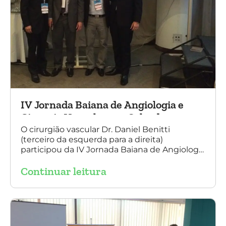
IV Jornada Baiana de Angiologia e
Cirurgia Vascular, em Salvador
O cirurgião vascular Dr. Daniel Benitti
(terceiro da esquerda para a direita)
participou da IV Jornada Baiana de Angiologia
e Cirurgia Vascular, em Salvador, nos dias 28 e
Continuar leitura
29 de outubro. Na foto também está
presente o Dr. Mauricio Aquino, presidente da
SBACV (Sociedade Brasileira de Angiologia e
de Cirurgia Vascular) Bahia.