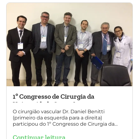
do Sul.
1º Congresso de Cirurgia da
Universidade Santo Amaro
O cirurgião vascular Dr. Daniel Benitti
(primeiro da esquerda para a direita)
participou do 1º Congresso de Cirurgia da
Universidade Santo Amaro, discutindo casos
Continuar leitura
de cirurgia endovascular. O evento também