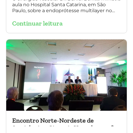
aula no Hospital Santa Catarina, em São
Paulo, sobre a endoprótesse multilayer no
tratamento de aneurismas, mostrando a
Continuar leitura
experiência nacional e mundial com esta
tecnologia disruptiva. (na foto: à esquerda Dr.
Daniel Benitti e à direita Dr. Carlos Alberto
Fernandes Costa)
Encontro Norte-Nordeste de
Angiologia e Cirurgia Vascular 2016