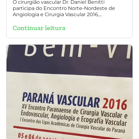
O cirurgião vascular Dr. Daniel Benitti
participa do Encontro Norte-Nordeste de
Angiologia e Cirurgia Vascular 2016,
palestrando sobre o tratamento de
Continuar leitura
aneurisma da Aorta.