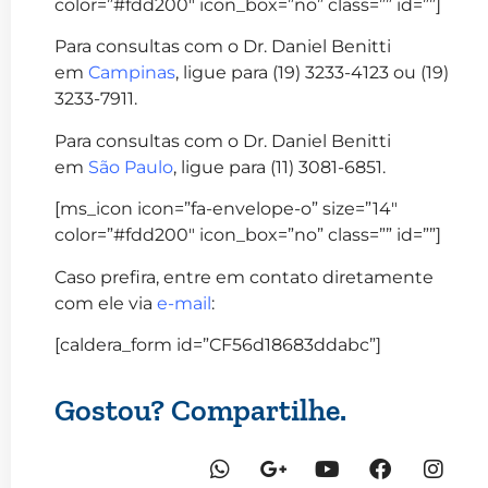
color=”#fdd200″ icon_box=”no” class=”” id=””]
Para consultas com o Dr. Daniel Benitti
em
Campinas
, ligue para (19) 3233-4123 ou (19)
3233-7911.
Para consultas com o Dr. Daniel Benitti
em
São Paulo
, ligue para (11) 3081-6851.
[ms_icon icon=”fa-envelope-o” size=”14″
color=”#fdd200″ icon_box=”no” class=”” id=””]
Caso prefira, entre em contato diretamente
com ele via
e-mail
:
[caldera_form id=”CF56d18683ddabc”]
Gostou? Compartilhe.