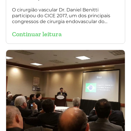
O cirurgião vascular Dr. Daniel Benitti
participou do CICE 2017, um dos principais
congressos de cirurgia endovascular do
mundo. No evento ele apresentou uma aula
Continuar leitura
sobre a experiência brasileira no tratamento
de aneurismas com a endoprótese
multilayer. Mais de 200 pacientes operados
sem nenhum caso de paraplegia!