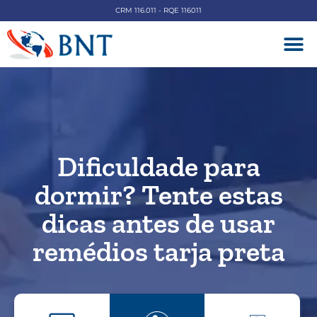
CRM 116.011 - RQE 116011
DOENÇAS V
Dificuldade para
dormir? Tente estas
dicas antes de usar
remédios tarja preta