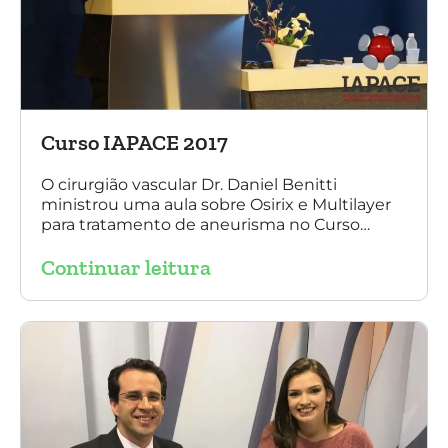
Curso IAPACE 2017
O cirurgião vascular Dr. Daniel Benitti
ministrou uma aula sobre Osirix e Multilayer
para tratamento de aneurisma no Curso
IAPACE no último sábado (25 de março de
Continuar leitura
2017). Agradecemos a todos os participantes
e, principalmente, ao nosso grande amigo Dr.
Sergio Belczak pelo convite!