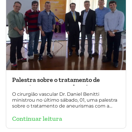
Palestra sobre o tratamento de
aneurismas com a endoprótese
multilayer, em Porto Alegre
O cirurgião vascular Dr. Daniel Benitti
ministrou no último sábado, 01, uma palestra
sobre o tratamento de aneurismas com a
endoprótese multilayer, em Porto Alegre. Na
Continuar leitura
foto, Dr. Daniel Benitti (ao centro) com os
diretores da Sociedade Brasileira de
Angiologia e Cirurgia Vascular do Rio Grande