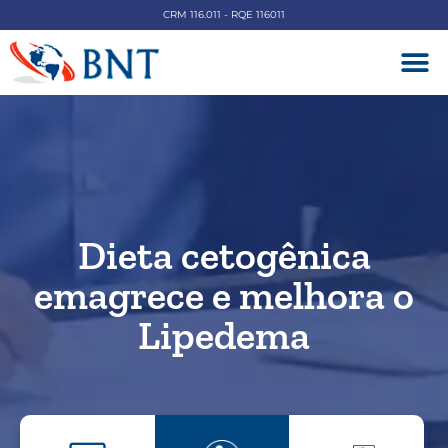
CRM 116.011 - RQE 116011
DOENÇAS V
Dieta cetogênica
emagrece e melhora o
Lipedema