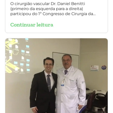
O cirurgião vascular Dr. Daniel Benitti
(primeiro da esquerda para a direita)
participou do 1º Congresso de Cirurgia da
Universidade Santo Amaro, discutindo casos
Continuar leitura
de cirurgia endovascular. O evento também
contou com a presença do Dr. Alexandre
Amato e do Dr. Adnam Neser.