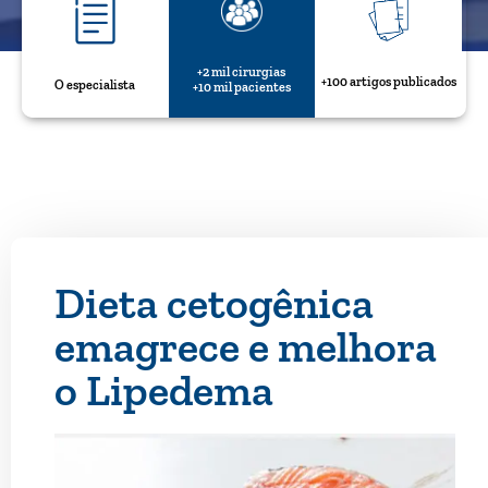
+2 mil cirurgias
+100 artigos publicados
O especialista
+10 mil pacientes
Dieta cetogênica
emagrece e melhora
o Lipedema