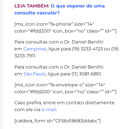
LEIA TAMBÉM:
O que esperar de uma
consulta vascular?
[ms_icon icon=”fa-phone” size=”14″
color=”#fdd200″ icon_box=”no” class=”” id=””]
Para consultas com o Dr. Daniel Benitti
em
Campinas
, ligue para (19) 3233-4123 ou (19)
3233-7911.
Para consultas com o Dr. Daniel Benitti
em
São Paulo
, ligue para (11) 3081-6851.
[ms_icon icon=”fa-envelope-o” size=”14″
color=”#fdd200″ icon_box=”no” class=”” id=””]
Caso prefira, entre em contato diretamente
com ele via
e-mail
:
[caldera_form id=”CF56d18683ddabc”]