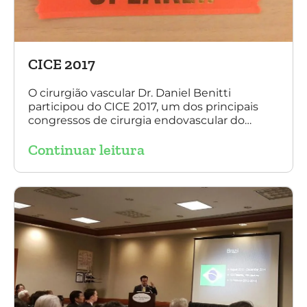
CICE 2017
O cirurgião vascular Dr. Daniel Benitti
participou do CICE 2017, um dos principais
congressos de cirurgia endovascular do
mundo. No evento ele apresentou uma aula
Continuar leitura
sobre a experiência brasileira no tratamento
de aneurismas com a endoprótese
multilayer. Mais de 200 pacientes operados
sem nenhum caso de paraplegia!