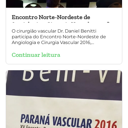
Encontro Norte-Nordeste de
Angiologia e Cirurgia Vascular 2016
O cirurgião vascular Dr. Daniel Benitti
participa do Encontro Norte-Nordeste de
Angiologia e Cirurgia Vascular 2016,
palestrando sobre o tratamento de
Continuar leitura
aneurisma da Aorta.