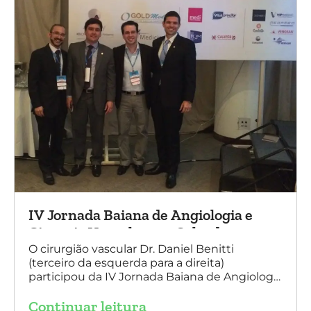
IV Jornada Baiana de Angiologia e
Cirurgia Vascular, em Salvador
O cirurgião vascular Dr. Daniel Benitti
(terceiro da esquerda para a direita)
participou da IV Jornada Baiana de Angiologia
e Cirurgia Vascular, em Salvador, nos dias 28 e
Continuar leitura
29 de outubro. Na foto também está