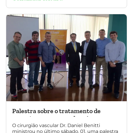
presente o Dr. Mauricio Aquino, presidente da
SBACV (Sociedade Brasileira de Angiologia e
de Cirurgia Vascular) Bahia.
Palestra sobre o tratamento de
aneurismas com a endoprótese
multilayer, em Porto Alegre
O cirurgião vascular Dr. Daniel Benitti
ministrou no último sábado, 01, uma palestra