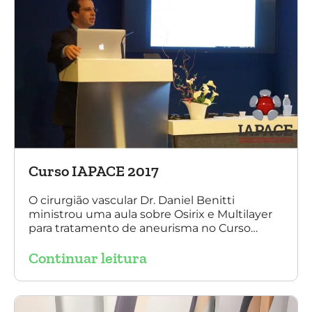
Curso IAPACE 2017
O cirurgião vascular Dr. Daniel Benitti
ministrou uma aula sobre Osirix e Multilayer
para tratamento de aneurisma no Curso
IAPACE no último sábado (25 de março de
Continuar leitura
2017). Agradecemos a todos os participantes
e, principalmente, ao nosso grande amigo Dr.
Sergio Belczak pelo convite!