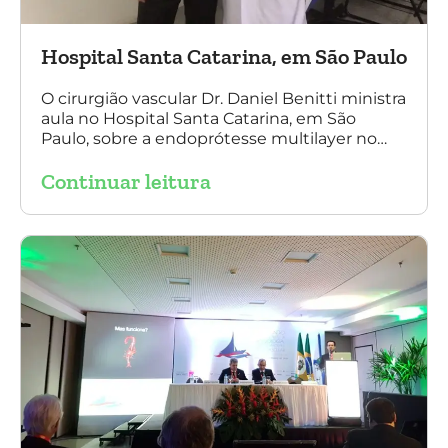
Hospital Santa Catarina, em São Paulo
O cirurgião vascular Dr. Daniel Benitti ministra
aula no Hospital Santa Catarina, em São
Paulo, sobre a endoprótesse multilayer no
tratamento de aneurismas, mostrando a
Continuar leitura
experiência nacional e mundial com esta
tecnologia disruptiva. (na foto: à esquerda Dr.
Daniel Benitti e à direita Dr. Carlos Alberto
Fernandes Costa)