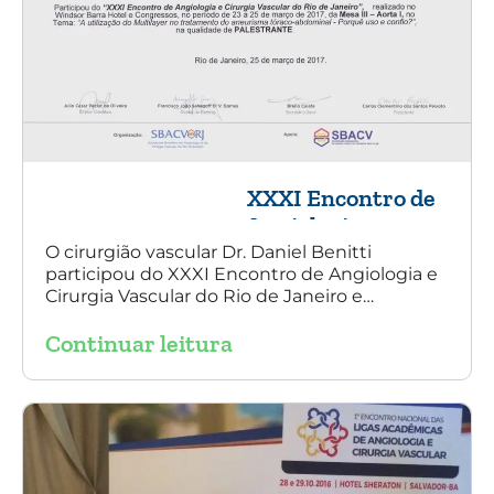
XXXI Encontro de
Angiologia e
Cirurgia Vascular
O cirurgião vascular Dr. Daniel Benitti
participou do XXXI Encontro de Angiologia e
do Rio de Janeiro
Cirurgia Vascular do Rio de Janeiro e
palestrou sobre a utilização da endoprótese
Continuar leitura
multilayer no tratamento de aneurisma
tóraco-abdominal.