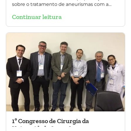
sobre o tratamento de aneurismas com a
endoprótese multilayer, em Porto Alegre. Na
Continuar leitura
foto, Dr. Daniel Benitti (ao centro) com os
diretores da Sociedade Brasileira de
Angiologia e Cirurgia Vascular do Rio Grande
do Sul.
1º Congresso de Cirurgia da
Universidade Santo Amaro