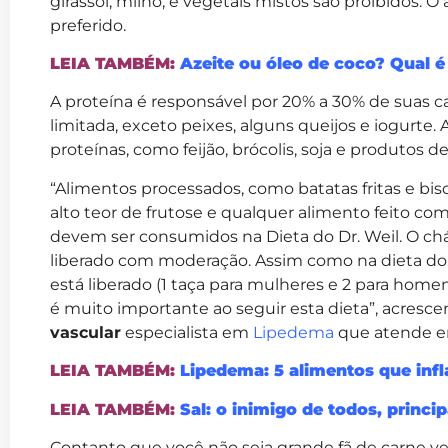
girassol, milho, e vegetais mistos são proibidos. O 
preferido.
LEIA TAMBÉM:
Azeite ou óleo de coco? Qual é
A proteína é responsável por 20% a 30% de suas cal
limitada, exceto peixes, alguns queijos e iogurte.
proteínas, como feijão, brócolis, soja e produtos de
“Alimentos processados, como batatas fritas e bi
alto teor de frutose e qualquer alimento feito c
devem ser consumidos na Dieta do Dr. Weil. O chá 
liberado com moderação. Assim como na dieta do
está liberado (1 taça para mulheres e 2 para home
é muito importante ao seguir esta dieta”, acresce
vascular
especialista em
Lipedema
que atende 
LEIA TAMBÉM:
Lipedema: 5 alimentos que inf
LEIA TAMBÉM:
Sal: o inimigo de todos, princ
Contanto que você não seja grande fã de carne ve