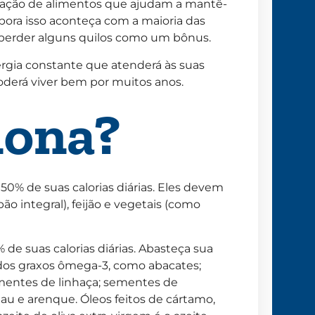
paração de alimentos que ajudam a mantê-
bora isso aconteça com a maioria das
 perder alguns quilos como um bônus.
rgia constante que atenderá às suas
derá viver bem por muitos anos.
iona?
50% de suas calorias diárias. Eles devem
pão integral), feijão e vegetais (como
e suas calorias diárias. Abasteça sua
dos graxos ômega-3, como abacates;
ementes de linhaça; sementes de
au e arenque. Óleos feitos de cártamo,