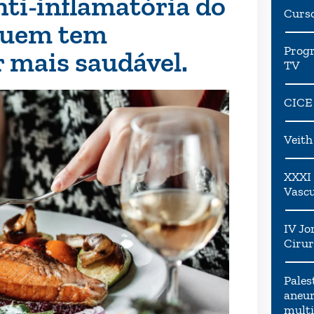
nti-inflamatória do
Curs
 quem tem
Progr
 mais saudável.
TV
CICE
Veit
XXXI 
Vascu
IV Jo
Cirur
Pales
aneur
multi