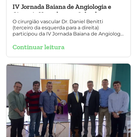
IV Jornada Baiana de Angiologia e
Cirurgia Vascular, em Salvador
O cirurgião vascular Dr. Daniel Benitti
(terceiro da esquerda para a direita)
participou da IV Jornada Baiana de Angiologia
e Cirurgia Vascular, em Salvador, nos dias 28 e
Continuar leitura
29 de outubro. Na foto também está
presente o Dr. Mauricio Aquino, presidente da
SBACV (Sociedade Brasileira de Angiologia e
de Cirurgia Vascular) Bahia.