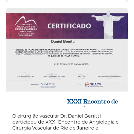
XXXI Encontro de
Angiologia e
Cirurgia Vascular
O cirurgião vascular Dr. Daniel Benitti
participou do XXXI Encontro de Angiologia e
do Rio de Janeiro
Cirurgia Vascular do Rio de Janeiro e
palestrou sobre a utilização da endoprótese