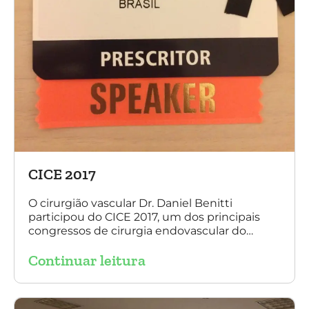
CICE 2017
O cirurgião vascular Dr. Daniel Benitti
participou do CICE 2017, um dos principais
congressos de cirurgia endovascular do
mundo. No evento ele apresentou uma aula
Continuar leitura
sobre a experiência brasileira no tratamento
de aneurismas com a endoprótese
multilayer. Mais de 200 pacientes operados
sem nenhum caso de paraplegia!