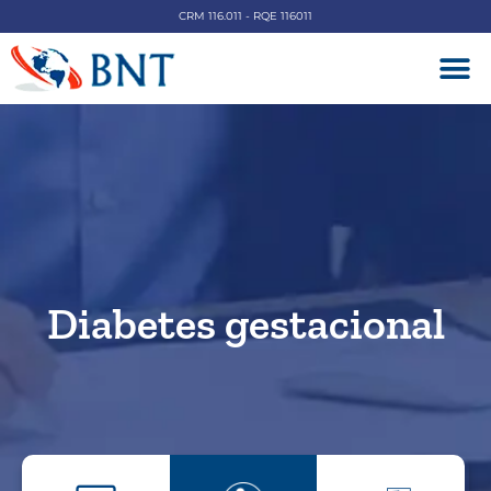
CRM 116.011 - RQE 116011
DOENÇAS V
Diabetes gestacional