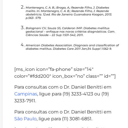
Montenegro, C. A. B.; Braga, A.; Rezende Filho, J. Diabetes
melito. In: Montenegro, C. A. B.; Rezende Filho, J. Rezende
obstetrícia. 12.ed. Rio de Janeiro: Guanabara Koogan, 2013.
p.563- 579.
Bolognani CV, Souza SS, Calderon IMP. Diabetes mellitus
gestacional – enfoque nos novos critérios diagnósticos. Com.
Ciências Saúde – 22 Sup 1:S31-S42, 2011.
American Diabetes Association. Diagnosis and classification of
diabetes mellitus. Diabetes Care 2011 Jan;34 Suppl 1:S62-9.
[ms_icon icon=”fa-phone” size=”14″
color=”#fdd200″ icon_box=”no” class=”” id=””]
Para consultas com o Dr. Daniel Benitti em
Campinas
, ligue para (19) 3233-4123 ou (19)
3233-7911.
Para consultas com o Dr. Daniel Benitti em
São Paulo
, ligue para (11) 3081-6851.