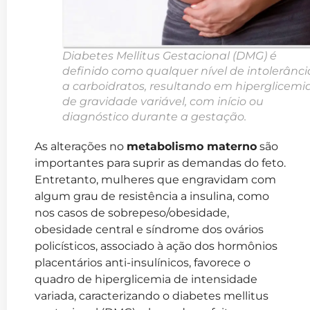
Diabetes Mellitus Gestacional (DMG) é
definido como qualquer nível de intolerânci
a carboidratos, resultando em hiperglicemi
de gravidade variável, com início ou
diagnóstico durante a gestação.
As alterações no
metabolismo materno
são
importantes para suprir as demandas do feto.
Entretanto, mulheres que engravidam com
algum grau de resistência a insulina, como
nos casos de sobrepeso/obesidade,
obesidade central e síndrome dos ovários
policísticos, associado à ação dos hormônios
placentários anti-insulínicos, favorece o
quadro de hiperglicemia de intensidade
variada, caracterizando o diabetes mellitus