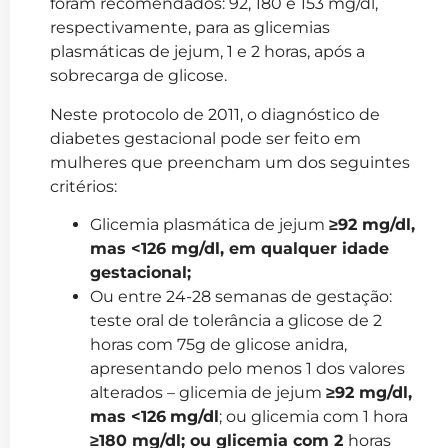
foram recomendados: 92, 180 e 153 mg/dl,
respectivamente, para as glicemias
plasmáticas de jejum, 1 e 2 horas, após a
sobrecarga de glicose.
Neste protocolo de 2011, o diagnóstico de
diabetes gestacional pode ser feito em
mulheres que preencham um dos seguintes
critérios:
Glicemia plasmática de jejum
≥92 mg/dl,
mas <126 mg/dl, em qualquer idade
gestacional;
Ou entre 24-28 semanas de gestação:
teste oral de tolerância a glicose de 2
horas com 75g de glicose anidra,
apresentando pelo menos 1 dos valores
alterados – glicemia de jejum
≥92 mg/dl,
mas <126
mg/dl
; ou glicemia com 1 hora
≥180 mg/dl; ou glicemia com 2
horas