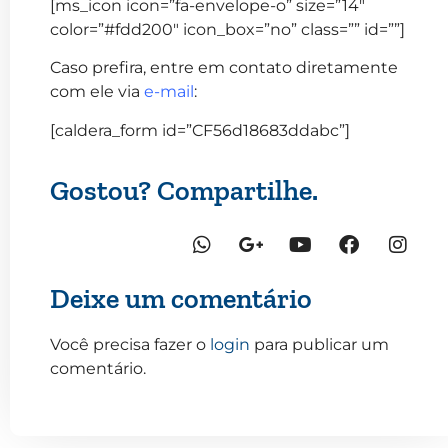
[ms_icon icon=”fa-envelope-o” size=”14″
color=”#fdd200″ icon_box=”no” class=”” id=””]
Caso prefira, entre em contato diretamente
com ele via
e-mail
:
[caldera_form id=”CF56d18683ddabc”]
Gostou? Compartilhe.
Deixe um comentário
Você precisa fazer o
login
para publicar um
comentário.