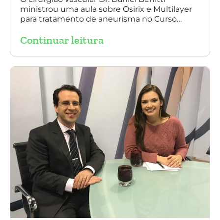
ministrou uma aula sobre Osirix e Multilayer
para tratamento de aneurisma no Curso
IAPACE no último sábado (25 de março de
Continuar leitura
2017). Agradecemos a todos os participantes
e, principalmente, ao nosso grande amigo Dr.
Sergio Belczak pelo convite!