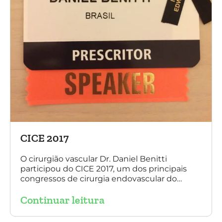
CICE 2017
O cirurgião vascular Dr. Daniel Benitti
participou do CICE 2017, um dos principais
congressos de cirurgia endovascular do
mundo. No evento ele apresentou uma aula
Continuar leitura
sobre a experiência brasileira no tratamento
de aneurismas com a endoprótese
multilayer. Mais de 200 pacientes operados