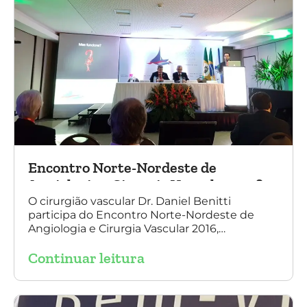
Encontro Norte-Nordeste de
Angiologia e Cirurgia Vascular 2016
O cirurgião vascular Dr. Daniel Benitti
participa do Encontro Norte-Nordeste de
Angiologia e Cirurgia Vascular 2016,
palestrando sobre o tratamento de
Continuar leitura
aneurisma da Aorta.