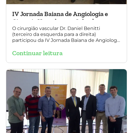
IV Jornada Baiana de Angiologia e
Cirurgia Vascular, em Salvador
O cirurgião vascular Dr. Daniel Benitti
(terceiro da esquerda para a direita)
participou da IV Jornada Baiana de Angiologia
e Cirurgia Vascular, em Salvador, nos dias 28 e
Continuar leitura
29 de outubro. Na foto também está
presente o Dr. Mauricio Aquino, presidente da
SBACV (Sociedade Brasileira de Angiologia e
de Cirurgia Vascular) Bahia.