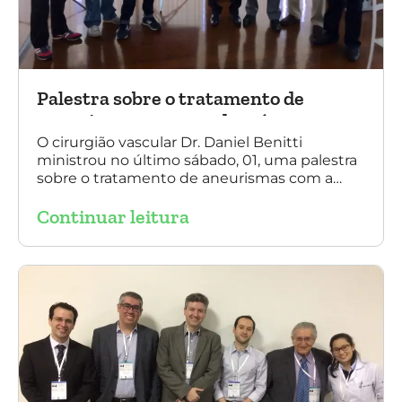
Palestra sobre o tratamento de
aneurismas com a endoprótese
multilayer, em Porto Alegre
O cirurgião vascular Dr. Daniel Benitti
ministrou no último sábado, 01, uma palestra
sobre o tratamento de aneurismas com a
endoprótese multilayer, em Porto Alegre. Na
Continuar leitura
foto, Dr. Daniel Benitti (ao centro) com os
diretores da Sociedade Brasileira de
Angiologia e Cirurgia Vascular do Rio Grande
do Sul.