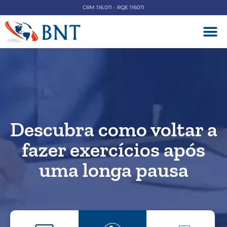
CRM 116.011 - RQE 116011
DOENÇAS V
Descubra como voltar a
fazer exercícios após
uma longa pausa