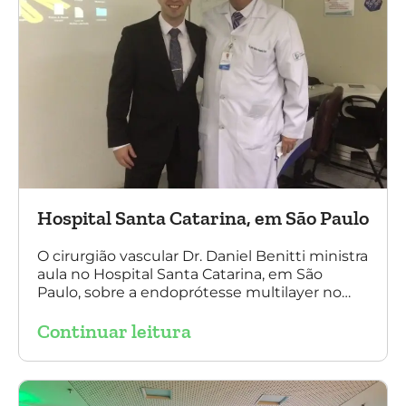
Hospital Santa Catarina, em São Paulo
O cirurgião vascular Dr. Daniel Benitti ministra
aula no Hospital Santa Catarina, em São
Paulo, sobre a endoprótesse multilayer no
tratamento de aneurismas, mostrando a
Continuar leitura
experiência nacional e mundial com esta
tecnologia disruptiva. (na foto: à esquerda Dr.
Daniel Benitti e à direita Dr. Carlos Alberto
Fernandes Costa)