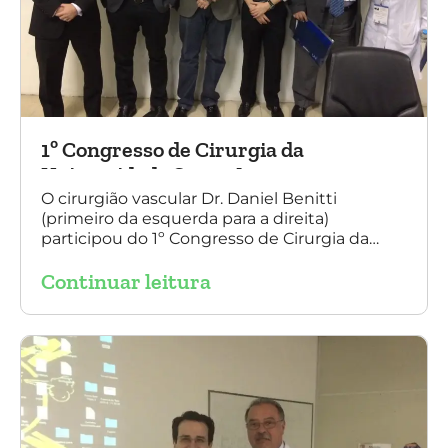
1º Congresso de Cirurgia da
Universidade Santo Amaro
O cirurgião vascular Dr. Daniel Benitti
(primeiro da esquerda para a direita)
participou do 1º Congresso de Cirurgia da
Universidade Santo Amaro, discutindo casos
Continuar leitura
de cirurgia endovascular. O evento também
contou com a presença do Dr. Alexandre
Amato e do Dr. Adnam Neser.