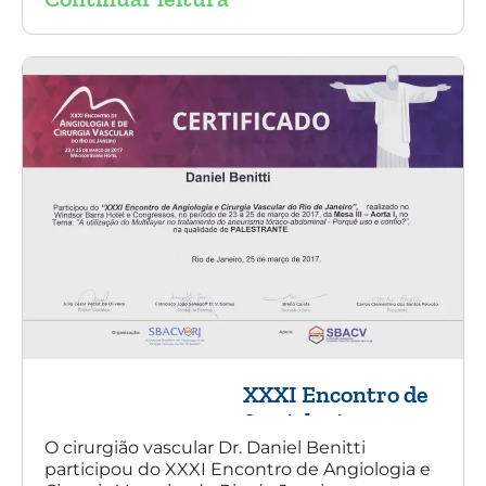
XXXI Encontro de
Angiologia e
Cirurgia Vascular
O cirurgião vascular Dr. Daniel Benitti
participou do XXXI Encontro de Angiologia e
do Rio de Janeiro