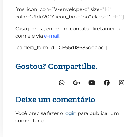
[ms_icon icon=”fa-envelope-o” size=”14″
color=”#fdd200″ icon_box=”no” class=”” id=””]
Caso prefira, entre em contato diretamente
com ele via
e-mail
:
[caldera_form id=”CF56d18683ddabc”]
Gostou? Compartilhe.
Deixe um comentário
Você precisa fazer o
login
para publicar um
comentário.