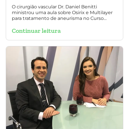
O cirurgião vascular Dr. Daniel Benitti
ministrou uma aula sobre Osirix e Multilayer
para tratamento de aneurisma no Curso
IAPACE no último sábado (25 de março de
Continuar leitura
2017). Agradecemos a todos os participantes
e, principalmente, ao nosso grande amigo Dr.
Sergio Belczak pelo convite!