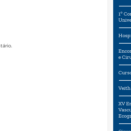
1º Co
Univ
Hospi
ário.
Encon
e Cir
Curso
Veith
XV En
Vascu
Ecogr