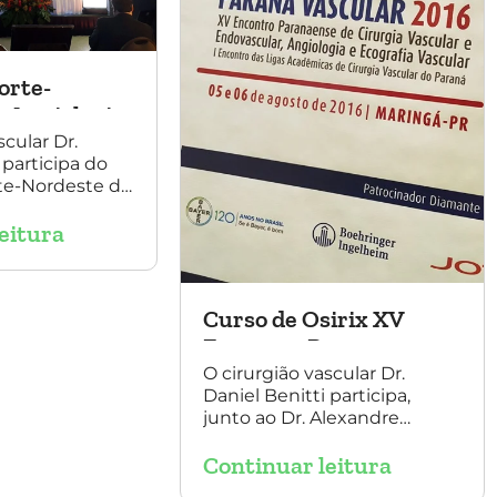
orte-
 Angiologia
Vascular
scular Dr.
 participa do
te-Nordeste de
irurgia
eitura
 palestrando
mento de
Aorta.
Curso de Osirix XV
Encontro Paranaense
O cirurgião vascular Dr.
Daniel Benitti participa,
junto ao Dr. Alexandre
Amato, do XV Encontro
Continuar leitura
Paranaense de Cirurgia
Vascular e Endovascular,