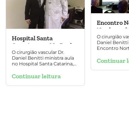
Encontro N
Nordeste de
e Cirurgia 
O cirurgião va
Hospital Santa
Daniel Benitti
2016
Catarina, em São Paulo
Encontro Nor
O cirurgião vascular Dr.
Angiologia e C
Daniel Benitti ministra aula
Continuar l
Vascular 2016,
no Hospital Santa Catarina,
sobre o trata
em São Paulo, sobre a
aneurisma da 
Continuar leitura
endoprótesse multilayer no
tratamento de aneurismas,
mostrando a experiência
nacional e mundial com esta
tecnologia disruptiva. (na
foto: à esquerda Dr. Daniel
Benitti e à direita Dr. Carlos
Alberto Fernandes Costa)