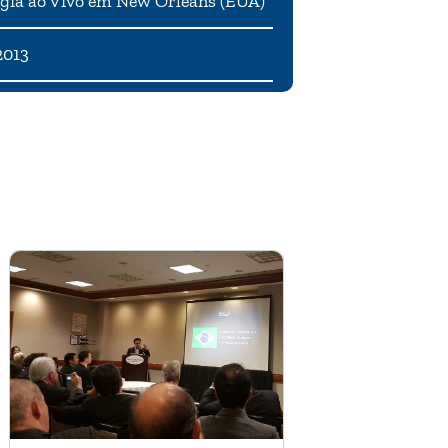
gia ao Vivo em New Orleans (EUA)
2013