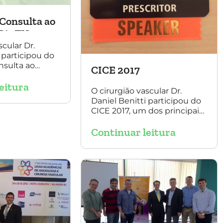
Consulta ao
Rit TV
scular Dr.
 participou do
nsulta ao
CICE 2017
t TV, com a
eitura
ise Luque.
O cirurgião vascular Dr.
Daniel Benitti participou do
CICE 2017, um dos principais
congressos de cirurgia
Continuar leitura
endovascular do mundo. No
evento ele apresentou uma
aula sobre a experiência
brasileira no tratamento de
aneurismas com a
endoprótese multilayer. Mais
de 200 pacientes operados
sem nenhum caso de
paraplegia!