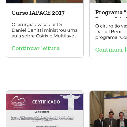
Programa “
Curso IAPACE 2017
Doutor” da 
O cirurgião vascular Dr.
O cirurgião va
Daniel Benitti ministrou uma
Daniel Benitti
aula sobre Osirix e Multilayer
programa “Co
para tratamento de
Doutor” da Ri
Continuar leitura
aneurisma no Curso IAPACE
Continuar l
jornalista Den
no último sábado (25 de
março de 2017).
Agradecemos a todos os
participantes e,
principalmente, ao nosso
grande amigo Dr. Sergio
Belczak pelo convite!