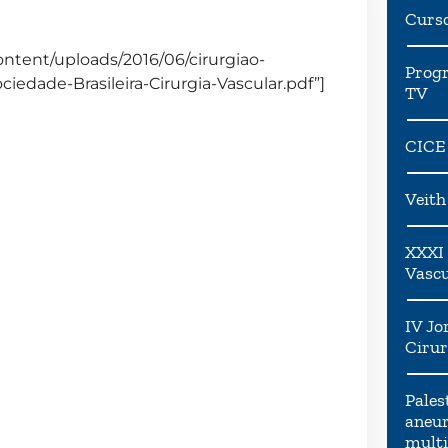
Curs
ntent/uploads/2016/06/cirurgiao-
Progr
ciedade-Brasileira-Cirurgia-Vascular.pdf”]
TV
CICE
Veit
XXXI 
Vascu
IV Jo
Cirur
Pales
aneur
multi