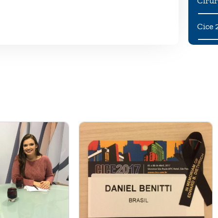
Cirur
Cice 