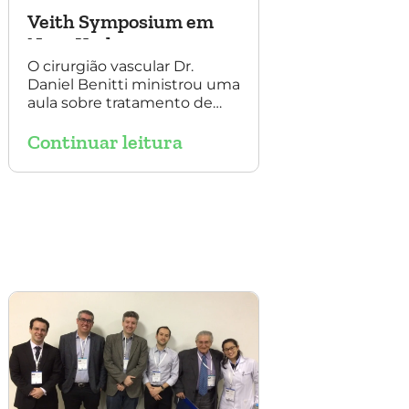
Veith Symposium em
Nova York
O cirurgião vascular Dr.
Daniel Benitti ministrou uma
aula sobre tratamento de
aneurisma com multilayer
Continuar leitura
no Veith Symposium em
Nova York.