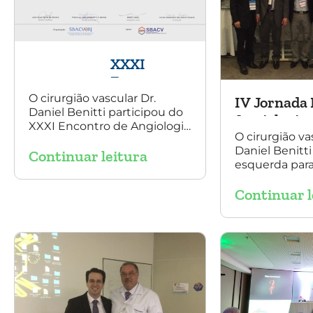
XXXI
Encontro
de
O cirurgião vascular Dr.
IV Jornada 
Daniel Benitti participou do
Angiologia
Angiologia 
XXXI Encontro de Angiologia
e Cirurgia
Vascular, e
O cirurgião va
e Cirurgia Vascular do Rio de
Vascular do
Daniel Benitti
Continuar leitura
Janeiro e palestrou sobre a
esquerda para 
Rio de
utilização da endoprótese
participou da
multilayer no tratamento de
Janeiro
Continuar l
Baiana de Ang
aneurisma tóraco-
Cirurgia Vascu
abdominal.
Salvador, nos 
outubro. Na 
está presente 
Aquino, presi
SBACV (Socied
de Angiologia 
Vascular) Bahi