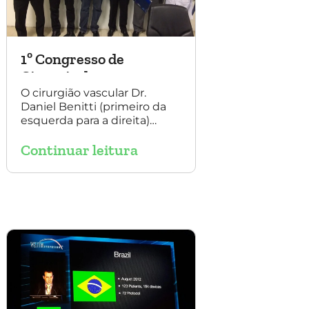
1º Congresso de
Cirurgia da
Universidade Santo
O cirurgião vascular Dr.
Daniel Benitti (primeiro da
Amaro
esquerda para a direita)
participou do 1º Congresso
Continuar leitura
de Cirurgia da Universidade
Santo Amaro, discutindo
casos de cirurgia
endovascular. O evento
também contou com a
presença do Dr. Alexandre
Amato e do Dr. Adnam
Neser.