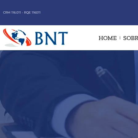
CRM 116.011 - RQE 116011
HOME
SOBR