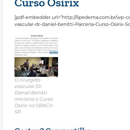
Curso Osirix
[pdf-embedder url=”http://lipedema.com.br/wp-co
vascular-dr-daniel-benitti-Parceria-Curso-Osirix-So
O cirurgião
vascular Dr.
Daniel Benitti
ministra o Curso
Osirix na SBACV-
SP.