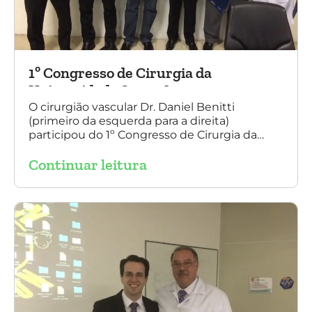
1º Congresso de Cirurgia da
Universidade Santo Amaro
O cirurgião vascular Dr. Daniel Benitti
(primeiro da esquerda para a direita)
participou do 1º Congresso de Cirurgia da
Universidade Santo Amaro, discutindo casos
Continuar leitura
de cirurgia endovascular. O evento também
contou com a presença do Dr. Alexandre
Amato e do Dr. Adnam Neser.