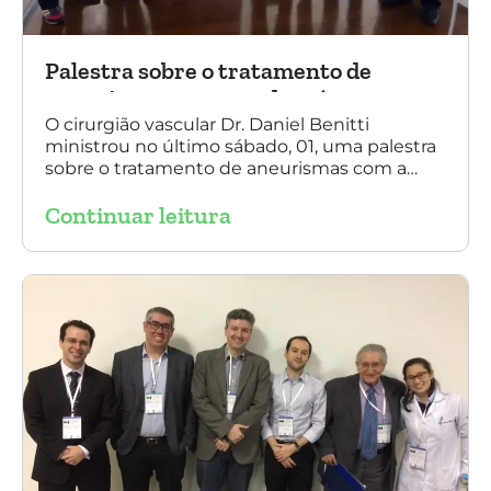
Palestra sobre o tratamento de
aneurismas com a endoprótese
multilayer, em Porto Alegre
O cirurgião vascular Dr. Daniel Benitti
ministrou no último sábado, 01, uma palestra
sobre o tratamento de aneurismas com a
endoprótese multilayer, em Porto Alegre. Na
Continuar leitura
foto, Dr. Daniel Benitti (ao centro) com os
diretores da Sociedade Brasileira de
Angiologia e Cirurgia Vascular do Rio Grande
do Sul.