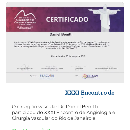
XXXI Encontro de
Angiologia e
Cirurgia Vascular
O cirurgião vascular Dr. Daniel Benitti
participou do XXXI Encontro de Angiologia e
do Rio de Janeiro
Cirurgia Vascular do Rio de Janeiro e
palestrou sobre a utilização da endoprótese
multilayer no tratamento de aneurisma