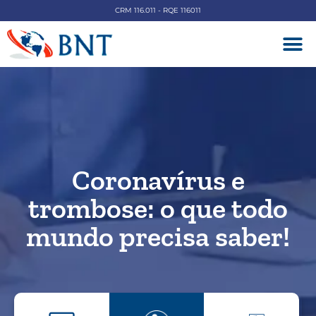
CRM 116.011 - RQE 116011
DOENÇAS V
Coronavírus e
trombose: o que todo
mundo precisa saber!