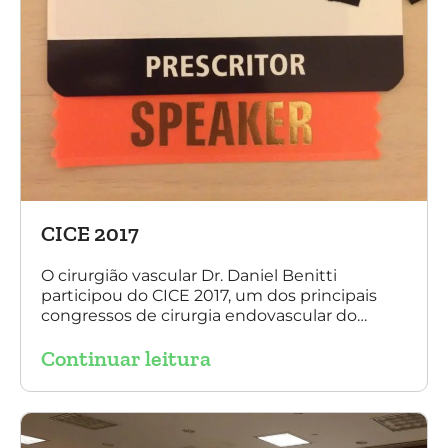
CICE 2017
O cirurgião vascular Dr. Daniel Benitti
participou do CICE 2017, um dos principais
congressos de cirurgia endovascular do
mundo. No evento ele apresentou uma aula
Continuar leitura
sobre a experiência brasileira no tratamento
de aneurismas com a endoprótese
multilayer. Mais de 200 pacientes operados
sem nenhum caso de paraplegia!