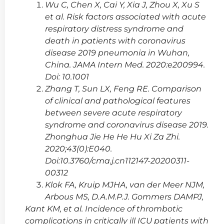
Wu C, Chen X, Cai Y, Xia J, Zhou X, Xu S
et al. Risk factors associated with acute
respiratory distress syndrome and
death in patients with coronavirus
disease 2019 pneumonia in Wuhan,
China. JAMA Intern Med. 2020:e200994.
Doi: 10.1001
Zhang T, Sun LX, Feng RE. Comparison
of clinical and pathological features
between severe acute respiratory
syndrome and coronavirus disease 2019.
Zhonghua Jie He He Hu Xi Za Zhi.
2020;43(0):E040.
Doi:10.3760/cma.j.cn112147-20200311-
00312
Klok FA, Kruip MJHA, van der Meer NJM,
Arbous MS, D.A.M.P.J. Gommers DAMPJ,
Kant KM, et al. Incidence of thrombotic
complications in critically ill ICU patients with