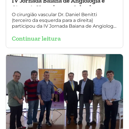
IV Jornada Baiana de Angiologia e
Cirurgia Vascular, em Salvador
O cirurgião vascular Dr. Daniel Benitti
(terceiro da esquerda para a direita)
participou da IV Jornada Baiana de Angiologia
e Cirurgia Vascular, em Salvador, nos dias 28 e
Continuar leitura
29 de outubro. Na foto também está
presente o Dr. Mauricio Aquino, presidente da
SBACV (Sociedade Brasileira de Angiologia e
de Cirurgia Vascular) Bahia.