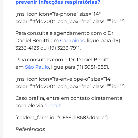
prevenir infecções respiratórias?
[ms_icon icon=”fa-phone” size=”14″
color=”#fdd200″ icon_box=”no” class=”” id=””]
Para consulta e agendamento com o Dr.
Daniel Benitti em
Campinas
, ligue para (19)
3233-4123 ou (19) 3233-7911.
Para consultas com o Dr. Daniel Benitti
em
São Paulo
, ligue para (11) 3081-6851.
[ms_icon icon=”fa-envelope-o” size=”14″
color=”#fdd200″ icon_box=”no” class=”” id=””]
Caso prefira, entre em contato diretamente
com ele via
e-mail
:
[caldera_form id=”CF56d18683ddabc”]
Referências