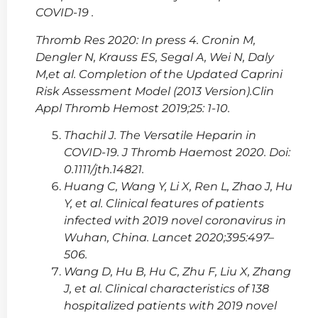
COVID-19 .
Thromb Res 2020: In press 4. Cronin M,
Dengler N, Krauss ES, Segal A, Wei N, Daly
M,et al. Completion of the Updated Caprini
Risk Assessment Model (2013 Version).Clin
Appl Thromb Hemost 2019;25: 1-10.
Thachil J. The Versatile Heparin in
COVID-19. J Thromb Haemost 2020. Doi:
0.1111/jth.14821.
Huang C, Wang Y, Li X, Ren L, Zhao J, Hu
Y, et al. Clinical features of patients
infected with 2019 novel coronavirus in
Wuhan, China. Lancet 2020;395:497–
506.
Wang D, Hu B, Hu C, Zhu F, Liu X, Zhang
J, et al. Clinical characteristics of 138
hospitalized patients with 2019 novel