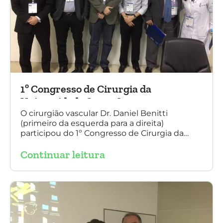
1º Congresso de Cirurgia da
Universidade Santo Amaro
O cirurgião vascular Dr. Daniel Benitti
(primeiro da esquerda para a direita)
participou do 1º Congresso de Cirurgia da
Universidade Santo Amaro, discutindo casos
Continuar leitura
de cirurgia endovascular. O evento também
contou com a presença do Dr. Alexandre
Amato e do Dr. Adnam Neser.