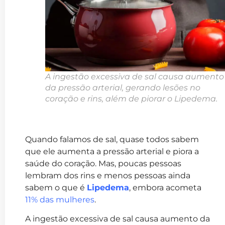
A ingestão excessiva de sal causa aumento
da pressão arterial, gerando lesões no
coração e rins, além de piorar o Lipedema.
Quando falamos de sal, quase todos sabem
que ele aumenta a pressão arterial e piora a
saúde do coração. Mas, poucas pessoas
lembram dos rins e menos pessoas ainda
sabem o que é
Lipedema
, embora acometa
11% das mulheres
.
A ingestão excessiva de sal causa aumento da