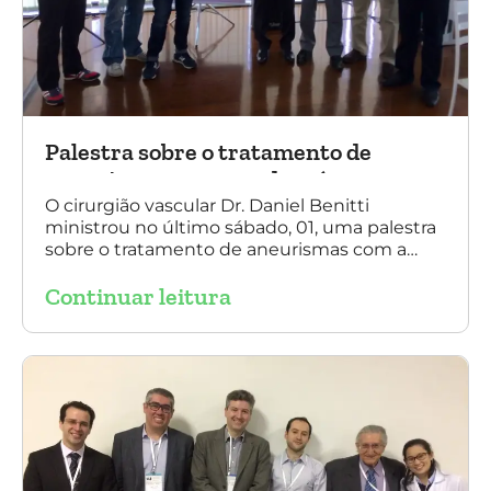
Palestra sobre o tratamento de
aneurismas com a endoprótese
multilayer, em Porto Alegre
O cirurgião vascular Dr. Daniel Benitti
ministrou no último sábado, 01, uma palestra
sobre o tratamento de aneurismas com a
endoprótese multilayer, em Porto Alegre. Na
Continuar leitura
foto, Dr. Daniel Benitti (ao centro) com os
diretores da Sociedade Brasileira de
Angiologia e Cirurgia Vascular do Rio Grande
do Sul.