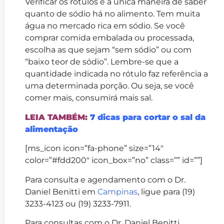
Verificar os rótulos é a única maneira de saber
quanto de sódio há no alimento. Tem muita
água no mercado rica em sódio. Se você
comprar comida embalada ou processada,
escolha as que sejam “sem sódio” ou com
“baixo teor de sódio”. Lembre-se que a
quantidade indicada no rótulo faz referência a
uma determinada porção. Ou seja, se você
comer mais, consumirá mais sal.
LEIA TAMBÉM:
7 dicas para cortar o sal da
alimentação
[ms_icon icon=”fa-phone” size=”14″
color=”#fdd200″ icon_box=”no” class=”” id=””]
Para consulta e agendamento com o Dr.
Daniel Benitti em
Campinas
, ligue para (19)
3233-4123 ou (19) 3233-7911.
Para consultas com o Dr. Daniel Benitti