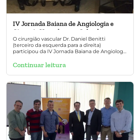
IV Jornada Baiana de Angiologia e
Cirurgia Vascular, em Salvador
O cirurgião vascular Dr. Daniel Benitti
(terceiro da esquerda para a direita)
participou da IV Jornada Baiana de Angiologia
e Cirurgia Vascular, em Salvador, nos dias 28 e
Continuar leitura
29 de outubro. Na foto também está
presente o Dr. Mauricio Aquino, presidente da
SBACV (Sociedade Brasileira de Angiologia e
de Cirurgia Vascular) Bahia.