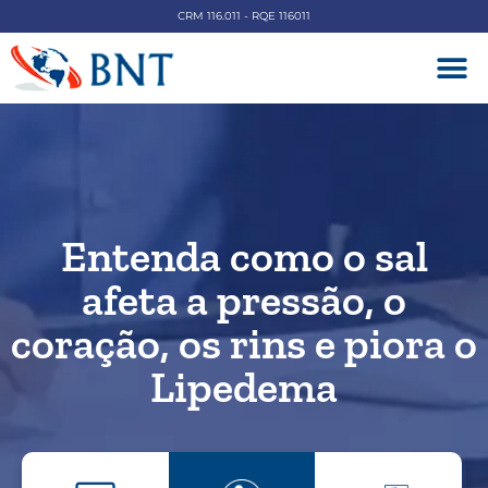
CRM 116.011 - RQE 116011
DOENÇAS V
Entenda como o sal
afeta a pressão, o
coração, os rins e piora o
Lipedema