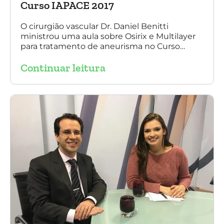
Curso IAPACE 2017
O cirurgião vascular Dr. Daniel Benitti
ministrou uma aula sobre Osirix e Multilayer
para tratamento de aneurisma no Curso
IAPACE no último sábado (25 de março de
Continuar leitura
2017). Agradecemos a todos os participantes
e, principalmente, ao nosso grande amigo Dr.
Sergio Belczak pelo convite!