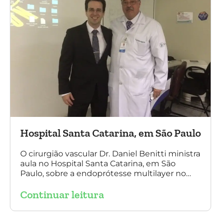
Hospital Santa Catarina, em São Paulo
O cirurgião vascular Dr. Daniel Benitti ministra
aula no Hospital Santa Catarina, em São
Paulo, sobre a endoprótesse multilayer no
tratamento de aneurismas, mostrando a
Continuar leitura
experiência nacional e mundial com esta
tecnologia disruptiva. (na foto: à esquerda Dr.
Daniel Benitti e à direita Dr. Carlos Alberto