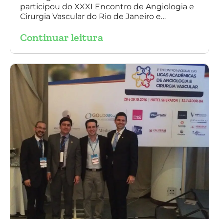
participou do XXXI Encontro de Angiologia e
do Rio de Janeiro
Cirurgia Vascular do Rio de Janeiro e
palestrou sobre a utilização da endoprótese
Continuar leitura
multilayer no tratamento de aneurisma
tóraco-abdominal.