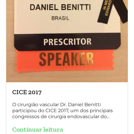
CICE 2017
O cirurgião vascular Dr. Daniel Benitti
participou do CICE 2017, um dos principais
congressos de cirurgia endovascular do
mundo. No evento ele apresentou uma aula
Continuar leitura
sobre a experiência brasileira no tratamento