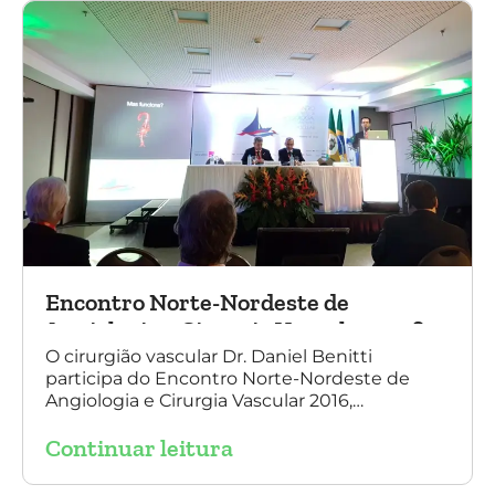
Fernandes Costa)
Encontro Norte-Nordeste de
Angiologia e Cirurgia Vascular 2016
O cirurgião vascular Dr. Daniel Benitti
participa do Encontro Norte-Nordeste de
Angiologia e Cirurgia Vascular 2016,
palestrando sobre o tratamento de
Continuar leitura
aneurisma da Aorta.