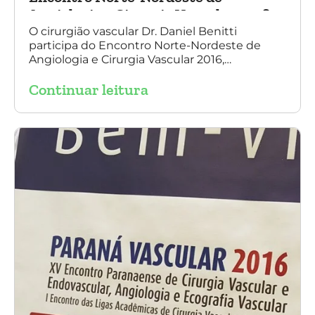
Angiologia e Cirurgia Vascular 2016
O cirurgião vascular Dr. Daniel Benitti
participa do Encontro Norte-Nordeste de
Angiologia e Cirurgia Vascular 2016,
palestrando sobre o tratamento de
Continuar leitura
aneurisma da Aorta.