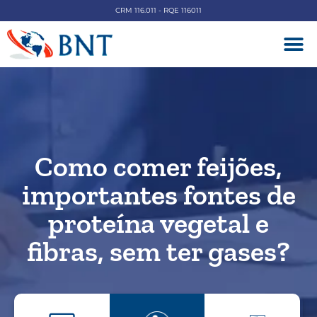
CRM 116.011 - RQE 116011
DOENÇAS V
Como comer feijões,
importantes fontes de
proteína vegetal e
fibras, sem ter gases?