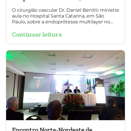
O cirurgião vascular Dr. Daniel Benitti ministra
aula no Hospital Santa Catarina, em São
Paulo, sobre a endoprótesse multilayer no
tratamento de aneurismas, mostrando a
Continuar leitura
experiência nacional e mundial com esta
tecnologia disruptiva. (na foto: à esquerda Dr.
Daniel Benitti e à direita Dr. Carlos Alberto
Fernandes Costa)
Encontro Norte-Nordeste de