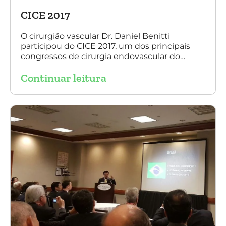
CICE 2017
O cirurgião vascular Dr. Daniel Benitti
participou do CICE 2017, um dos principais
congressos de cirurgia endovascular do
mundo. No evento ele apresentou uma aula
Continuar leitura
sobre a experiência brasileira no tratamento
de aneurismas com a endoprótese
multilayer. Mais de 200 pacientes operados
sem nenhum caso de paraplegia!