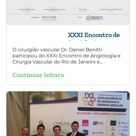
XXXI Encontro de
Angiologia e
Cirurgia Vascular
O cirurgião vascular Dr. Daniel Benitti
participou do XXXI Encontro de Angiologia e
do Rio de Janeiro
Cirurgia Vascular do Rio de Janeiro e
palestrou sobre a utilização da endoprótese
Continuar leitura
multilayer no tratamento de aneurisma
tóraco-abdominal.