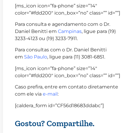
[ms_icon icon=”fa-phone” size=”14″
color=”#fdd200″ icon_box=”no” class=”” id=””]
Para consulta e agendamento com o Dr.
Daniel Benitti em
Campinas
, ligue para (19)
3233-4123 ou (19) 3233-7911.
Para consultas com o Dr. Daniel Benitti
em
São Paulo
, ligue para (11) 3081-6851.
[ms_icon icon=”fa-phone” size=”14″
color=”#fdd200″ icon_box=”no” class=”” id=””]
Caso prefira, entre em contato diretamente
com ele via
e-mail
:
[caldera_form id=”CF56d18683ddabc”]
Gostou? Compartilhe.