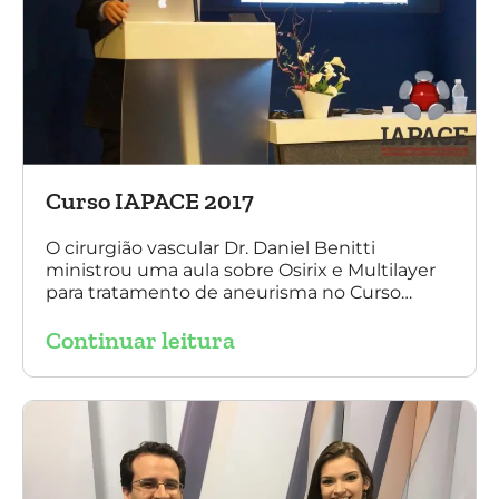
Curso IAPACE 2017
O cirurgião vascular Dr. Daniel Benitti
ministrou uma aula sobre Osirix e Multilayer
para tratamento de aneurisma no Curso
IAPACE no último sábado (25 de março de
Continuar leitura
2017). Agradecemos a todos os participantes
e, principalmente, ao nosso grande amigo Dr.
Sergio Belczak pelo convite!