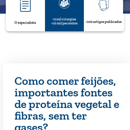
+2 mil cirurgias
+100 artigos publicados
O especialista
+10 mil pacientes
Como comer feijões,
importantes fontes
de proteína vegetal e
fibras, sem ter
gases?