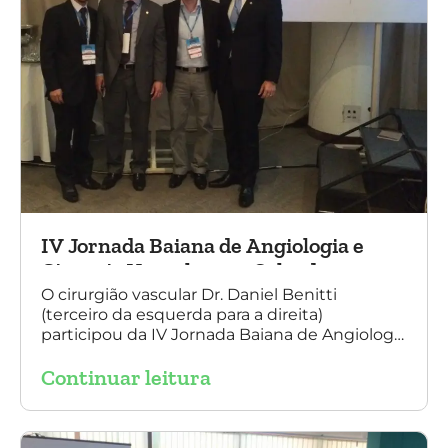
IV Jornada Baiana de Angiologia e
Cirurgia Vascular, em Salvador
O cirurgião vascular Dr. Daniel Benitti
(terceiro da esquerda para a direita)
participou da IV Jornada Baiana de Angiologia
e Cirurgia Vascular, em Salvador, nos dias 28 e
Continuar leitura
29 de outubro. Na foto também está
presente o Dr. Mauricio Aquino, presidente da
SBACV (Sociedade Brasileira de Angiologia e
de Cirurgia Vascular) Bahia.