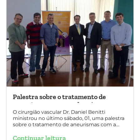
Palestra sobre o tratamento de
aneurismas com a endoprótese
multilayer, em Porto Alegre
O cirurgião vascular Dr. Daniel Benitti
ministrou no último sábado, 01, uma palestra
sobre o tratamento de aneurismas com a
endoprótese multilayer, em Porto Alegre. Na
Continuar leitura
foto, Dr. Daniel Benitti (ao centro) com os