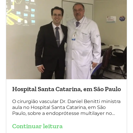
Hospital Santa Catarina, em São Paulo
O cirurgião vascular Dr. Daniel Benitti ministra
aula no Hospital Santa Catarina, em São
Paulo, sobre a endoprótesse multilayer no
tratamento de aneurismas, mostrando a
Continuar leitura
experiência nacional e mundial com esta
tecnologia disruptiva. (na foto: à esquerda Dr.