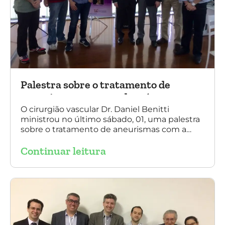
Palestra sobre o tratamento de
aneurismas com a endoprótese
multilayer, em Porto Alegre
O cirurgião vascular Dr. Daniel Benitti
ministrou no último sábado, 01, uma palestra
sobre o tratamento de aneurismas com a
endoprótese multilayer, em Porto Alegre. Na
Continuar leitura
foto, Dr. Daniel Benitti (ao centro) com os
diretores da Sociedade Brasileira de
Angiologia e Cirurgia Vascular do Rio Grande
do Sul.