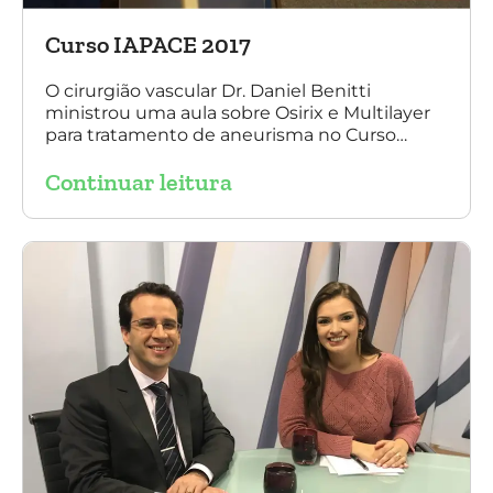
Curso IAPACE 2017
O cirurgião vascular Dr. Daniel Benitti
ministrou uma aula sobre Osirix e Multilayer
para tratamento de aneurisma no Curso
IAPACE no último sábado (25 de março de
Continuar leitura
2017). Agradecemos a todos os participantes
e, principalmente, ao nosso grande amigo Dr.
Sergio Belczak pelo convite!