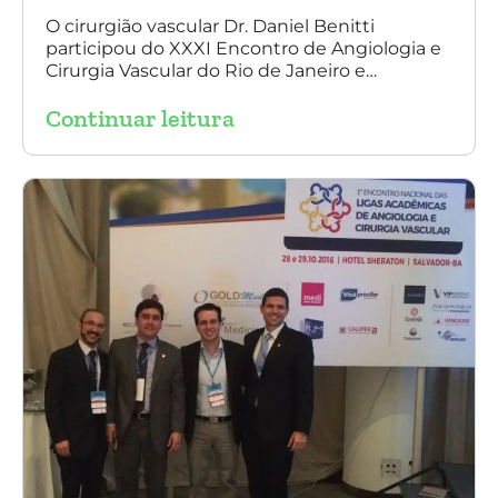
Cirurgia Vascular
O cirurgião vascular Dr. Daniel Benitti
participou do XXXI Encontro de Angiologia e
do Rio de Janeiro
Cirurgia Vascular do Rio de Janeiro e
palestrou sobre a utilização da endoprótese
Continuar leitura
multilayer no tratamento de aneurisma
tóraco-abdominal.