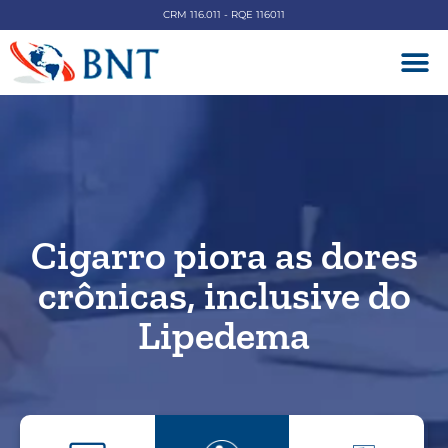
CRM 116.011 - RQE 116011
DOENÇAS V
Cigarro piora as dores
crônicas, inclusive do
Lipedema