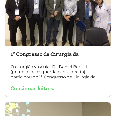
1º Congresso de Cirurgia da
Universidade Santo Amaro
O cirurgião vascular Dr. Daniel Benitti
(primeiro da esquerda para a direita)
participou do 1º Congresso de Cirurgia da
Universidade Santo Amaro, discutindo casos
Continuar leitura
de cirurgia endovascular. O evento também
contou com a presença do Dr. Alexandre
Amato e do Dr. Adnam Neser.