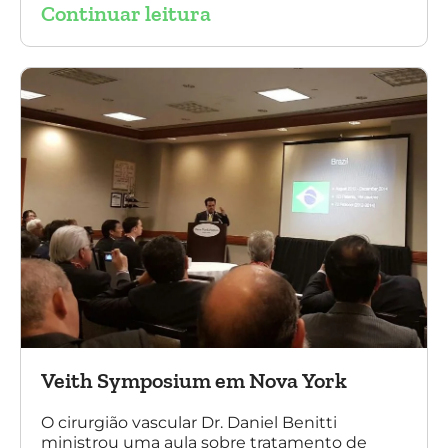
Continuar leitura
sobre a experiência brasileira no tratamento
de aneurismas com a endoprótese
multilayer. Mais de 200 pacientes operados
sem nenhum caso de paraplegia!
Veith Symposium em Nova York
O cirurgião vascular Dr. Daniel Benitti
ministrou uma aula sobre tratamento de