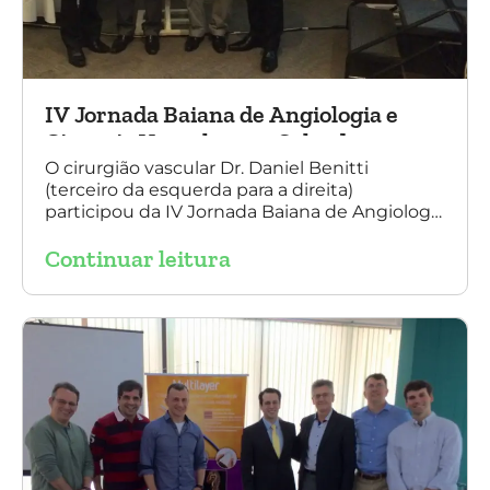
IV Jornada Baiana de Angiologia e
Cirurgia Vascular, em Salvador
O cirurgião vascular Dr. Daniel Benitti
(terceiro da esquerda para a direita)
participou da IV Jornada Baiana de Angiologia
e Cirurgia Vascular, em Salvador, nos dias 28 e
Continuar leitura
29 de outubro. Na foto também está
presente o Dr. Mauricio Aquino, presidente da
SBACV (Sociedade Brasileira de Angiologia e
de Cirurgia Vascular) Bahia.