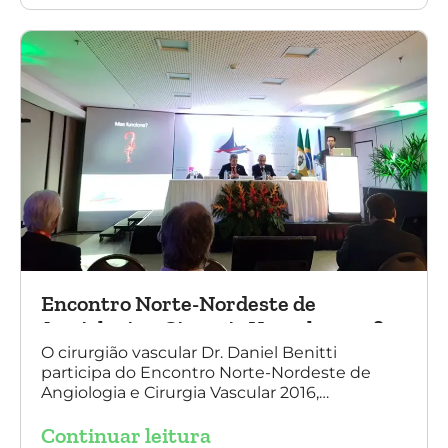
Daniel Benitti e à direita Dr. Carlos Alberto
Fernandes Costa)
Encontro Norte-Nordeste de
Angiologia e Cirurgia Vascular 2016
O cirurgião vascular Dr. Daniel Benitti
participa do Encontro Norte-Nordeste de
Angiologia e Cirurgia Vascular 2016,
palestrando sobre o tratamento de
Continuar leitura
aneurisma da Aorta.