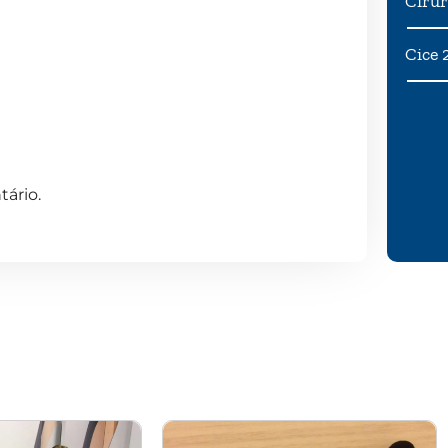
Cirur
Cice 
ário.