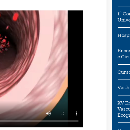
1º Co
Univ
Hospi
Encon
e Cir
Curso
Veith
XV En
Vascu
Ecogr