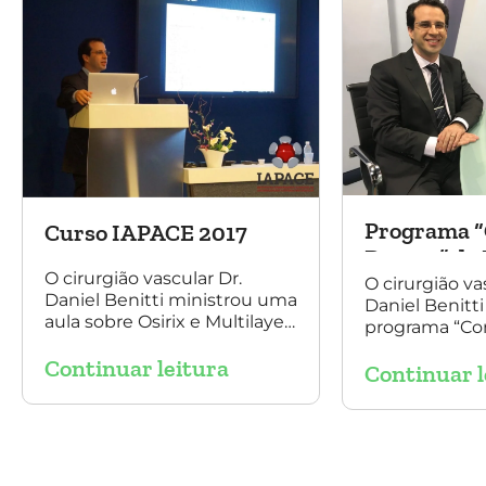
Programa “
Curso IAPACE 2017
Doutor” da 
O cirurgião vascular Dr.
O cirurgião va
Daniel Benitti ministrou uma
Daniel Benitti
aula sobre Osirix e Multilayer
programa “Co
para tratamento de
Doutor” da Ri
Continuar leitura
aneurisma no Curso IAPACE
Continuar l
jornalista Den
no último sábado (25 de
março de 2017).
Agradecemos a todos os
participantes e,
principalmente, ao nosso