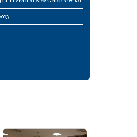
gia ao Vivo em New Orleans (EUA)
2013