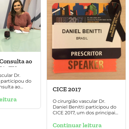
Consulta ao
Rit TV
scular Dr.
 participou do
nsulta ao
CICE 2017
t TV, com a
eitura
ise Luque.
O cirurgião vascular Dr.
Daniel Benitti participou do
CICE 2017, um dos principais
congressos de cirurgia
Continuar leitura
endovascular do mundo. No