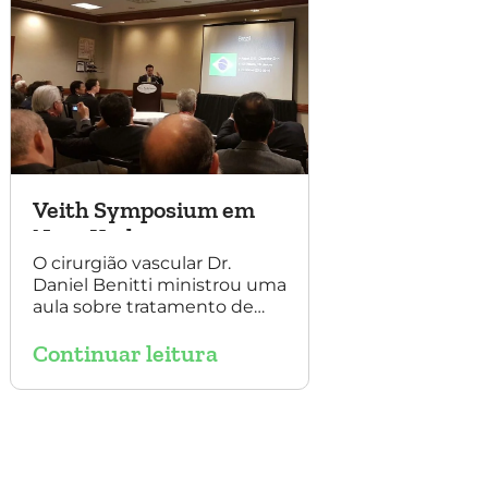
Veith Symposium em
Nova York
O cirurgião vascular Dr.
Daniel Benitti ministrou uma
aula sobre tratamento de
aneurisma com multilayer
Continuar leitura
no Veith Symposium em
Nova York.