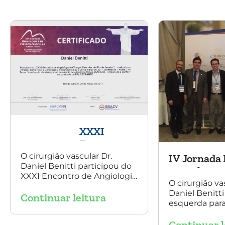
grande amigo Dr. Sergio
Belczak pelo convite!
XXXI
Encontro
de
O cirurgião vascular Dr.
IV Jornada 
Daniel Benitti participou do
Angiologia
Angiologia 
XXXI Encontro de Angiologia
e Cirurgia
Vascular, e
O cirurgião va
e Cirurgia Vascular do Rio de
Vascular do
Daniel Benitti
Continuar leitura
Janeiro e palestrou sobre a
esquerda para 
Rio de
utilização da endoprótese
participou da
multilayer no tratamento de
Janeiro
Continuar l
Baiana de Ang