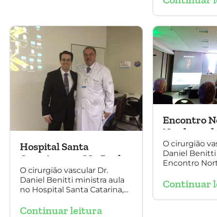
aneurisma tóraco-
Cirurgia Vascu
abdominal.
Salvador, nos 
outubro. Na 
está presente 
Aquino, presi
SBACV (Socied
de Angiologia 
Vascular) Bahi
Encontro N
Nordeste de
e Cirurgia 
O cirurgião va
Hospital Santa
Daniel Benitti
2016
Catarina, em São Paulo
Encontro Nor
O cirurgião vascular Dr.
Angiologia e C
Daniel Benitti ministra aula
Continuar l
Vascular 2016,
no Hospital Santa Catarina,
sobre o trata
em São Paulo, sobre a
aneurisma da 
Continuar leitura
endoprótesse multilayer no