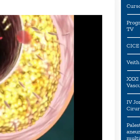
Curs
Progr
TV
CICE
Veit
XXXI 
Vascu
IV Jo
Cirur
Pales
aneur
multi