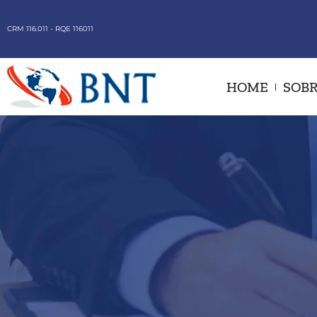
CRM 116.011 - RQE 116011
HOME
SOBR