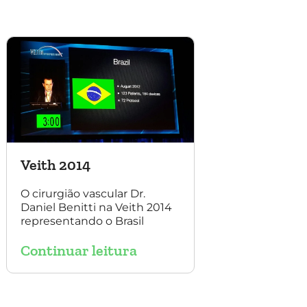
também contou com a
presença do Dr. Alexandre
Amato e do Dr. Adnam
Neser.
Veith 2014
O cirurgião vascular Dr.
Daniel Benitti na Veith 2014
representando o Brasil
Continuar leitura