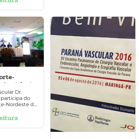
Daniel Benitti (ao centro)
lar, em
com os diretores da
dias 28 e 29 de
Sociedade Brasileira de
foto também
Angiologia e Cirurgia
o Dr. Mauricio
Vascular do Rio Grande do
dente da
Sul.
ade Brasileira
e de Cirurgia
a.
orte-
 Angiologia
Vascular
scular Dr.
 participa do
te-Nordeste de
irurgia
eitura
 palestrando
mento de
Aorta.