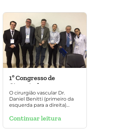
1º Congresso de
Cirurgia da
Universidade Santo
O cirurgião vascular Dr.
Daniel Benitti (primeiro da
Amaro
esquerda para a direita)
participou do 1º Congresso
Continuar leitura
de Cirurgia da Universidade
Santo Amaro, discutindo
casos de cirurgia
endovascular. O evento