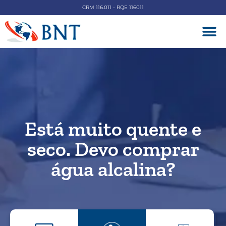
CRM 116.011 - RQE 116011
DOENÇAS V
Está muito quente e
seco. Devo comprar
água alcalina?