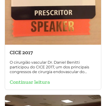
CICE 2017
O cirurgião vascular Dr. Daniel Benitti
participou do CICE 2017, um dos principais
congressos de cirurgia endovascular do
mundo. No evento ele apresentou uma aula
Continuar leitura
sobre a experiência brasileira no tratamento
de aneurismas com a endoprótese
multilayer. Mais de 200 pacientes operados
sem nenhum caso de paraplegia!