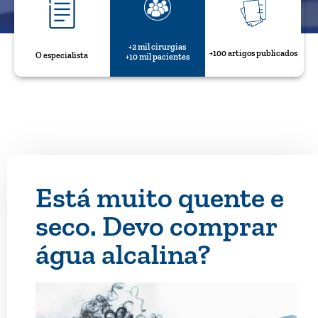
+2 mil cirurgias
+100 artigos publicados
O especialista
+10 mil pacientes
Está muito quente e
seco. Devo comprar
água alcalina?