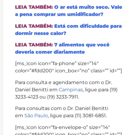
LEIA TAMBÉM:
O ar está muito seco. Vale
a pena comprar um umidificador?
LEIA TAMBÉM:
Está com dificuldade para
dormir nesse calor?
LEIA TAMBÉM:
7 alimentos que você
deveria comer diariamente
[ms_icon icon=”fa-phone” size=”14″
color=”#fdd200″ icon_box=”no” class=”” id=””]
Para consulta e agendamento com o Dr.
Daniel Benitti em
Campinas
, ligue para (19)
3233-4123 ou (19) 3233-7911.
Para consultas com o Dr. Daniel Benitti
em
São Paulo
, ligue para (11) 3081-6851.
[ms_icon icon=”fa-envelope-o” size=”14″
color=”#fdd200″ icon_box=”no” class=”” id=””]