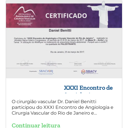
XXXI Encontro de
Angiologia e
Cirurgia Vascular
O cirurgião vascular Dr. Daniel Benitti
participou do XXXI Encontro de Angiologia e
do Rio de Janeiro
Cirurgia Vascular do Rio de Janeiro e
palestrou sobre a utilização da endoprótese
Continuar leitura
multilayer no tratamento de aneurisma