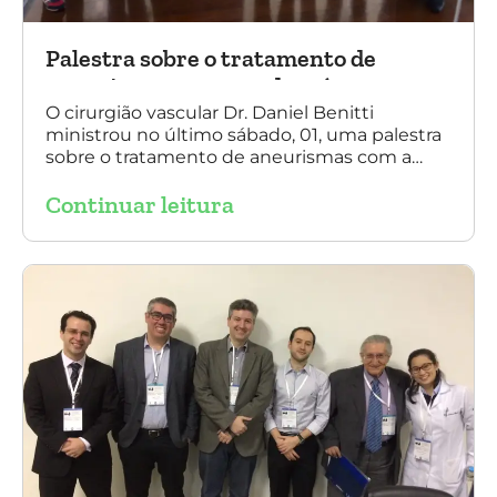
Palestra sobre o tratamento de
aneurismas com a endoprótese
multilayer, em Porto Alegre
O cirurgião vascular Dr. Daniel Benitti
ministrou no último sábado, 01, uma palestra
sobre o tratamento de aneurismas com a
endoprótese multilayer, em Porto Alegre. Na
Continuar leitura
foto, Dr. Daniel Benitti (ao centro) com os
diretores da Sociedade Brasileira de
Angiologia e Cirurgia Vascular do Rio Grande
do Sul.