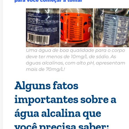
para você começar a tomar
Uma água de boa qualidade para o corpo
deve ter menos de 10mg/L de sódio. As
águas alcalinas, com alto pH, apresentam
mais de 70mg/L!
Alguns fatos
importantes sobre a
água alcalina que
você precisa saber: