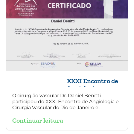
XXXI Encontro de
Angiologia e
Cirurgia Vascular
O cirurgião vascular Dr. Daniel Benitti
participou do XXXI Encontro de Angiologia e
do Rio de Janeiro
Cirurgia Vascular do Rio de Janeiro e
palestrou sobre a utilização da endoprótese
Continuar leitura
multilayer no tratamento de aneurisma
tóraco-abdominal.