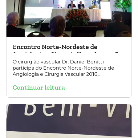
Encontro Norte-Nordeste de
Angiologia e Cirurgia Vascular 2016
O cirurgião vascular Dr. Daniel Benitti
participa do Encontro Norte-Nordeste de
Angiologia e Cirurgia Vascular 2016,
palestrando sobre o tratamento de
Continuar leitura
aneurisma da Aorta.