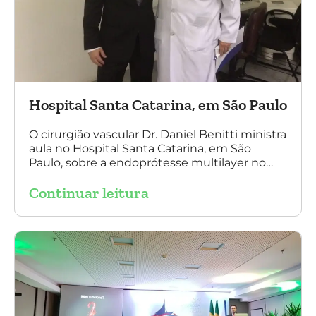
Hospital Santa Catarina, em São Paulo
O cirurgião vascular Dr. Daniel Benitti ministra
aula no Hospital Santa Catarina, em São
Paulo, sobre a endoprótesse multilayer no
tratamento de aneurismas, mostrando a
Continuar leitura
experiência nacional e mundial com esta
tecnologia disruptiva. (na foto: à esquerda Dr.
Daniel Benitti e à direita Dr. Carlos Alberto
Fernandes Costa)