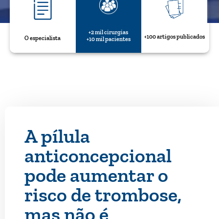
+2 mil cirurgias
+100 artigos publicados
O especialista
+10 mil pacientes
A pílula
anticoncepcional
pode aumentar o
risco de trombose,
mas não é