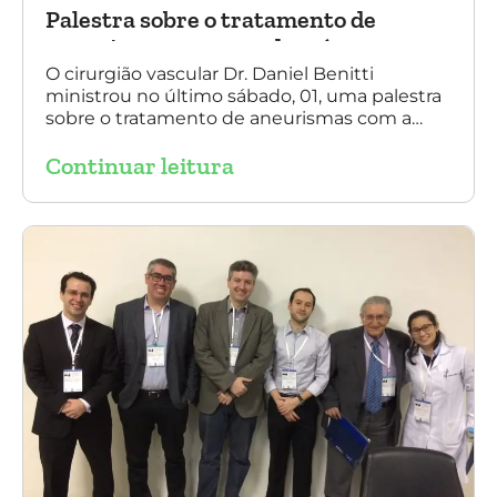
Palestra sobre o tratamento de
aneurismas com a endoprótese
multilayer, em Porto Alegre
O cirurgião vascular Dr. Daniel Benitti
ministrou no último sábado, 01, uma palestra
sobre o tratamento de aneurismas com a
endoprótese multilayer, em Porto Alegre. Na
Continuar leitura
foto, Dr. Daniel Benitti (ao centro) com os
diretores da Sociedade Brasileira de
Angiologia e Cirurgia Vascular do Rio Grande
do Sul.