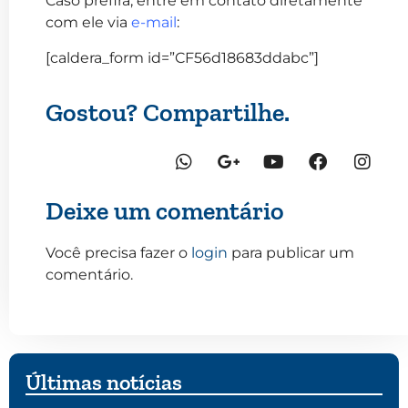
Caso prefira, entre em contato diretamente
com ele via
e-mail
:
[caldera_form id=”CF56d18683ddabc”]
Gostou? Compartilhe.
Deixe um comentário
Você precisa fazer o
login
para publicar um
comentário.
Últimas notícias