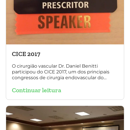
CICE 2017
O cirurgião vascular Dr. Daniel Benitti
participou do CICE 2017, um dos principais
congressos de cirurgia endovascular do
mundo. No evento ele apresentou uma aula
Continuar leitura
sobre a experiência brasileira no tratamento
de aneurismas com a endoprótese
multilayer. Mais de 200 pacientes operados
sem nenhum caso de paraplegia!