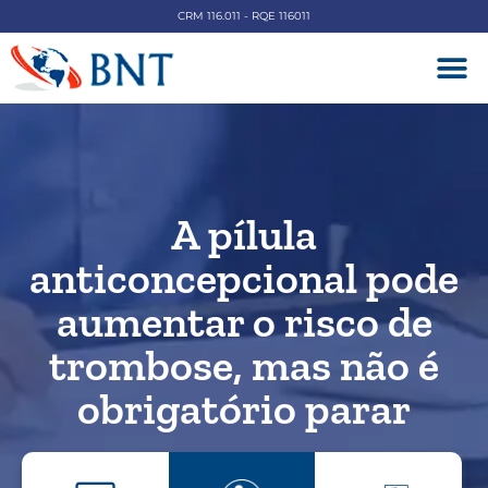
CRM 116.011 - RQE 116011
DOENÇAS V
A pílula
anticoncepcional pode
aumentar o risco de
trombose, mas não é
obrigatório parar