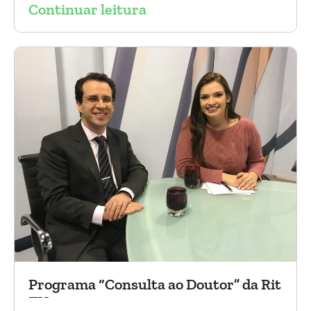
Continuar leitura
2017). Agradecemos a todos os participantes
e, principalmente, ao nosso grande amigo Dr.
Sergio Belczak pelo convite!
Programa “Consulta ao Doutor” da Rit
TV