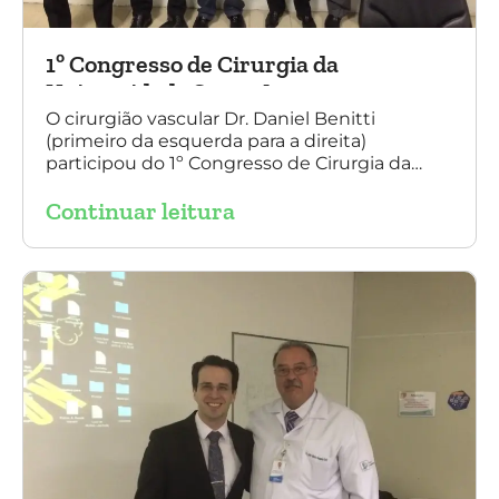
1º Congresso de Cirurgia da
Universidade Santo Amaro
O cirurgião vascular Dr. Daniel Benitti
(primeiro da esquerda para a direita)
participou do 1º Congresso de Cirurgia da
Universidade Santo Amaro, discutindo casos
Continuar leitura
de cirurgia endovascular. O evento também
contou com a presença do Dr. Alexandre
Amato e do Dr. Adnam Neser.