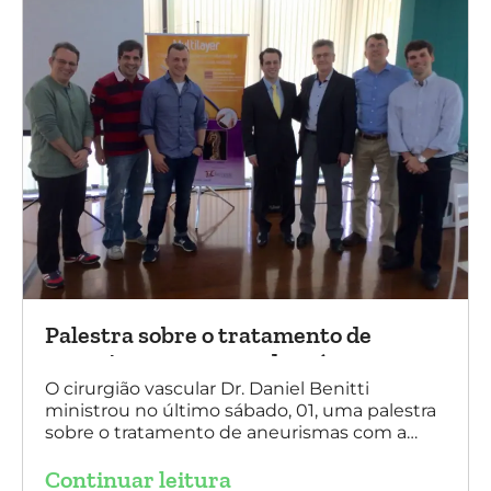
Palestra sobre o tratamento de
aneurismas com a endoprótese
multilayer, em Porto Alegre
O cirurgião vascular Dr. Daniel Benitti
ministrou no último sábado, 01, uma palestra
sobre o tratamento de aneurismas com a
endoprótese multilayer, em Porto Alegre. Na
Continuar leitura
foto, Dr. Daniel Benitti (ao centro) com os