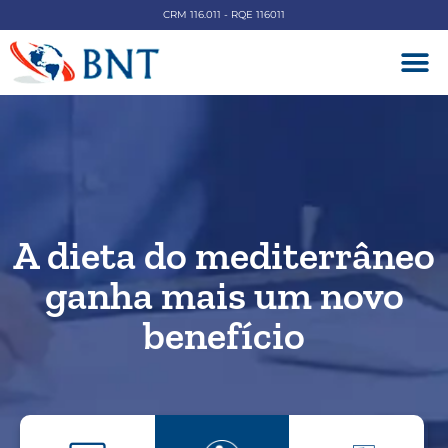
CRM 116.011 - RQE 116011
DOENÇAS V
A dieta do mediterrâneo
ganha mais um novo
benefício