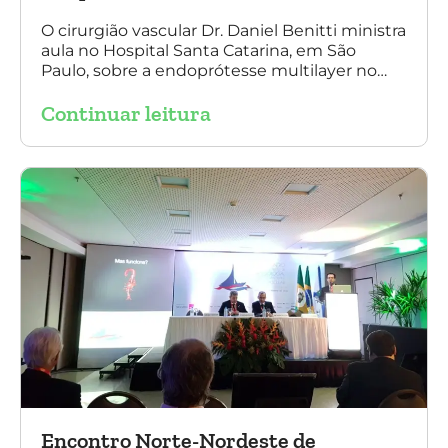
O cirurgião vascular Dr. Daniel Benitti ministra
aula no Hospital Santa Catarina, em São
Paulo, sobre a endoprótesse multilayer no
tratamento de aneurismas, mostrando a
Continuar leitura
experiência nacional e mundial com esta
tecnologia disruptiva. (na foto: à esquerda Dr.
Daniel Benitti e à direita Dr. Carlos Alberto
Fernandes Costa)
Encontro Norte-Nordeste de