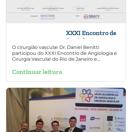
XXXI Encontro de
Angiologia e
Cirurgia Vascular
O cirurgião vascular Dr. Daniel Benitti
participou do XXXI Encontro de Angiologia e
do Rio de Janeiro
Cirurgia Vascular do Rio de Janeiro e
palestrou sobre a utilização da endoprótese
Continuar leitura
multilayer no tratamento de aneurisma
tóraco-abdominal.