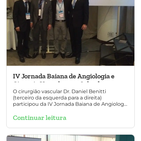
IV Jornada Baiana de Angiologia e
Cirurgia Vascular, em Salvador
O cirurgião vascular Dr. Daniel Benitti
(terceiro da esquerda para a direita)
participou da IV Jornada Baiana de Angiologia
e Cirurgia Vascular, em Salvador, nos dias 28 e
Continuar leitura
29 de outubro. Na foto também está
presente o Dr. Mauricio Aquino, presidente da
SBACV (Sociedade Brasileira de Angiologia e
de Cirurgia Vascular) Bahia.