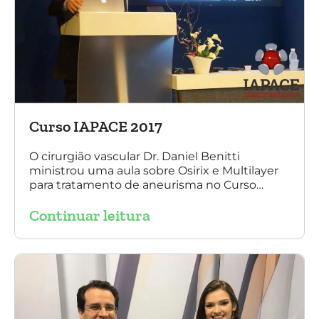
Curso IAPACE 2017
O cirurgião vascular Dr. Daniel Benitti
ministrou uma aula sobre Osirix e Multilayer
para tratamento de aneurisma no Curso
IAPACE no último sábado (25 de março de
Continuar leitura
2017). Agradecemos a todos os participantes
e, principalmente, ao nosso grande amigo Dr.
Sergio Belczak pelo convite!