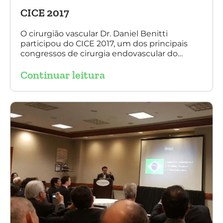
CICE 2017
O cirurgião vascular Dr. Daniel Benitti
participou do CICE 2017, um dos principais
congressos de cirurgia endovascular do
mundo. No evento ele apresentou uma aula
Continuar leitura
sobre a experiência brasileira no tratamento
de aneurismas com a endoprótese
multilayer. Mais de 200 pacientes operados
sem nenhum caso de paraplegia!