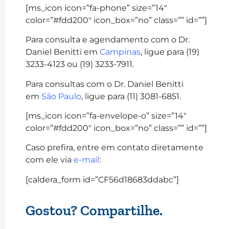
[ms_icon icon=”fa-phone” size=”14″
color=”#fdd200″ icon_box=”no” class=”” id=””]
Para consulta e agendamento com o Dr.
Daniel Benitti em
Campinas
, ligue para (19)
3233-4123 ou (19) 3233-7911.
Para consultas com o Dr. Daniel Benitti
em
São Paulo
, ligue para (11) 3081-6851.
[ms_icon icon=”fa-envelope-o” size=”14″
color=”#fdd200″ icon_box=”no” class=”” id=””]
Caso prefira, entre em contato diretamente
com ele via
e-mail
:
[caldera_form id=”CF56d18683ddabc”]
Gostou? Compartilhe.