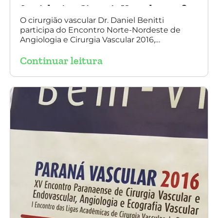
Angiologia e Cirurgia Vascular 2016
O cirurgião vascular Dr. Daniel Benitti
participa do Encontro Norte-Nordeste de
Angiologia e Cirurgia Vascular 2016,
palestrando sobre o tratamento de
Continuar leitura
aneurisma da Aorta.