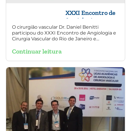
XXXI Encontro de
Angiologia e
Cirurgia Vascular
O cirurgião vascular Dr. Daniel Benitti
participou do XXXI Encontro de Angiologia e
do Rio de Janeiro
Cirurgia Vascular do Rio de Janeiro e
palestrou sobre a utilização da endoprótese
Continuar leitura
multilayer no tratamento de aneurisma
tóraco-abdominal.