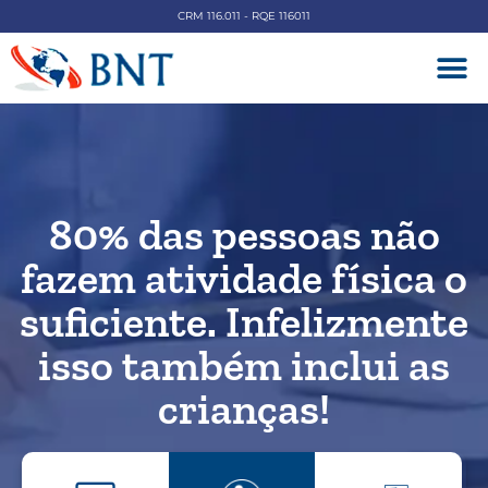
CRM 116.011 - RQE 116011
DOENÇAS V
80% das pessoas não
fazem atividade física o
suficiente. Infelizmente
isso também inclui as
crianças!