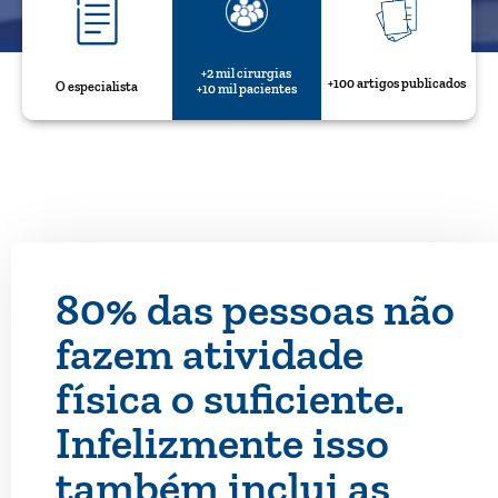
+2 mil cirurgias
+100 artigos publicados
O especialista
+10 mil pacientes
80% das pessoas não
fazem atividade
física o suficiente.
Infelizmente isso
também inclui as