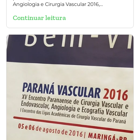
Angiologia e Cirurgia Vascular 2016,
palestrando sobre o tratamento de
Continuar leitura
aneurisma da Aorta.