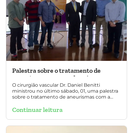
Palestra sobre o tratamento de
aneurismas com a endoprótese
multilayer, em Porto Alegre
O cirurgião vascular Dr. Daniel Benitti
ministrou no último sábado, 01, uma palestra
sobre o tratamento de aneurismas com a
endoprótese multilayer, em Porto Alegre. Na
Continuar leitura
foto, Dr. Daniel Benitti (ao centro) com os
diretores da Sociedade Brasileira de
Angiologia e Cirurgia Vascular do Rio Grande
do Sul.