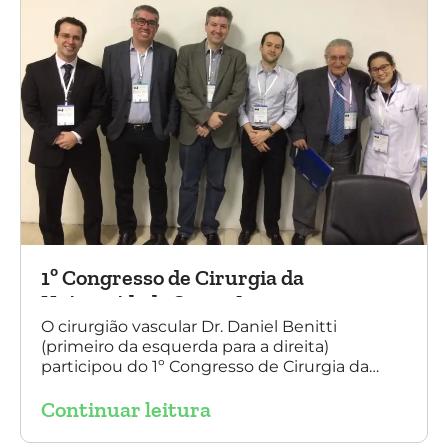
1º Congresso de Cirurgia da
Universidade Santo Amaro
O cirurgião vascular Dr. Daniel Benitti
(primeiro da esquerda para a direita)
participou do 1º Congresso de Cirurgia da
Universidade Santo Amaro, discutindo casos
Continuar leitura
de cirurgia endovascular. O evento também
contou com a presença do Dr. Alexandre
Amato e do Dr. Adnam Neser.