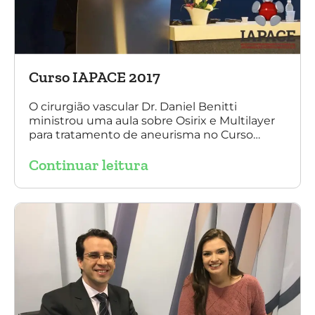
Curso IAPACE 2017
O cirurgião vascular Dr. Daniel Benitti
ministrou uma aula sobre Osirix e Multilayer
para tratamento de aneurisma no Curso
IAPACE no último sábado (25 de março de
Continuar leitura
2017). Agradecemos a todos os participantes
e, principalmente, ao nosso grande amigo Dr.
Sergio Belczak pelo convite!