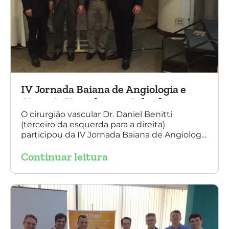
IV Jornada Baiana de Angiologia e
Cirurgia Vascular, em Salvador
O cirurgião vascular Dr. Daniel Benitti
(terceiro da esquerda para a direita)
participou da IV Jornada Baiana de Angiologia
e Cirurgia Vascular, em Salvador, nos dias 28 e
Continuar leitura
29 de outubro. Na foto também está
presente o Dr. Mauricio Aquino, presidente da
SBACV (Sociedade Brasileira de Angiologia e
de Cirurgia Vascular) Bahia.