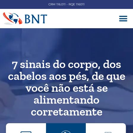
CRM 116.011 - RQE 116011
DOENÇAS V
7 sinais do corpo, dos
cabelos aos pés, de que
você não está se
alimentando
corretamente