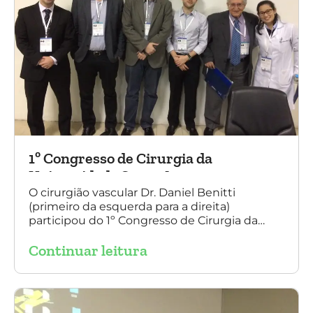
1º Congresso de Cirurgia da
Universidade Santo Amaro
O cirurgião vascular Dr. Daniel Benitti
(primeiro da esquerda para a direita)
participou do 1º Congresso de Cirurgia da
Universidade Santo Amaro, discutindo casos
Continuar leitura
de cirurgia endovascular. O evento também
contou com a presença do Dr. Alexandre
Amato e do Dr. Adnam Neser.