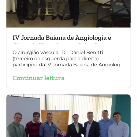
IV Jornada Baiana de Angiologia e
Cirurgia Vascular, em Salvador
O cirurgião vascular Dr. Daniel Benitti
(terceiro da esquerda para a direita)
participou da IV Jornada Baiana de Angiologia
e Cirurgia Vascular, em Salvador, nos dias 28 e
Continuar leitura
29 de outubro. Na foto também está
presente o Dr. Mauricio Aquino, presidente da
SBACV (Sociedade Brasileira de Angiologia e
de Cirurgia Vascular) Bahia.