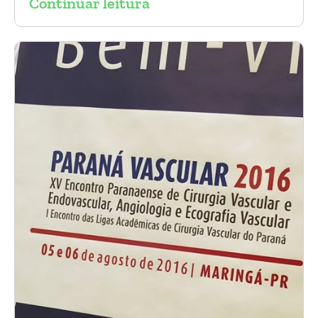
Continuar leitura
aneurisma da Aorta.