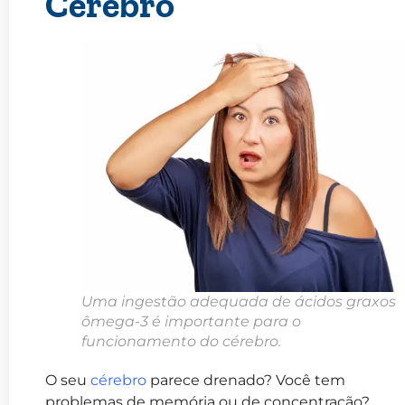
Cérebro
Uma ingestão adequada de ácidos graxos
ômega-3 é importante para o
funcionamento do cérebro.
O seu
cérebro
parece drenado? Você tem
problemas de memória ou de concentração?