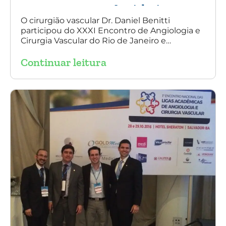
Angiologia e
Cirurgia Vascular
O cirurgião vascular Dr. Daniel Benitti
participou do XXXI Encontro de Angiologia e
do Rio de Janeiro
Cirurgia Vascular do Rio de Janeiro e
palestrou sobre a utilização da endoprótese
Continuar leitura
multilayer no tratamento de aneurisma
tóraco-abdominal.