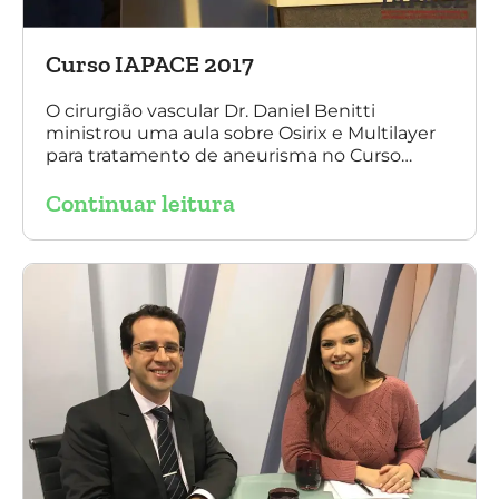
Curso IAPACE 2017
O cirurgião vascular Dr. Daniel Benitti
ministrou uma aula sobre Osirix e Multilayer
para tratamento de aneurisma no Curso
IAPACE no último sábado (25 de março de
Continuar leitura
2017). Agradecemos a todos os participantes
e, principalmente, ao nosso grande amigo Dr.
Sergio Belczak pelo convite!