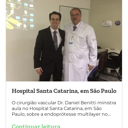
Hospital Santa Catarina, em São Paulo
O cirurgião vascular Dr. Daniel Benitti ministra
aula no Hospital Santa Catarina, em São
Paulo, sobre a endoprótesse multilayer no
tratamento de aneurismas, mostrando a
Continuar leitura
experiência nacional e mundial com esta