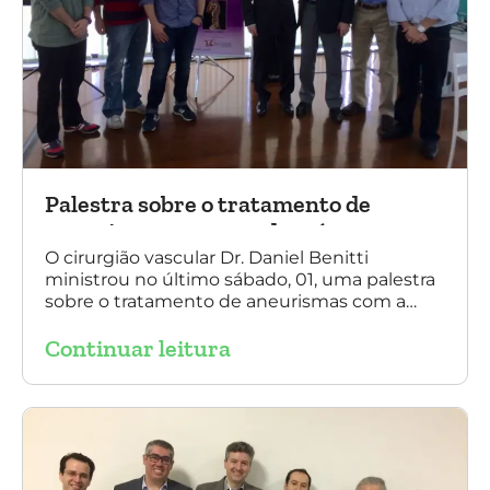
Palestra sobre o tratamento de
aneurismas com a endoprótese
multilayer, em Porto Alegre
O cirurgião vascular Dr. Daniel Benitti
ministrou no último sábado, 01, uma palestra
sobre o tratamento de aneurismas com a
endoprótese multilayer, em Porto Alegre. Na
Continuar leitura
foto, Dr. Daniel Benitti (ao centro) com os
diretores da Sociedade Brasileira de
Angiologia e Cirurgia Vascular do Rio Grande
do Sul.