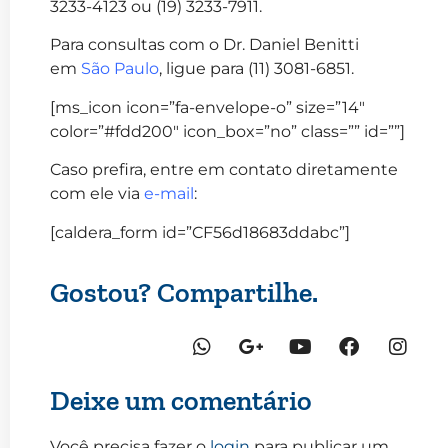
3233-4123 ou (19) 3233-7911.
Para consultas com o Dr. Daniel Benitti
em
São Paulo
, ligue para (11) 3081-6851.
[ms_icon icon=”fa-envelope-o” size=”14″
color=”#fdd200″ icon_box=”no” class=”” id=””]
Caso prefira, entre em contato diretamente
com ele via
e-mail
:
[caldera_form id=”CF56d18683ddabc”]
Gostou? Compartilhe.
Deixe um comentário
Você precisa fazer o
login
para publicar um