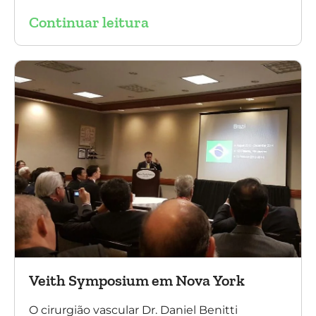
mundo. No evento ele apresentou uma aula
Continuar leitura
sobre a experiência brasileira no tratamento
de aneurismas com a endoprótese
multilayer. Mais de 200 pacientes operados
sem nenhum caso de paraplegia!
Veith Symposium em Nova York
O cirurgião vascular Dr. Daniel Benitti