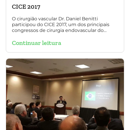
CICE 2017
O cirurgião vascular Dr. Daniel Benitti
participou do CICE 2017, um dos principais
congressos de cirurgia endovascular do
mundo. No evento ele apresentou uma aula
Continuar leitura
sobre a experiência brasileira no tratamento
de aneurismas com a endoprótese
multilayer. Mais de 200 pacientes operados
sem nenhum caso de paraplegia!