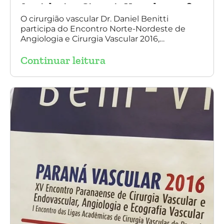
Angiologia e Cirurgia Vascular 2016
O cirurgião vascular Dr. Daniel Benitti
participa do Encontro Norte-Nordeste de
Angiologia e Cirurgia Vascular 2016,
palestrando sobre o tratamento de
Continuar leitura
aneurisma da Aorta.