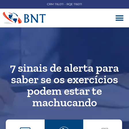
CRM 116.011 - RQE 116011
DOENÇAS V
7 sinais de alerta para
saber se os exercícios
podem estar te
machucando