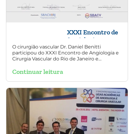
XXXI Encontro de
Angiologia e
Cirurgia Vascular
O cirurgião vascular Dr. Daniel Benitti
participou do XXXI Encontro de Angiologia e
do Rio de Janeiro
Cirurgia Vascular do Rio de Janeiro e
palestrou sobre a utilização da endoprótese
Continuar leitura
multilayer no tratamento de aneurisma
tóraco-abdominal.