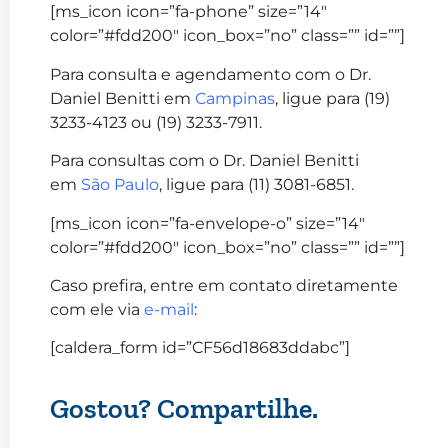
[ms_icon icon=”fa-phone” size=”14″
color=”#fdd200″ icon_box=”no” class=”” id=””]
Para consulta e agendamento com o Dr.
Daniel Benitti em
Campinas
, ligue para (19)
3233-4123 ou (19) 3233-7911.
Para consultas com o Dr. Daniel Benitti
em
São Paulo
, ligue para (11) 3081-6851.
[ms_icon icon=”fa-envelope-o” size=”14″
color=”#fdd200″ icon_box=”no” class=”” id=””]
Caso prefira, entre em contato diretamente
com ele via
e-mail
:
[caldera_form id=”CF56d18683ddabc”]
Gostou? Compartilhe.