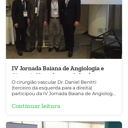
IV Jornada Baiana de Angiologia e
Cirurgia Vascular, em Salvador
O cirurgião vascular Dr. Daniel Benitti
(terceiro da esquerda para a direita)
participou da IV Jornada Baiana de Angiologia
e Cirurgia Vascular, em Salvador, nos dias 28 e
Continuar leitura
29 de outubro. Na foto também está
presente o Dr. Mauricio Aquino, presidente da
SBACV (Sociedade Brasileira de Angiologia e
de Cirurgia Vascular) Bahia.