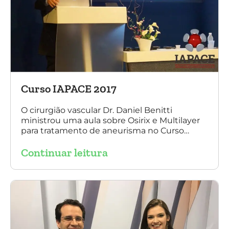
Curso IAPACE 2017
O cirurgião vascular Dr. Daniel Benitti
ministrou uma aula sobre Osirix e Multilayer
para tratamento de aneurisma no Curso
IAPACE no último sábado (25 de março de
Continuar leitura
2017). Agradecemos a todos os participantes
e, principalmente, ao nosso grande amigo Dr.
Sergio Belczak pelo convite!