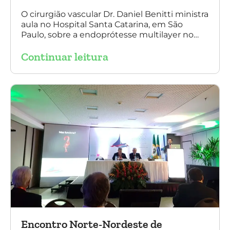
O cirurgião vascular Dr. Daniel Benitti ministra
aula no Hospital Santa Catarina, em São
Paulo, sobre a endoprótesse multilayer no
tratamento de aneurismas, mostrando a
Continuar leitura
experiência nacional e mundial com esta
tecnologia disruptiva. (na foto: à esquerda Dr.
Daniel Benitti e à direita Dr. Carlos Alberto
Fernandes Costa)
Encontro Norte-Nordeste de