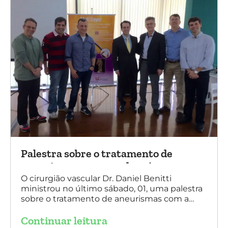
Palestra sobre o tratamento de
aneurismas com a endoprótese
multilayer, em Porto Alegre
O cirurgião vascular Dr. Daniel Benitti
ministrou no último sábado, 01, uma palestra
sobre o tratamento de aneurismas com a
endoprótese multilayer, em Porto Alegre. Na
Continuar leitura
foto, Dr. Daniel Benitti (ao centro) com os