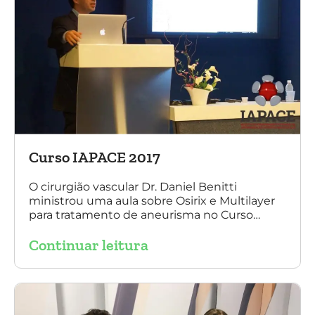
Curso IAPACE 2017
O cirurgião vascular Dr. Daniel Benitti
ministrou uma aula sobre Osirix e Multilayer
para tratamento de aneurisma no Curso
IAPACE no último sábado (25 de março de
Continuar leitura
2017). Agradecemos a todos os participantes
e, principalmente, ao nosso grande amigo Dr.
Sergio Belczak pelo convite!