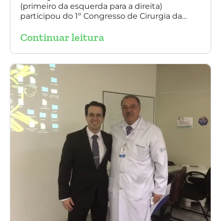
(primeiro da esquerda para a direita)
participou do 1º Congresso de Cirurgia da
Universidade Santo Amaro, discutindo casos
Continuar leitura
de cirurgia endovascular. O evento também
contou com a presença do Dr. Alexandre
Amato e do Dr. Adnam Neser.