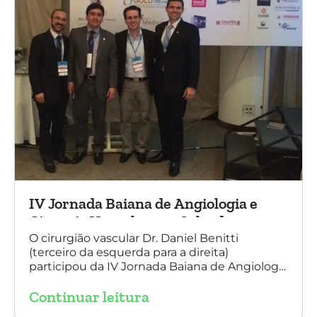
IV Jornada Baiana de Angiologia e
Cirurgia Vascular, em Salvador
O cirurgião vascular Dr. Daniel Benitti
(terceiro da esquerda para a direita)
participou da IV Jornada Baiana de Angiologia
e Cirurgia Vascular, em Salvador, nos dias 28 e
Continuar leitura
29 de outubro. Na foto também está
presente o Dr. Mauricio Aquino, presidente da