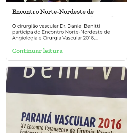
Encontro Norte-Nordeste de
Angiologia e Cirurgia Vascular 2016
O cirurgião vascular Dr. Daniel Benitti
participa do Encontro Norte-Nordeste de
Angiologia e Cirurgia Vascular 2016,
palestrando sobre o tratamento de
Continuar leitura
aneurisma da Aorta.