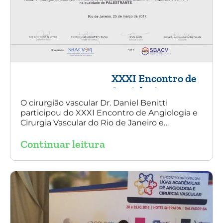
XXXI Encontro de
Angiologia e
Cirurgia Vascular
O cirurgião vascular Dr. Daniel Benitti
participou do XXXI Encontro de Angiologia e
do Rio de Janeiro
Cirurgia Vascular do Rio de Janeiro e
palestrou sobre a utilização da endoprótese
Continuar leitura
multilayer no tratamento de aneurisma
tóraco-abdominal.