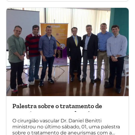
SBACV (Sociedade Brasileira de Angiologia e
de Cirurgia Vascular) Bahia.
Palestra sobre o tratamento de
aneurismas com a endoprótese
multilayer, em Porto Alegre
O cirurgião vascular Dr. Daniel Benitti
ministrou no último sábado, 01, uma palestra
sobre o tratamento de aneurismas com a