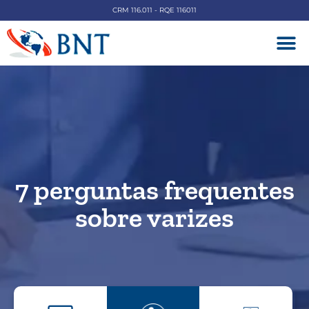
CRM 116.011 - RQE 116011
DOENÇAS V
7 perguntas frequentes
sobre varizes