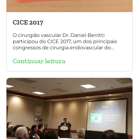
CICE 2017
O cirurgião vascular Dr. Daniel Benitti
participou do CICE 2017, um dos principais
congressos de cirurgia endovascular do
mundo. No evento ele apresentou uma aula
Continuar leitura
sobre a experiência brasileira no tratamento
de aneurismas com a endoprótese
multilayer. Mais de 200 pacientes operados
sem nenhum caso de paraplegia!