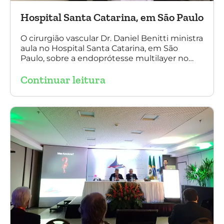
Hospital Santa Catarina, em São Paulo
O cirurgião vascular Dr. Daniel Benitti ministra
aula no Hospital Santa Catarina, em São
Paulo, sobre a endoprótesse multilayer no
tratamento de aneurismas, mostrando a
Continuar leitura
experiência nacional e mundial com esta
tecnologia disruptiva. (na foto: à esquerda Dr.
Daniel Benitti e à direita Dr. Carlos Alberto
Fernandes Costa)