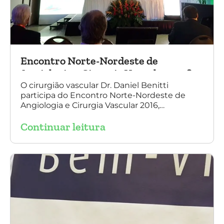
Encontro Norte-Nordeste de
Angiologia e Cirurgia Vascular 2016
O cirurgião vascular Dr. Daniel Benitti
participa do Encontro Norte-Nordeste de
Angiologia e Cirurgia Vascular 2016,
palestrando sobre o tratamento de
Continuar leitura
aneurisma da Aorta.