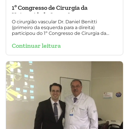
1º Congresso de Cirurgia da
Universidade Santo Amaro
O cirurgião vascular Dr. Daniel Benitti
(primeiro da esquerda para a direita)
participou do 1º Congresso de Cirurgia da
Universidade Santo Amaro, discutindo casos
Continuar leitura
de cirurgia endovascular. O evento também
contou com a presença do Dr. Alexandre
Amato e do Dr. Adnam Neser.