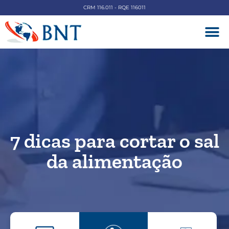
CRM 116.011 - RQE 116011
DOENÇAS V
7 dicas para cortar o sal
da alimentação