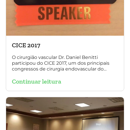
CICE 2017
O cirurgião vascular Dr. Daniel Benitti
participou do CICE 2017, um dos principais
congressos de cirurgia endovascular do
mundo. No evento ele apresentou uma aula
Continuar leitura
sobre a experiência brasileira no tratamento
de aneurismas com a endoprótese
multilayer. Mais de 200 pacientes operados
sem nenhum caso de paraplegia!