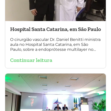
Hospital Santa Catarina, em São Paulo
O cirurgião vascular Dr. Daniel Benitti ministra
aula no Hospital Santa Catarina, em São
Paulo, sobre a endoprótesse multilayer no
tratamento de aneurismas, mostrando a
Continuar leitura
experiência nacional e mundial com esta
tecnologia disruptiva. (na foto: à esquerda Dr.
Daniel Benitti e à direita Dr. Carlos Alberto
Fernandes Costa)