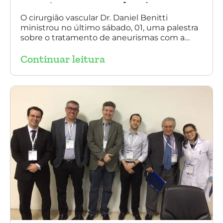
aneurismas com a endoprótese
multilayer, em Porto Alegre
O cirurgião vascular Dr. Daniel Benitti
ministrou no último sábado, 01, uma palestra
sobre o tratamento de aneurismas com a
endoprótese multilayer, em Porto Alegre. Na
Continuar leitura
foto, Dr. Daniel Benitti (ao centro) com os
diretores da Sociedade Brasileira de
Angiologia e Cirurgia Vascular do Rio Grande
do Sul.