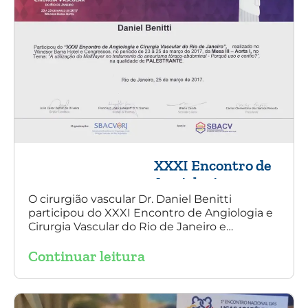
XXXI Encontro de
Angiologia e
Cirurgia Vascular
O cirurgião vascular Dr. Daniel Benitti
participou do XXXI Encontro de Angiologia e
do Rio de Janeiro
Cirurgia Vascular do Rio de Janeiro e
palestrou sobre a utilização da endoprótese
Continuar leitura
multilayer no tratamento de aneurisma
tóraco-abdominal.