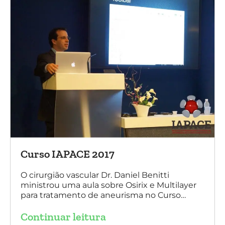
Curso IAPACE 2017
O cirurgião vascular Dr. Daniel Benitti
ministrou uma aula sobre Osirix e Multilayer
para tratamento de aneurisma no Curso
IAPACE no último sábado (25 de março de
Continuar leitura
2017). Agradecemos a todos os participantes