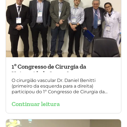
1º Congresso de Cirurgia da
Universidade Santo Amaro
O cirurgião vascular Dr. Daniel Benitti
(primeiro da esquerda para a direita)
participou do 1º Congresso de Cirurgia da
Universidade Santo Amaro, discutindo casos
Continuar leitura
de cirurgia endovascular. O evento também
contou com a presença do Dr. Alexandre
Amato e do Dr. Adnam Neser.