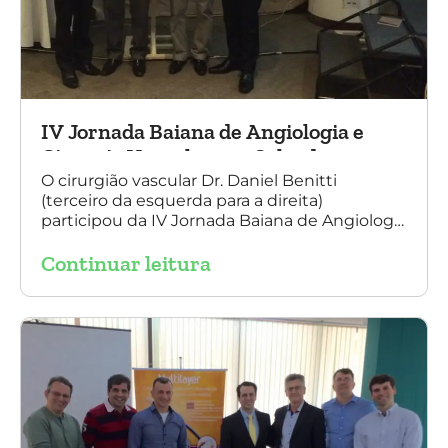
IV Jornada Baiana de Angiologia e
Cirurgia Vascular, em Salvador
O cirurgião vascular Dr. Daniel Benitti
(terceiro da esquerda para a direita)
participou da IV Jornada Baiana de Angiologia
e Cirurgia Vascular, em Salvador, nos dias 28 e
Continuar leitura
29 de outubro. Na foto também está
presente o Dr. Mauricio Aquino, presidente da
SBACV (Sociedade Brasileira de Angiologia e
de Cirurgia Vascular) Bahia.