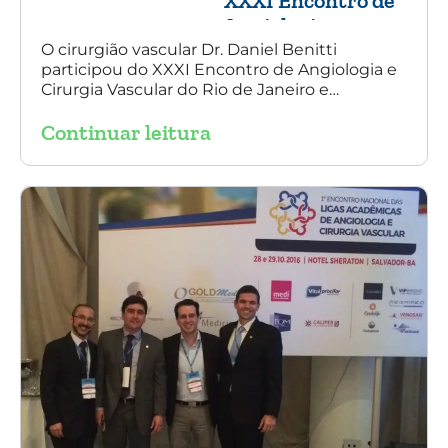
XXXI Encontro de
Angiologia e
Cirurgia Vascular
O cirurgião vascular Dr. Daniel Benitti
participou do XXXI Encontro de Angiologia e
do Rio de Janeiro
Cirurgia Vascular do Rio de Janeiro e
palestrou sobre a utilização da endoprótese
Continuar leitura
multilayer no tratamento de aneurisma
tóraco-abdominal.