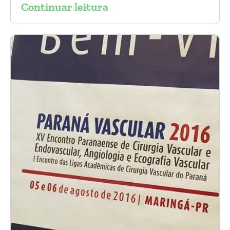
Continuar leitura
aneurisma da Aorta.