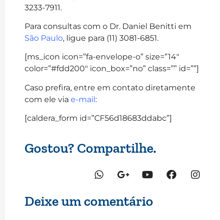
3233-7911.
Para consultas com o Dr. Daniel Benitti em
São Paulo
, ligue para (11) 3081-6851.
[ms_icon icon=”fa-envelope-o” size=”14″
color=”#fdd200″ icon_box=”no” class=”” id=””]
Caso prefira, entre em contato diretamente
com ele via
e-mail
:
[caldera_form id=”CF56d18683ddabc”]
Gostou? Compartilhe.
Deixe um comentário