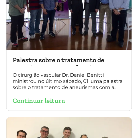
Palestra sobre o tratamento de
aneurismas com a endoprótese
multilayer, em Porto Alegre
O cirurgião vascular Dr. Daniel Benitti
ministrou no último sábado, 01, uma palestra
sobre o tratamento de aneurismas com a
endoprótese multilayer, em Porto Alegre. Na
Continuar leitura
foto, Dr. Daniel Benitti (ao centro) com os
diretores da Sociedade Brasileira de
Angiologia e Cirurgia Vascular do Rio Grande
do Sul.