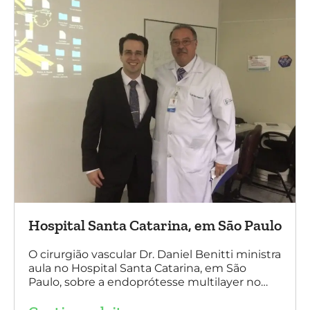
Hospital Santa Catarina, em São Paulo
O cirurgião vascular Dr. Daniel Benitti ministra
aula no Hospital Santa Catarina, em São
Paulo, sobre a endoprótesse multilayer no
tratamento de aneurismas, mostrando a
experiência nacional e mundial com esta