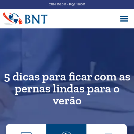
CRM 116.011 - RQE 116011
DOENÇAS V
5 dicas para ficar com as
pernas lindas para o
verão