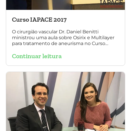
Curso IAPACE 2017
O cirurgião vascular Dr. Daniel Benitti
ministrou uma aula sobre Osirix e Multilayer
para tratamento de aneurisma no Curso
IAPACE no último sábado (25 de março de
Continuar leitura
2017). Agradecemos a todos os participantes
e, principalmente, ao nosso grande amigo Dr.
Sergio Belczak pelo convite!