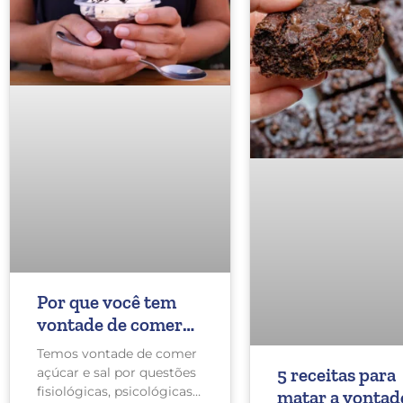
Por que você tem
vontade de comer
doces ou salgados?
Temos vontade de comer
5 receitas para
açúcar e sal por questões
fisiológicas, psicológicas
matar a vontad