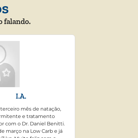
os
o falando.
I.A.
 terceiro mês de natação,
rmitente e tratamento
r com o Dr. Daniel Benitti.
e março na Low Carb e já