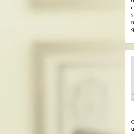
d
c
s
m
q
O
u