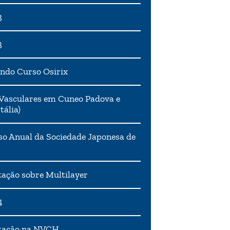
3
3
ndo Curso Osirix
Vasculares em Cuneo Padova e
tália)
o Anual da Sociedade Japonesa de
ação sobre Multilayer
4
tação na NVCH