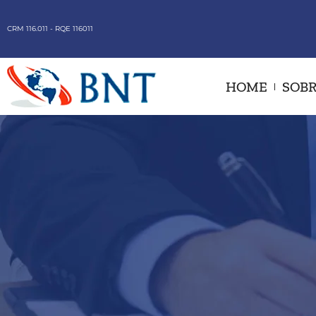
CRM 116.011 - RQE 116011
HOME
SOBR