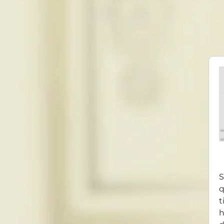
S
q
t
h