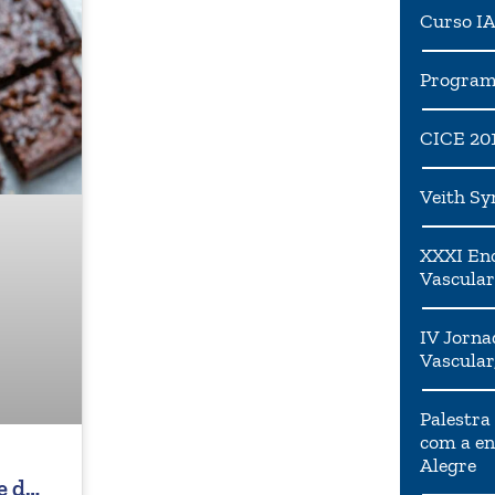
Curso I
Programa
CICE 20
Veith S
XXXI Enc
Vascular
IV Jorna
Vascular
Palestra
com a en
Alegre
e de