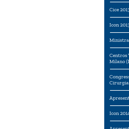
Cice 201
Icon 201
Ministra
Centros 
Milano (I
Congress
Cirurgia
Apresent
Icon 201
Apresen