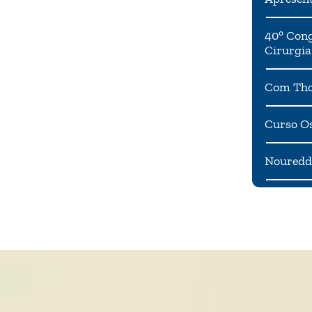
40° Cong
Cirurgia
Com Tho
Curso Os
Noureddi