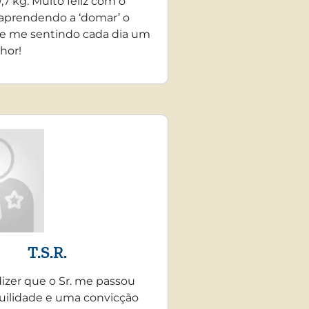
,7 kg. Muito feliz com o
 aprendendo a ‘domar’ o
e me sentindo cada dia um
hor!
T.S.R.
dizer que o Sr. me passou
uilidade e uma convicção