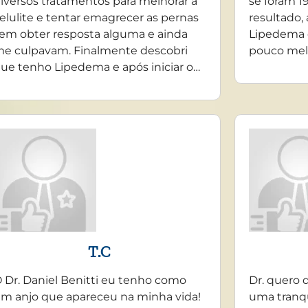
iversos tratamentos para melhorar a
se foram 19
elulite e tentar emagrecer as pernas
resultado,
em obter resposta alguma e ainda
Lipedema 
e culpavam. Finalmente descobri
pouco mel
ue tenho Lipedema e após iniciar o…
T.C
 Dr. Daniel Benitti eu tenho como
Dr. quero 
m anjo que apareceu na minha vida!
uma tranq